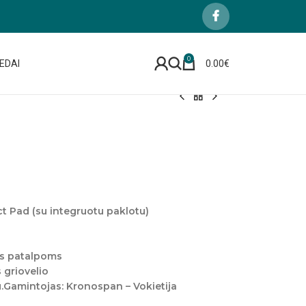
0
EDAI
0.00
€
t Pad (su integruotu paklotu)
ms patalpoms
 griovelio
gu.Gamintojas: Kronospan – Vokietija