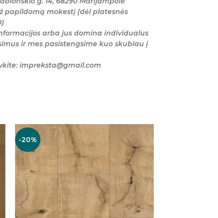
ablonskio g. 14, 68290 Marijampolė
ž papildomą mokestį (dėl platesnės
0)
nformacijos arba jus domina individualus
imus ir mes pasistengsime kuo skubiau į
šykite: impreksta@gmail.com
-20%
-20%