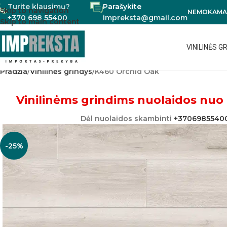
Turite klausimų?
Parašykite
Skip to navigation
NEMOKAMAS
+370 698 55400
impreksta@gmail.com
Skip to main content
VINILINĖS G
Pradžia
Vinilinės grindys
K460 Orchid Oak
Vinilinėms grindims nuolaidos nuo 
Dėl nuolaidos skambinti
+3706985540
-25%