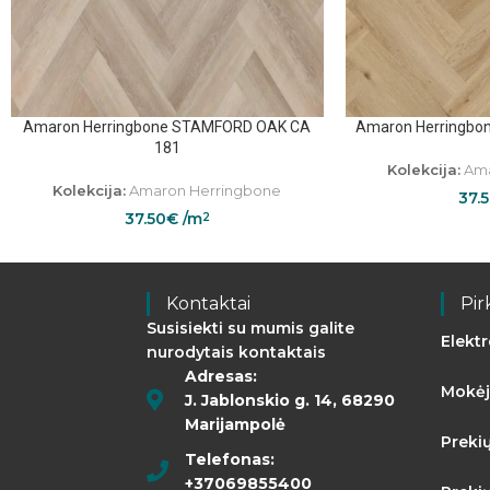
Amaron Herringbone STAMFORD OAK CA
Amaron Herringbo
181
Kolekcija:
Ama
Kolekcija:
Amaron Herringbone
37.
37.50
€
/m
2
Kontaktai
Pir
Susisiekti su mumis galite
Elekt
nurodytais kontaktais
Adresas:
Mokėj
J. Jablonskio g. 14, 68290
Marijampolė
Preki
Telefonas:
+37069855400