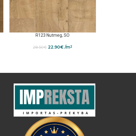
R123 Nutmeg, SO
R1
22.90
€
/m
2
28.50
€
28.5