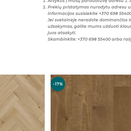
Atvykus į mūsų parduotuvę adresu J. J
Prekių pristatymas nurodytu adresu u
informacijos susisiekite +370 698 5540
Jei svetainėje neradote dominančios i
užsakymas, galite mums užduoti klaus
juos atsakyti.
Skambinkite: +370 698 55400 arba ra
-17%