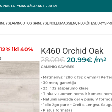
 PRISTATYMAS UŽSAKANT 200 KV
RINDYS
LAMINUOTOS GRINDYS
LINOLEUMAS
SIENŲ PLOKŠTĖS
DURYS
PRI
K460 Orchid Oak
12% iki 40%
28.00
€
20.99
€
/m
2
0
GAMINIO SAVYBĖS
• Matmenys: 1280 x 192 x 4mm+1 Perfec
• 30 metų garantija
• 23 ir 32 atsparumo klasė
• Tinka visuomeninems ir komercine
• Natūrali išvaizda dėl 4 pusių V formos
• 1clic 2go pure – Greita. Lengva. Sau
• Platus formatas