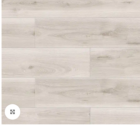
Padidinti nuotrauką