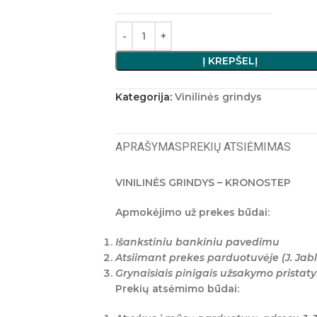
Į KREPŠELĮ
Kategorija:
Vinilinės grindys
APRAŠYMAS
PREKIŲ ATSIĖMIMAS
VINILINĖS GRINDYS – KRONOSTEP
Apmokėjimo už prekes būdai:
Išankstiniu bankiniu pavedimu
Atsiimant prekes parduotuvėje (J. Jabl
Grynaisiais pinigais užsakymo prista
Prekių atsėmimo būdai: