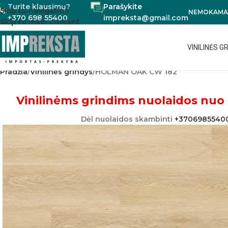
Turite klausimų?
Parašykite
Skip to navigation
NEMOKAMAS
+370 698 55400
impreksta@gmail.com
Skip to main content
VINILINĖS G
Pradžia
Vinilinės grindys
HOLMAN OAK CW 182
Vinilinėms grindims nuolaidos nuo 
Dėl nuolaidos skambinti
+3706985540