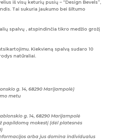
lius iš visų keturių pusių – “Design Bevels”,
ndis. Tai sukuria jaukumo bei šiltumo
lių spalvų , atspindinčia tikro medžio grožį
atsikartojimu. Kiekvieną spalvą sudaro 10
rodys natūraliai.
onskio g. 14, 68290 Marijampolė)
tymo metu
ablonskio g. 14, 68290 Marijampolė
ž papildomą mokestį (dėl platesnės
0)
nformacijos arba jus domina individualus