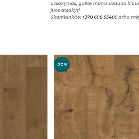
užsakymas, galite mums užduoti klaus
juos atsakyti.
Skambinkite:
+370 698 55400
arba raš
-20%