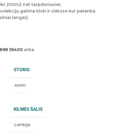
iki 200m2 net tarpduriuose;
olekciją galima kloti ir vietose kur patenka
iniai langai);
 698 55400
arba
STORIS
4mm
KILMĖS ŠALIS
Lenkija