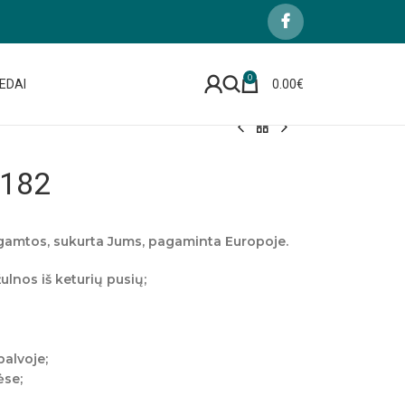
0
EDAI
0.00
€
182
gamtos, sukurta Jums, pagaminta Europoje.
lnos iš keturių pusių;
palvoje;
ėse;