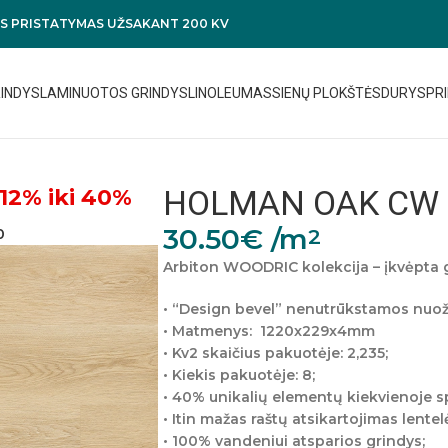
 PRISTATYMAS UŽSAKANT 200 KV
RINDYS
LAMINUOTOS GRINDYS
LINOLEUMAS
SIENŲ PLOKŠTĖS
DURYS
PRI
HOLMAN OAK CW 
12% iki 40%
30.50
€
/m
2
0
Arbiton WOODRIC kolekcija – įkvėpta 
• “Design bevel” nenutrūkstamos nuožu
• Matmenys:
1220x229x4mm
• Kv2 skaičius pakuotėje: 2,235;
• Kiekis pakuotėje: 8;
• 40% unikalių elementų kiekvienoje s
• Itin mažas raštų atsikartojimas lentel
• 100% vandeniui atsparios grindys;