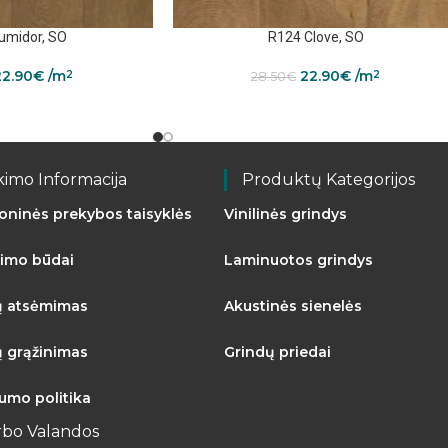
umidor, SO
R124 Clove, SO
22.90
€
/m
22.90
€
/m
2
2
28.50
€
kimo Informacija
Produktų Kategorijos
roninės prekybos taisyklės
Vinilinės grindys
imo būdai
Laminuotos grindys
ų atsėmimas
Akustinės sienelės
ų grąžinimas
Grindų priedai
tumo politika
rbo Valandos