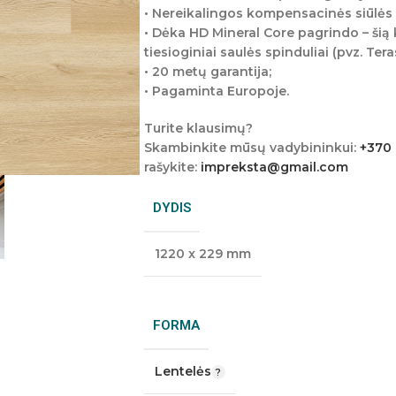
• Nereikalingos kompensacinės siūlės 
• Dėka HD Mineral Core pagrindo – šią k
tiesioginiai saulės spinduliai (pvz. Teras
• 20 metų garantija;
• Pagaminta Europoje.
Turite klausimų?
Skambinkite mūsų vadybininkui:
+370
rašykite:
impreksta@gmail.com
DYDIS
1220 x 229 mm
FORMA
Lentelės