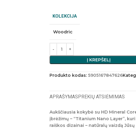
KOLEKCIJA
Woodric
Į KREPŠELĮ
Produkto kodas:
5905167847626
Katego
APRAŠYMAS
PREKIŲ ATSIĖMIMAS
Aukščiausia kokybė su HD Mineral Co
įbrėžimų – “Titanium Nano Layer”, kuri
raiškos dizainai – natūralų vaizdą Jūs