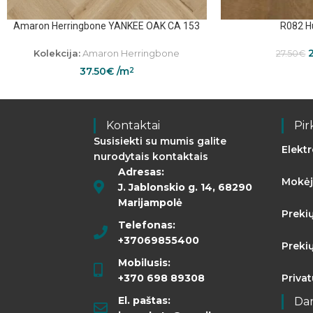
Amaron Herringbone YANKEE OAK CA 153
R082 H
Kolekcija:
Amaron Herringbone
27.50
€
37.50
€
/m
2
Kontaktai
Pir
Susisiekti su mumis galite
Elekt
nurodytais kontaktais
Adresas:
Mokėj
J. Jablonskio g. 14, 68290
Marijampolė
Preki
Telefonas:
+37069855400
Preki
Mobilusis:
+370 698 89308
Priva
El. paštas:
Da