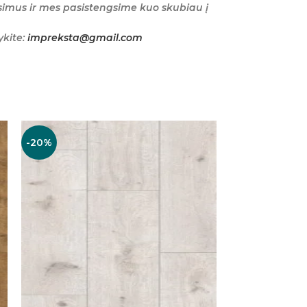
imus ir mes pasistengsime kuo skubiau į
ykite:
impreksta@gmail.com
-20%
-17%