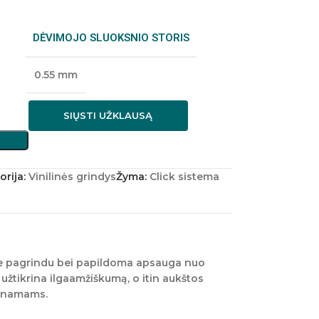
DĖVIMOJO SLUOKSNIO STORIS
0.55 mm
SIŲSTI UŽKLAUSĄ
rija:
Vinilinės grindys
Žyma:
Click sistema
re pagrindu bei papildoma apsauga nuo
 užtikrina ilgaamžiškumą, o itin aukštos
ų namams.