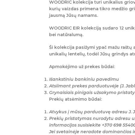
WOODRIC kolekcija turi unikalius griove
kurių vaizdas primena tikro medžio gri
jausmą Jūsų namams.
WOODRIC EIR
kolekciją sudaro 12 unika
bei natūralumą.
Ši kolekcija pasižymi ypač mažu raštų 
unikalių lentelių, todėl Jūsų grindys at
Apmokėjimo už prekes būdai:
Išankstiniu bankiniu pavedimu
Atsiimant prekes parduotuvėje (J. Jabl
Grynaisiais pinigais užsakymo prista
Prekių atsėmimo būdai:
Atvykus į mūsų parduotuvę adresu J. J
Prekių pristatymas nurodytu adresu u
informacijos susisiekite +370 698 5540
Jei svetainėje neradote dominančios i