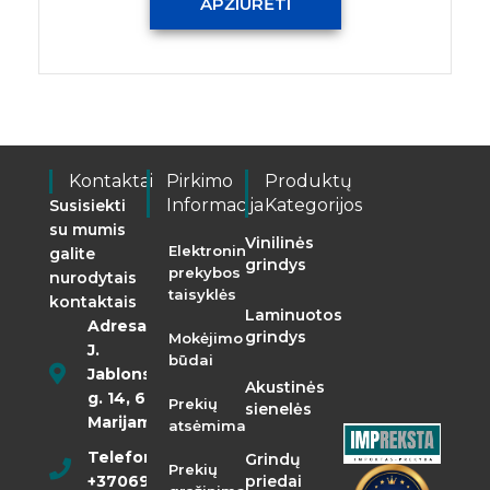
APŽIŪRĖTI
Kontaktai
Pirkimo
Produktų
Informacija
Kategorijos
Susisiekti
su mumis
Vinilinės
Elektroninės
galite
grindys
prekybos
nurodytais
taisyklės
kontaktais
Laminuotos
Adresas:
grindys
Mokėjimo
J.
būdai
Jablonskio
Akustinės
g. 14, 68290
Prekių
sienelės
Marijampolė
atsėmimas
Telefonas:
Grindų
Prekių
+37069855400
priedai