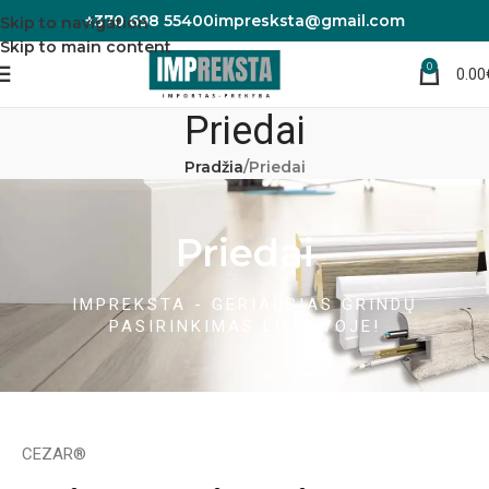
+370 698 55400
impresksta@gmail.com
Skip to navigation
Skip to main content
0
0.00
Priedai
Pradžia
Priedai
Priedai
IMPREKSTA - GERIAUSIAS GRINDŲ
PASIRINKIMAS LIETUVOJE!
CEZAR®