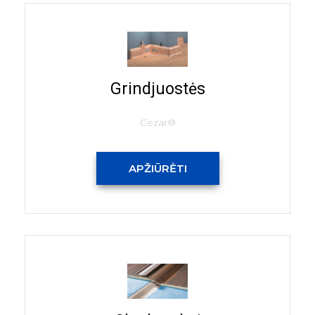
Grindjuostės
Cezar®
APŽIŪRĖTI