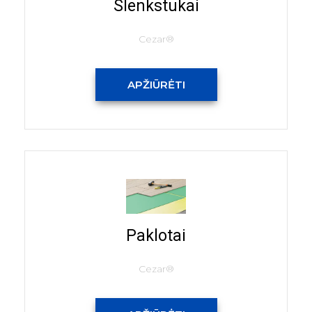
Slenkstukai
Cezar®
APŽIŪRĖTI
Paklotai
Cezar®