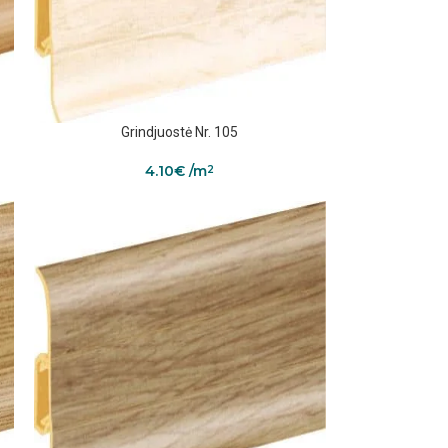
Grindjuostė Nr. 105
4.10
€
/m
2