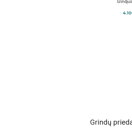
Grindjuo
4.10
Grindų prieda