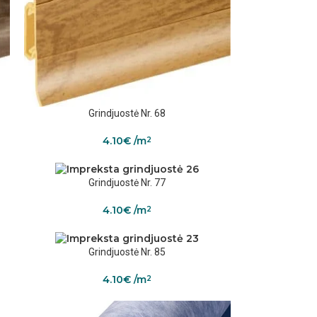
Grindjuostė Nr. 68
4.10
€
/m
2
Grindjuostė Nr. 77
4.10
€
/m
2
Grindjuostė Nr. 85
4.10
€
/m
2