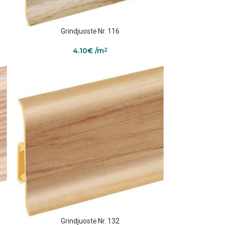
Grindjuostė Nr. 116
4.10
€
/m
2
Grindjuostė Nr. 132