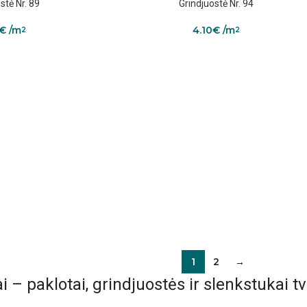
stė Nr. 89
Grindjuostė Nr. 94
€
/m
4.10
€
/m
2
2
1
2
→
i – paklotai, grindjuostės ir slenkstukai 