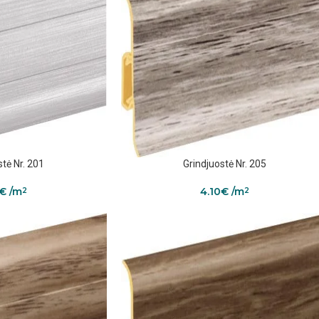
stė Nr. 201
Grindjuostė Nr. 205
€
/m
4.10
€
/m
2
2