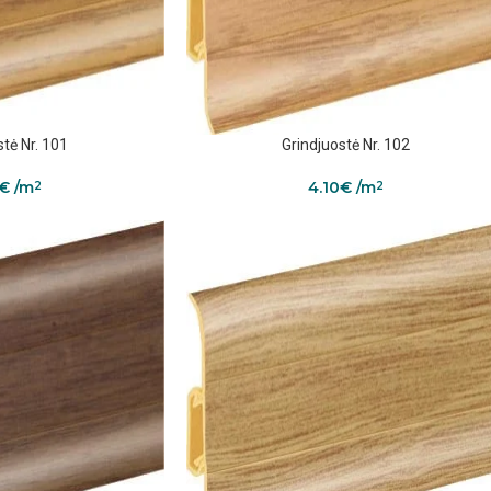
stė Nr. 101
Grindjuostė Nr. 102
€
/m
4.10
€
/m
2
2