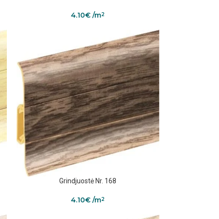
4.10
€
/m
2
Grindjuostė Nr. 168
4.10
€
/m
2