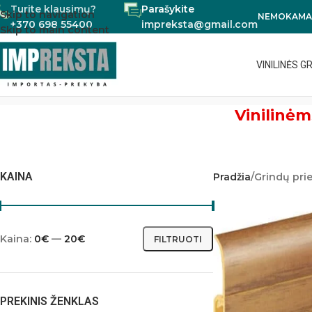
Turite klausimų?
Parašykite
Skip to navigation
NEMOKAMAS
+370 698 55400
impreksta@gmail.com
Skip to main content
VINILINĖS G
Vinilinėm
KAINA
Pradžia
Grindų pri
Kaina:
0€
—
20€
FILTRUOTI
PREKINIS ŽENKLAS