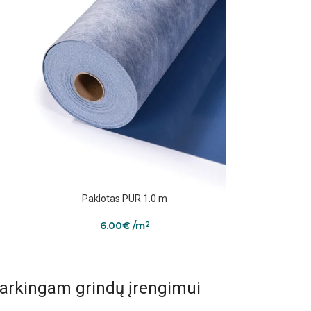
Paklotas PUR 1.0 m
6.00
€
/m
2
tvarkingam grindų įrengimui