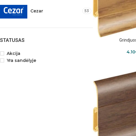
Cezar
53
STATUSAS
Grindjuo
4.10
Akcija
Yra sandėlyje