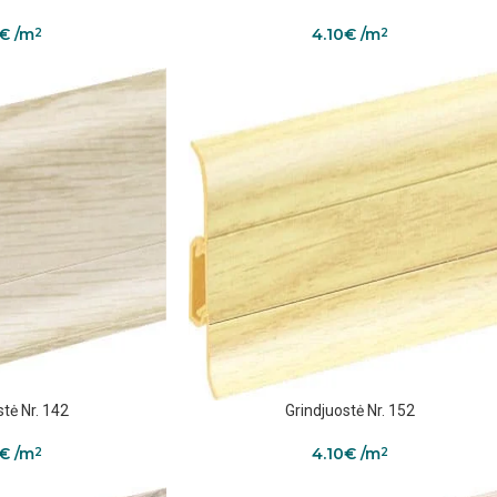
€
/m
4.10
€
/m
2
2
stė Nr. 142
Grindjuostė Nr. 152
€
/m
4.10
€
/m
2
2