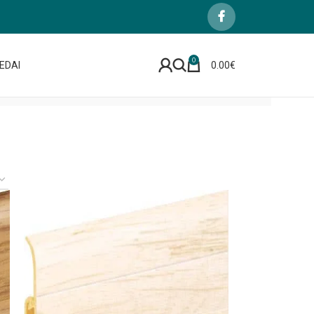
0
EDAI
0.00
€