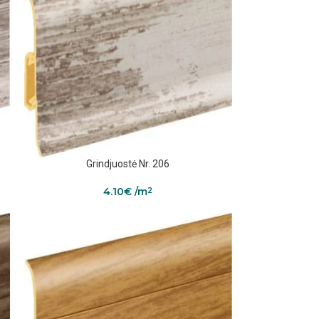
Grindjuostė Nr. 206
4.10
€
/m
2