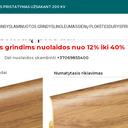
 PRISTATYMAS UŽSAKANT 200 KV
RINDYS
LAMINUOTOS GRINDYS
LINOLEUMAS
SIENŲ PLOKŠTĖS
DURYS
PRI
Grindų priedai
s grindims nuolaidos nuo 12% iki 40%
Dėl nuolaidos skambinti
+37069855400
edai