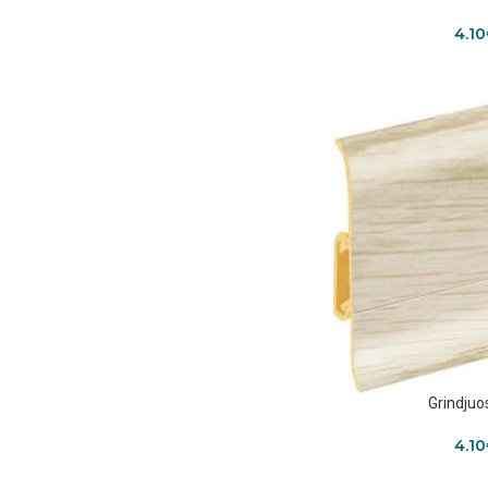
4.10
Grindjuo
4.10