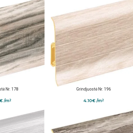
stė Nr. 178
Grindjuostė Nr. 196
€
/m
4.10
€
/m
2
2