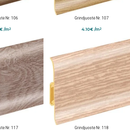
stė Nr. 106
Grindjuostė Nr. 107
€
/m
4.10
€
/m
2
2
stė Nr. 117
Grindjuostė Nr. 118