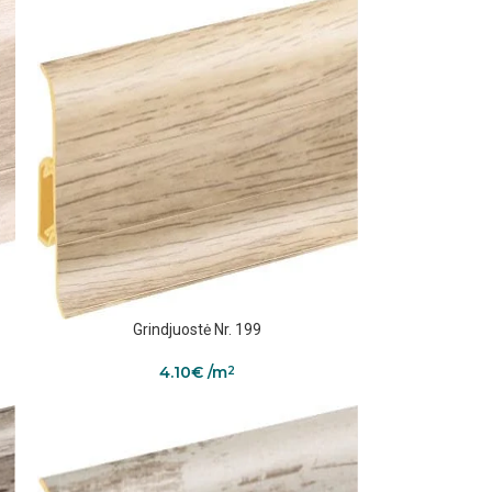
Grindjuostė Nr. 199
4.10
€
/m
2