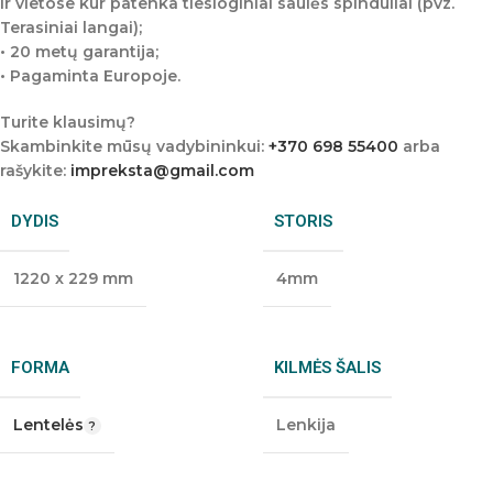
ir vietose kur patenka tiesioginiai saulės spinduliai (pvz.
Terasiniai langai);
• 20 metų garantija;
• Pagaminta Europoje.
Turite klausimų?
Skambinkite mūsų vadybininkui:
+370 698 55400
arba
rašykite:
impreksta@gmail.com
DYDIS
STORIS
1220 x 229 mm
4mm
FORMA
KILMĖS ŠALIS
Lentelės
Lenkija