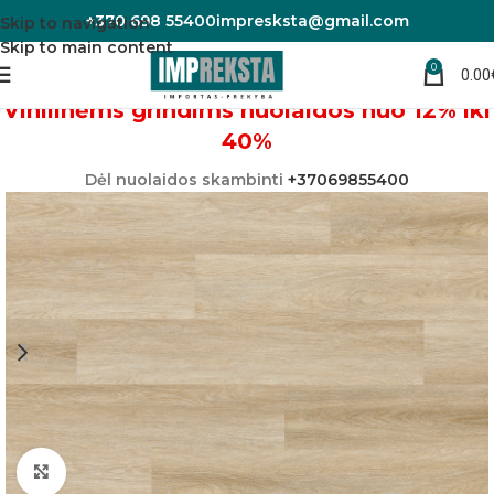
+370 698 55400
impresksta@gmail.com
Skip to navigation
Skip to main content
0
0.00
Pradžia
Vinilinės grindys
Vinilinėms grindims nuolaidos nuo 12% iki
40%
Dėl nuolaidos skambinti
+37069855400
Padidinti nuotrauką