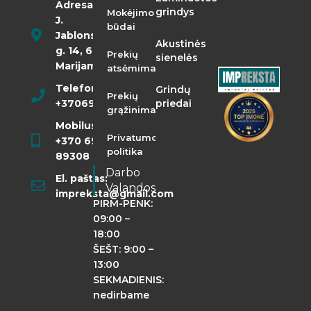
Adresas:
grindys
Mokėjimo
J.
būdai
Jablonskio
Akustinės
g. 14, 68290
Prekių
sienelės
Marijampolė
atsėmimas
Telefonas:
Grindų
Prekių
+37069855400
priedai
grąžinimas
Mobilusis:
Privatumo
+370 698
politika
89308
Darbo
El. paštas:
Valandos
impreksta@gmail.com
PIRM-PENK:
09:00 –
18:00
ŠEŠT: 9:00 –
13:00
SEKMADIENIS:
nedirbame