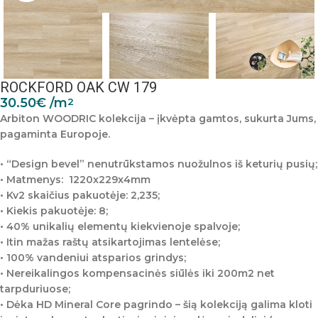
ROCKFORD OAK CW 179
30.50
€
/m
2
Arbiton WOODRIC kolekcija – įkvėpta gamtos, sukurta Jums,
pagaminta Europoje.
• “Design bevel” nenutrūkstamos nuožulnos iš keturių pusių;
• Matmenys:
1220x229x4mm
• Kv2 skaičius pakuotėje: 2,235;
• Kiekis pakuotėje: 8;
• 40% unikalių elementų kiekvienoje spalvoje;
• Itin mažas raštų atsikartojimas lentelėse;
• 100% vandeniui atsparios grindys;
• Nereikalingos kompensacinės siūlės iki 200m2 net
tarpduriuose;
• Dėka HD Mineral Core pagrindo – šią kolekciją galima kloti