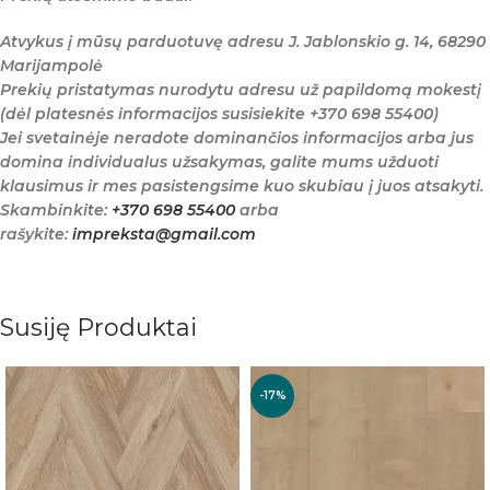
Atvykus į mūsų parduotuvę adresu J. Jablonskio g. 14, 68290
Marijampolė
Prekių pristatymas nurodytu adresu už papildomą mokestį
(dėl platesnės informacijos susisiekite +370 698 55400)
Jei svetainėje neradote dominančios informacijos arba jus
domina individualus užsakymas, galite mums užduoti
klausimus ir mes pasistengsime kuo skubiau į juos atsakyti.
Skambinkite:
+370 698 55400
arba
rašykite:
impreksta@gmail.com
Susiję Produktai
-17%