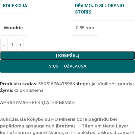
KOLEKCIJA
DĖVIMOJO SLUOKSNIO
STORIS
Woodric
0.55 mm
Į KREPŠELĮ
SIŲSTI UŽKLAUSĄ
Produkto kodas:
5905167847596
Kategorija:
Vinilinės grindys
Žyma:
Click sistema
APRAŠYMAS
PREKIŲ ATSIĖMIMAS
Aukščiausia kokybė su HD Mineral Core pagrindu bei
papildoma apsauga nuo įbrėžimų – “Titanium Nano Layer”,
kuri užtikrina ilgaamžiškumą, o itin aukštos raiškos dizainai –