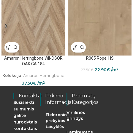
Amaron Herringbone WINDSOR
R065 Rope, HS
OAK CA 184
22.90
€
/m
2
27.50
€
Kolekcija:
Amaron Herringbone
37.50
€
/m
2
Kontaktai
Pirkimo
Produktų
Informacija
Kategorijos
Susisiekti
su mumis
Vinilinės
Elektroninės
galite
grindys
prekybos
nurodytais
taisyklės
kontaktais
Laminuotos