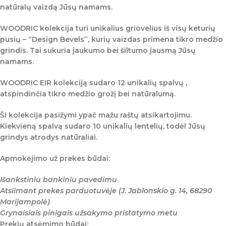
natūralų vaizdą Jūsų namams.
WOODRIC kolekcija turi unikalius griovelius iš visų keturių
pusių – “Design Bevels”, kurių vaizdas primena tikro medžio
grindis. Tai sukuria jaukumo bei šiltumo jausmą Jūsų
namams.
WOODRIC EIR
kolekciją sudaro 12 unikalių spalvų ,
atspindinčia tikro medžio grožį bei natūralumą.
Ši kolekcija pasižymi ypač mažu raštų atsikartojimu.
Kiekvieną spalvą sudaro 10 unikalių lentelių, todėl Jūsų
grindys atrodys natūraliai.
Apmokėjimo už prekes būdai:
Išankstiniu bankiniu pavedimu
Atsiimant prekes parduotuvėje (J. Jablonskio g. 14, 68290
Marijampolė)
Grynaisiais pinigais užsakymo pristatymo metu
Prekių atsėmimo būdai: