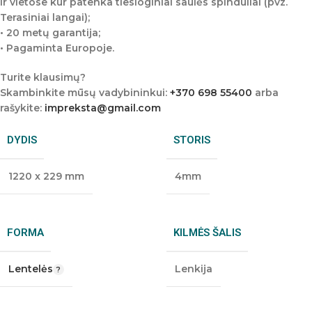
ir vietose kur patenka tiesioginiai saulės spinduliai (pvz.
Terasiniai langai);
• 20 metų garantija;
• Pagaminta Europoje.
Turite klausimų?
Skambinkite mūsų vadybininkui:
+370 698 55400
arba
rašykite:
impreksta@gmail.com
DYDIS
STORIS
1220 x 229 mm
4mm
FORMA
KILMĖS ŠALIS
Lentelės
Lenkija