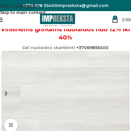
+370 698 55400
impresksta@gmail.com
Skip to navigation
Skip to main content
0
0.00
Pradžia
Vinilinės grindys
Vinilinėms grindims nuolaidos nuo 12% iki
40%
Dėl nuolaidos skambinti
+37069855400
Padidinti nuotrauką