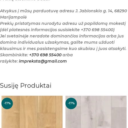
Atvykus į mūsų parduotuvę adresu J. Jablonskio g. 14, 68290
Marijampolė
Prekių pristatymas nurodytu adresu už papildomą mokestį
(dėl platesnės informacijos susisiekite +370 698 55400)
Jei svetainėje neradote dominančios informacijos arba jus
domina individualus užsakymas, galite mums užduoti
klausimus ir mes pasistengsime kuo skubiau į juos atsakyti.
Skambinkite:
+370 698 55400
arba
rašykite:
impreksta@gmail.com
Susiję Produktai
-17%
-17%