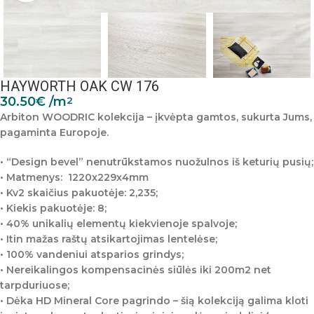
HAYWORTH OAK CW 176
30.50
€
/m
2
Arbiton WOODRIC kolekcija – įkvėpta gamtos, sukurta Jums,
pagaminta Europoje.
• “Design bevel” nenutrūkstamos nuožulnos iš keturių pusių;
• Matmenys:
1220x229x4mm
• Kv2 skaičius pakuotėje: 2,235;
• Kiekis pakuotėje: 8;
• 40% unikalių elementų kiekvienoje spalvoje;
• Itin mažas raštų atsikartojimas lentelėse;
• 100% vandeniui atsparios grindys;
• Nereikalingos kompensacinės siūlės iki 200m2 net
tarpduriuose;
• Dėka HD Mineral Core pagrindo – šią kolekciją galima kloti