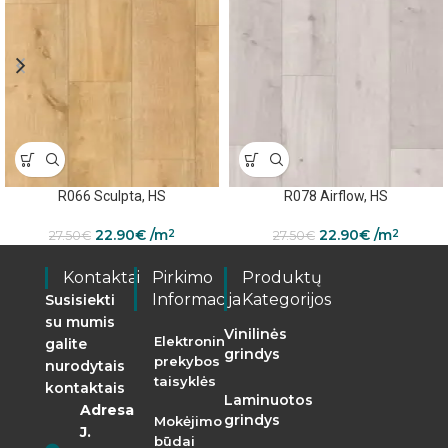
R066 Sculpta, HS
R078 Airflow, HS
22.90
€
/m
22.90
€
/m
2
2
27.50
€
27.50
€
Kontaktai
Pirkimo
Produktų
Informacija
Kategorijos
Susisiekti
su mumis
Vinilinės
Elektroninės
galite
grindys
prekybos
nurodytais
taisyklės
kontaktais
Laminuotos
Adresas:
grindys
Mokėjimo
J.
būdai