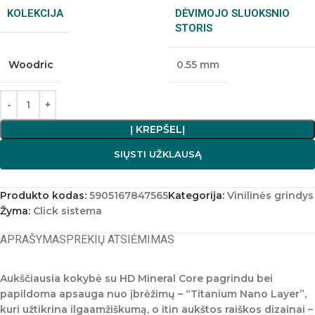
KOLEKCIJA
DĖVIMOJO SLUOKSNIO
STORIS
Woodric
0.55 mm
Į KREPŠELĮ
SIŲSTI UŽKLAUSĄ
Produkto kodas:
5905167847565
Kategorija:
Vinilinės grindys
Žyma:
Click sistema
APRAŠYMAS
PREKIŲ ATSIĖMIMAS
Aukščiausia kokybė su HD Mineral Core pagrindu bei
papildoma apsauga nuo įbrėžimų – “Titanium Nano Layer”,
kuri užtikrina ilgaamžiškumą, o itin aukštos raiškos dizainai –