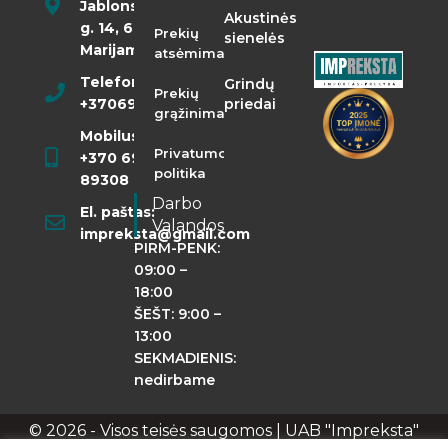
Jablonskio
Akustinės
g. 14, 68290
Prekių
sienelės
Marijampolė
atsėmimas
Telefonas:
Grindų
Prekių
+37069855400
priedai
grąžinimas
Mobilusis:
Privatumo
+370 698
politika
89308
Darbo
El. paštas:
Valandos
impreksta@gmail.com
PIRM-PENK:
09:00 –
18:00
ŠEŠT: 9:00 –
13:00
SEKMADIENIS:
nedirbame
© 2026 - Visos teisės saugomos | UAB "Impreksta"