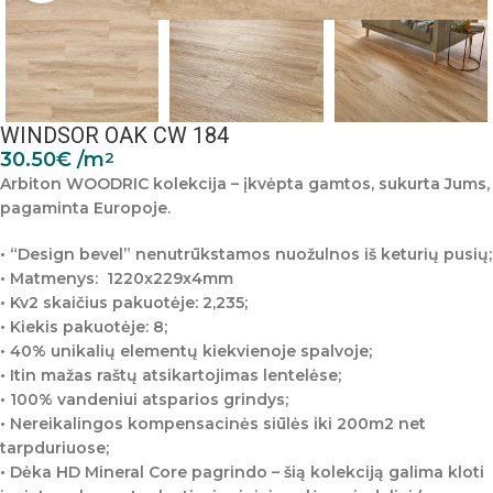
WINDSOR OAK CW 184
30.50
€
/m
2
Arbiton WOODRIC kolekcija – įkvėpta gamtos, sukurta Jums,
pagaminta Europoje.
• “Design bevel” nenutrūkstamos nuožulnos iš keturių pusių;
• Matmenys:
1220x229x4mm
• Kv2 skaičius pakuotėje: 2,235;
• Kiekis pakuotėje: 8;
• 40% unikalių elementų kiekvienoje spalvoje;
• Itin mažas raštų atsikartojimas lentelėse;
• 100% vandeniui atsparios grindys;
• Nereikalingos kompensacinės siūlės iki 200m2 net
tarpduriuose;
• Dėka HD Mineral Core pagrindo – šią kolekciją galima kloti