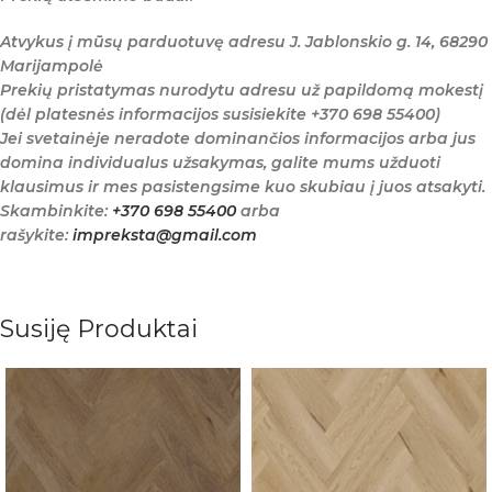
Atvykus į mūsų parduotuvę adresu J. Jablonskio g. 14, 68290
Marijampolė
Prekių pristatymas nurodytu adresu už papildomą mokestį
(dėl platesnės informacijos susisiekite +370 698 55400)
Jei svetainėje neradote dominančios informacijos arba jus
domina individualus užsakymas, galite mums užduoti
klausimus ir mes pasistengsime kuo skubiau į juos atsakyti.
Skambinkite:
+370 698 55400
arba
rašykite:
impreksta@gmail.com
Susiję Produktai