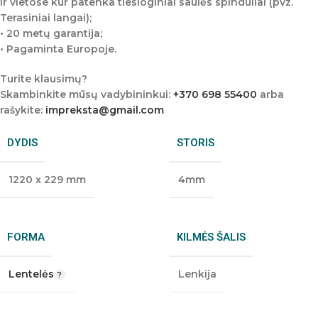
ir vietose kur patenka tiesioginiai saulės spinduliai (pvz.
Terasiniai langai);
• 20 metų garantija;
• Pagaminta Europoje.
Turite klausimų?
Skambinkite mūsų vadybininkui:
+370 698 55400
arba
rašykite:
impreksta@gmail.com
DYDIS
STORIS
1220 x 229 mm
4mm
FORMA
KILMĖS ŠALIS
Lentelės
Lenkija