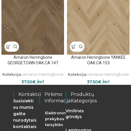
Amaron Herringbone
Amaron Herringbone YANKEE
GEORGETOWN OAK CA 147
OAK CA 153
Kolekcija:
Amaron Herringbone
Kolekcija:
Amaron Herringbone
37.50
€
/m
37.50
€
/m
2
2
Kontaktai
Pirkimo
Produktų
Informacija
Kategorijos
Susisiekti
su mumis
Vinilinės
Elektroninės
galite
grindys
prekybos
nurodytais
taisyklės
kontaktais
Laminuotos