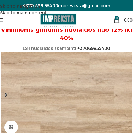
+370 698 55400
impresksta@gmail.com
Skip to navigation
Skip to main content
0
0.00
Pradžia
Vinilinės grindys
Vinilinėms grindims nuolaidos nuo 12% iki
40%
Dėl nuolaidos skambinti
+37069855400
Padidinti nuotrauką