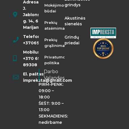
Adresas:
grindys
Mokėjimo
J.
būdai
Jablonskio
Akustinės
g. 14, 68290
Prekių
sienelės
Marijampolė
atsėmimas
Telefonas:
Grindų
Prekių
+37069855400
priedai
grąžinimas
Mobilusis:
Privatumo
+370 698
politika
89308
Darbo
El. paštas:
Valandos
impreksta@gmail.com
PIRM-PENK:
09:00 –
18:00
ŠEŠT: 9:00 –
13:00
SEKMADIENIS:
nedirbame