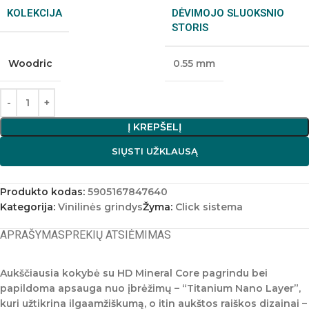
KOLEKCIJA
DĖVIMOJO SLUOKSNIO
STORIS
Woodric
0.55 mm
Į KREPŠELĮ
SIŲSTI UŽKLAUSĄ
Produkto kodas:
5905167847640
Kategorija:
Vinilinės grindys
Žyma:
Click sistema
APRAŠYMAS
PREKIŲ ATSIĖMIMAS
Aukščiausia kokybė su HD Mineral Core pagrindu bei
papildoma apsauga nuo įbrėžimų – “Titanium Nano Layer”,
kuri užtikrina ilgaamžiškumą, o itin aukštos raiškos dizainai –