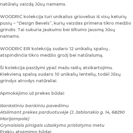
natūralų vaizdą Jūsų namams.
WOODRIC kolekcija turi unikalius griovelius iš visų keturių
pusių – “Design Bevels”, kurių vaizdas primena tikro medžio
grindis. Tai sukuria jaukumo bei šiltumo jausmą Jūsų
namams.
WOODRIC EIR
kolekciją sudaro 12 unikalių spalvų ,
atspindinčia tikro medžio grožį bei natūralumą.
Ši kolekcija pasižymi ypač mažu raštų atsikartojimu.
Kiekvieną spalvą sudaro 10 unikalių lentelių, todėl Jūsų
grindys atrodys natūraliai.
Apmokėjimo už prekes būdai:
Išankstiniu bankiniu pavedimu
Atsiimant prekes parduotuvėje (J. Jablonskio g. 14, 68290
Marijampolė)
Grynaisiais pinigais užsakymo pristatymo metu
Prekių atsėmimo būdai: