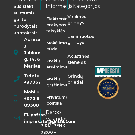
Informacija
Kategorijos
Susisiekti
su mumis
Vinilinės
Elektroninės
galite
grindys
prekybos
nurodytais
taisyklės
kontaktais
Laminuotos
Adresas:
grindys
Mokėjimo
J.
būdai
Jablonskio
Akustinės
g. 14, 68290
Prekių
sienelės
Marijampolė
atsėmimas
Telefonas:
Grindų
Prekių
+37069855400
priedai
grąžinimas
Mobilusis:
Privatumo
+370 698
politika
89308
Darbo
El. paštas:
Valandos
impreksta@gmail.com
PIRM-PENK:
09:00 –