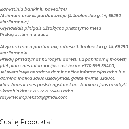
Išankstiniu bankiniu pavedimu
Atsiimant prekes parduotuvėje (J. Jablonskio g. 14, 68290
Marijampolė)
Grynaisiais pinigais užsakymo pristatymo metu
Prekių atsėmimo būdai:
Atvykus į mūsų parduotuvę adresu J. Jablonskio g. 14, 68290
Marijampolė
Prekių pristatymas nurodytu adresu už papildomą mokestį
(dėl platesnės informacijos susisiekite +370 698 55400)
Jei svetainėje neradote dominančios informacijos arba jus
domina individualus užsakymas, galite mums užduoti
klausimus ir mes pasistengsime kuo skubiau į juos atsakyti.
Skambinkite: +370 698 55400 arba
rašykite: impreksta@gmail.com
Susiję Produktai