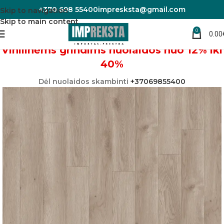
+370 698 55400
impresksta@gmail.com
Skip to navigation
Skip to main content
0
0.00
Pradžia
Vinilinės grindys
Vinilinėms grindims nuolaidos nuo 12% iki
40%
Dėl nuolaidos skambinti
+37069855400