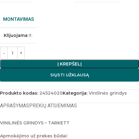
MONTAVIMAS
Klijuojama
Į KREPŠELĮ
SIŲSTI UŽKLAUSĄ
Produkto kodas:
24524020
Kategorija:
Vinilinės grindys
APRAŠYMAS
PREKIŲ ATSIĖMIMAS
VINILINĖS GRINDYS – TARKETT
Apmokėjimo už prekes būdai: