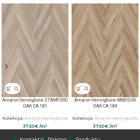
Amaron Herringbone STAMFORD
Amaron Herringbone WINDSOR
OAK CA 181
OAK CA 184
Kolekcija:
Amaron Herringbone
Kolekcija:
Amaron Herringbone
37.50
€
/m
37.50
€
/m
2
2
Kontaktai
Pirkimo
Produktų