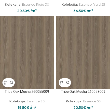
Kolekcija:
Essence Rigid 30
Kolekcija:
Essence Rigid 55
20.50
€
/m
34.50
€
/m
2
2
Tribe Oak Mocha 260055009
Tribe Oak Mocha 260053009
Kolekcija:
Essence 30
Kolekcija:
Essence 55
19.50
€
/m
20.50
€
/m
2
2