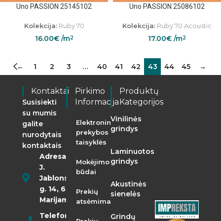
Uno PASSION 25145102
Uno PASSION 25086102
Kolekcija:
Ruby 70
Kolekcija:
Ruby 70 Acoustic
16.00
€
/m
17.00
€
/m
2
2
←
1
2
3
…
40
41
42
43
44
45
→
Kontaktai
Pirkimo
Produktų
Informacija
Kategorijos
Susisiekti
su mumis
Vinilinės
Elektroninės
galite
grindys
prekybos
nurodytais
taisyklės
kontaktais
Laminuotos
Adresas:
grindys
Mokėjimo
J.
būdai
Jablonskio
Akustinės
g. 14, 68290
Prekių
sienelės
Marijampolė
atsėmimas
Telefonas:
Grindų