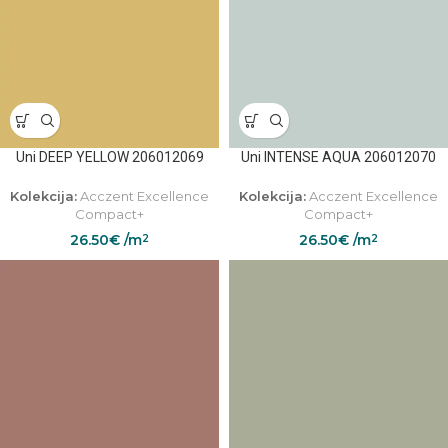
Uni DEEP YELLOW 206012069
Uni INTENSE AQUA 206012070
Kolekcija:
Acczent Excellence
Kolekcija:
Acczent Excellence
Compact+
Compact+
26.50
€
/m
26.50
€
/m
2
2