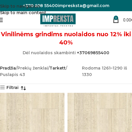
+370 698 55400
impresksta@gmail.com
Skip to navigation
Skip to main content
0
Tarkett
0.00
Vinilinėms grindims nuolaidos nuo 12% iki
40%
Dėl nuolaidos skambinti
+37069855400
Pradžia
Prekių ženklai
Tarkett
Rodoma 1261–1290 iš
Puslapis 43
1330
Filtrai