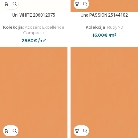
Uni WHITE 206012075
Uno PASSION 25144102
Kolekcija:
Acczent Excellence
Kolekcija:
Ruby 70
Compact+
16.00
€
/m
2
26.50
€
/m
2