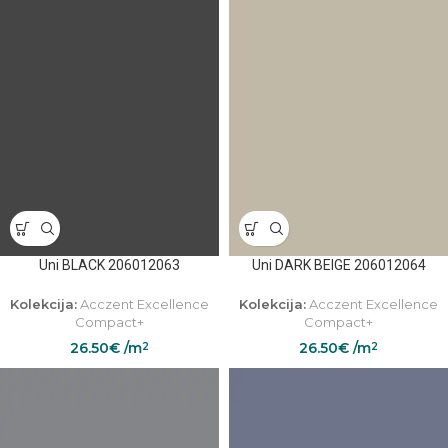
Uni BLACK 206012063
Uni DARK BEIGE 206012064
Kolekcija:
Acczent Excellence
Kolekcija:
Acczent Excellence
Compact+
Compact+
26.50
€
/m
26.50
€
/m
2
2