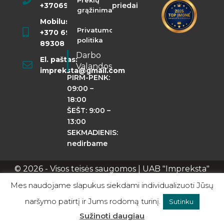
Prekių
+37069855400
priedai
grąžinimas
Mobilusis:
Privatumo
+370 698
politika
89308
Darbo
El. paštas:
Valandos
impreksta@gmail.com
PIRM-PENK:
09:00 –
18:00
ŠEŠT: 9:00 –
13:00
SEKMADIENIS:
nedirbame
© 2026 - Visos teisės saugomos | UAB "Impreksta"
Apie mus
Kontaktai
Privatumo politika
Mes naudojame slapukus siekdami individualizuoti Jūsų
naršymo patirtį ir Jums rodomą turinį.
Sutinku
0
Sužinoti daugiau
rduotuvė
Filters
Krepšelis
Mano paskyra