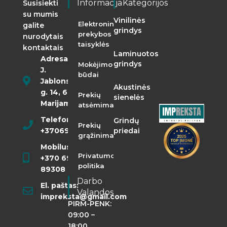
Informacija
Kategorijos
Susisiekti
su mumis
Vinilinės
Elektroninės
galite
grindys
prekybos
nurodytais
taisyklės
kontaktais
Laminuotos
Adresas:
grindys
Mokėjimo
J.
būdai
Jablonskio
Akustinės
g. 14, 68290
Prekių
sienelės
Marijampolė
atsėmimas
Telefonas:
Grindų
Prekių
+37069855400
priedai
grąžinimas
Mobilusis:
Privatumo
+370 698
politika
89308
Darbo
El. paštas:
Valandos
impreksta@gmail.com
PIRM-PENK:
09:00 –
18:00