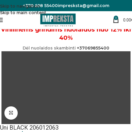
+370 698 55400
impresksta@gmail.com
Skip to navigation
Skip to main content
0
0.00
Pradžia
Linoleumas/PVC danga
Vinilinėms grindims nuolaidos nuo 12% iki
40%
Dėl nuolaidos skambinti
+37069855400
Padidinti nuotrauką
Uni BLACK 206012063