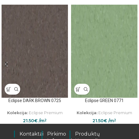
Eclipse DARK BROWN 0725
Eclipse GREEN 0771
Kolekcija:
Eclipse Premium
Kolekcija:
Eclipse Premium
21.50
€
/m
21.50
€
/m
2
2
Kontaktai
Pirkimo
Produktų