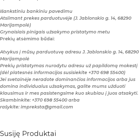
Išankstiniu bankiniu pavedimu
Atsiimant prekes parduotuvėje (J. Jablonskio g. 14, 68290
Marijampolė)
Grynaisiais pinigais užsakymo pristatymo metu
Prekių atsėmimo būdai:
Atvykus į mūsų parduotuvę adresu J. Jablonskio g. 14, 68290
Marijampolė
Prekių pristatymas nurodytu adresu už papildomą mokestį
(dėl platesnės informacijos susisiekite +370 698 55400)
Jei svetainėje neradote dominančios informacijos arba jus
domina individualus užsakymas, galite mums užduoti
klausimus ir mes pasistengsime kuo skubiau į juos atsakyti.
Skambinkite: +370 698 55400 arba
rašykite: impreksta@gmail.com
Susiję Produktai