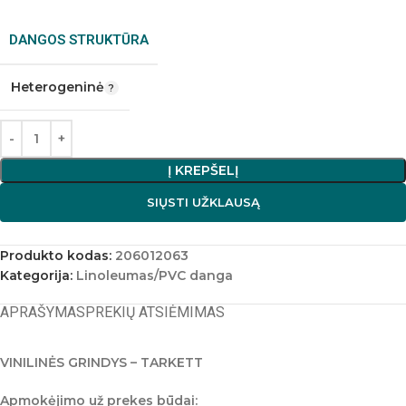
DANGOS STRUKTŪRA
Heterogeninė
Į KREPŠELĮ
SIŲSTI UŽKLAUSĄ
Produkto kodas:
206012063
Kategorija:
Linoleumas/PVC danga
APRAŠYMAS
PREKIŲ ATSIĖMIMAS
VINILINĖS GRINDYS – TARKETT
Apmokėjimo už prekes būdai: