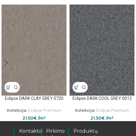
Eclipse DARK CLAY GREY 0720
Eclipse DARK COOL GREY 0012
Kolekcija:
Eclipse Premium
Kolekcija:
Eclipse Premium
21.50
€
/m
21.50
€
/m
2
2
Kontaktai
Pirkimo
Produktų