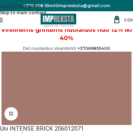
+370 698 55400
impresksta@gmail.com
Skip to navigation
Skip to main content
0
0.00
Pradžia
Linoleumas/PVC danga
Vinilinėms grindims nuolaidos nuo 12% iki
40%
Dėl nuolaidos skambinti
+37069855400
Padidinti nuotrauką
Uni INTENSE BRICK 206012071