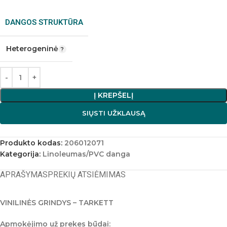
DANGOS STRUKTŪRA
Heterogeninė
Į KREPŠELĮ
SIŲSTI UŽKLAUSĄ
Produkto kodas:
206012071
Kategorija:
Linoleumas/PVC danga
APRAŠYMAS
PREKIŲ ATSIĖMIMAS
VINILINĖS GRINDYS – TARKETT
Apmokėjimo už prekes būdai: