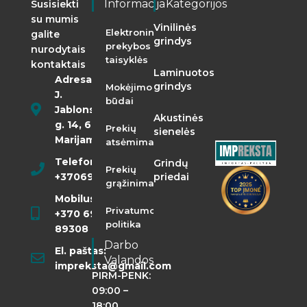
Informacija
Kategorijos
Susisiekti
su mumis
Vinilinės
Elektroninės
galite
grindys
prekybos
nurodytais
taisyklės
kontaktais
Laminuotos
Adresas:
grindys
Mokėjimo
J.
būdai
Jablonskio
Akustinės
g. 14, 68290
Prekių
sienelės
Marijampolė
atsėmimas
Telefonas:
Grindų
Prekių
+37069855400
priedai
grąžinimas
Mobilusis:
Privatumo
+370 698
politika
89308
Darbo
El. paštas:
Valandos
impreksta@gmail.com
PIRM-PENK:
09:00 –
18:00