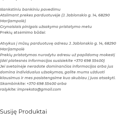
Išankstiniu bankiniu pavedimu
Atsiimant prekes parduotuvėje (J. Jablonskio g. 14, 68290
Marijampolė)
Grynaisiais pinigais užsakymo pristatymo metu
Prekių atsėmimo būdai:
Atvykus į mūsų parduotuvę adresu J. Jablonskio g. 14, 68290
Marijampolė
Prekių pristatymas nurodytu adresu už papildomą mokestį
(dėl platesnės informacijos susisiekite +370 698 55400)
Jei svetainėje neradote dominančios informacijos arba jus
domina individualus užsakymas, galite mums užduoti
klausimus ir mes pasistengsime kuo skubiau į juos atsakyti.
Skambinkite: +370 698 55400 arba
rašykite: impreksta@gmail.com
Susiję Produktai