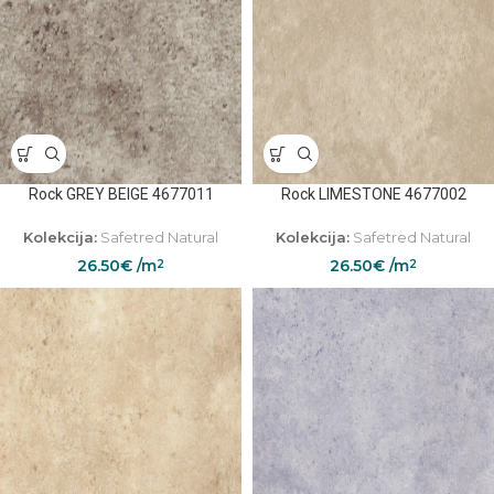
Rock GREY BEIGE 4677011
Rock LIMESTONE 4677002
Kolekcija:
Safetred Natural
Kolekcija:
Safetred Natural
26.50
€
/m
26.50
€
/m
2
2