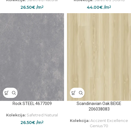
26.50
€
/m
44.00
€
/m
2
2
Rock STEEL 4677009
Scandinavian Oak BEIGE
206038083
Kolekcija:
Safetred Natural
Kolekcija:
Acczent Excellence
26.50
€
/m
2
Genius 70