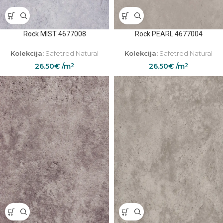
Rock MIST 4677008
Rock PEARL 4677004
Kolekcija:
Safetred Natural
Kolekcija:
Safetred Natural
26.50
€
/m
26.50
€
/m
2
2