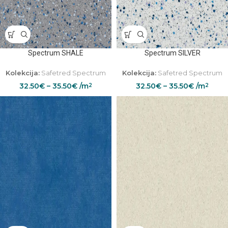
Spectrum SHALE
Spectrum SILVER
Kolekcija:
Safetred Spectrum
Kolekcija:
Safetred Spectrum
32.50
€
–
35.50
€
/m
32.50
€
–
35.50
€
/m
2
2