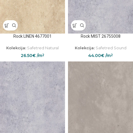
Rock LINEN 4677001
Rock MIST 26755008
Kolekcija:
Safetred Natural
Kolekcija:
Safetred Sound
26.50
€
/m
44.00
€
/m
2
2