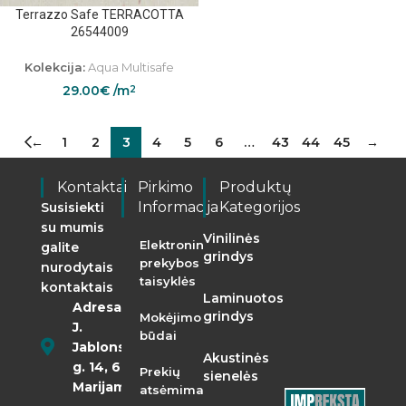
Terrazzo Safe TERRACOTTA
26544009
Kolekcija:
Aqua Multisafe
29.00
€
/m
2
←
1
2
3
4
5
6
…
43
44
45
→
Kontaktai
Pirkimo
Produktų
Informacija
Kategorijos
Susisiekti
su mumis
Vinilinės
Elektroninės
galite
grindys
prekybos
nurodytais
taisyklės
kontaktais
Laminuotos
Adresas:
grindys
Mokėjimo
J.
būdai
Jablonskio
Akustinės
g. 14, 68290
Prekių
sienelės
Marijampolė
atsėmimas