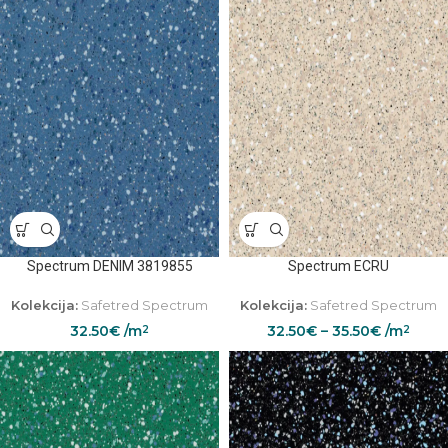
Spectrum DENIM 3819855
Spectrum ECRU
Kolekcija:
Safetred Spectrum
Kolekcija:
Safetred Spectrum
32.50
€
/m
32.50
€
–
35.50
€
/m
2
2