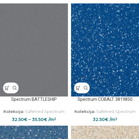
Spectrum BATTLESHIP
Spectrum COBALT 3819850
Kolekcija:
Safetred Spectrum
Kolekcija:
Safetred Spectrum
32.50
€
–
35.50
€
/m
32.50
€
/m
2
2