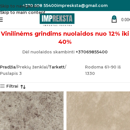
+370 698 55400
impresksta@gmail.com
Skip to navigation
Skip to main content
0
Tarkett
0.00
Vinilinėms grindims nuolaidos nuo 12% iki
40%
Dėl nuolaidos skambinti
+37069855400
Pradžia
Prekių ženklai
Tarkett
Rodoma 61–90 iš
Puslapis 3
1330
Filtrai