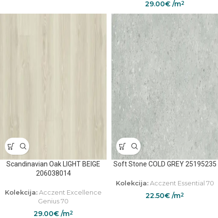
29.00
€
/m
2
Scandinavian Oak LIGHT BEIGE
Soft Stone COLD GREY 25195235
206038014
Kolekcija:
Acczent Essential 70
Kolekcija:
Acczent Excellence
22.50
€
/m
2
Genius 70
29.00
€
/m
2