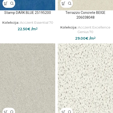
Stamp DARK BLUE 25195200
Terrazzo Concrete BEIGE
206038048
Kolekcija:
Acczent Essential 70
Kolekcija:
Acczent Excellence
22.50
€
/m
2
Genius 70
29.00
€
/m
2