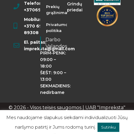
Telefonas:
Grindų
Prekių
+37069855400
priedai
grąžinimas
Mobilusis:
Privatumo
+370 698
politika
89308
Darbo
El. paštas:
Valandos
impreksta@gmail.com
PIRM-PENK:
09:00 –
18:00
ŠEŠT: 9:00 –
13:00
SEKMADIENIS:
nedirbame
© 2026 - Visos teisės saugomos | UAB "Impreksta"
Apie mus
Kontaktai
Privatumo politika
Mes naudojame slapukus siekdami individualizuoti Jūsų
naršymo patirtį ir Jums rodomą turinį.
Sutinku
0