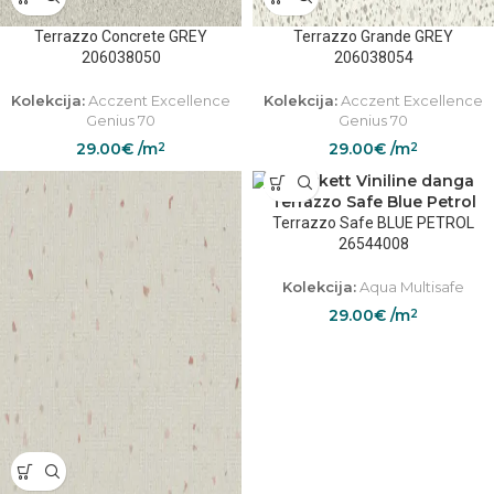
Terrazzo Concrete GREY
Terrazzo Grande GREY
206038050
206038054
Kolekcija:
Acczent Excellence
Kolekcija:
Acczent Excellence
Genius 70
Genius 70
29.00
€
/m
29.00
€
/m
2
2
Terrazzo Safe BLUE PETROL
26544008
Kolekcija:
Aqua Multisafe
29.00
€
/m
2