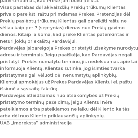
patvirtindamas, kad Prekė jam buvo įteikta.
Visas pastabas dėl akivaizdžių Prekių trūkumų Klientas
privalo pareikšti raštu priimdamas Prekes. Pretenzijas dėl
Prekių paslėptų trūkumų Klientas gali pareikšti raštu ne
vėliau kaip per 7 (septynias) dienas nuo Prekių gavimo
dienos. Kitaip laikoma, kad preke Klientas patenkintas ir
neturi jokių priekaištų Pardavėjui.
Pardavėjas įsipareigoja Prekes pristatyti užsakyme nurodytu
adresu ir terminais. Jeigu paaiškėja, kad Pardavėjas negali
pristatyti Prekės numatytu terminu, jis nedelsdamas apie tai
informuoja Klientą. Klientas sutinka, jog išimties tvarka
pristatymas gali vėluoti dėl nenumatytų aplinkybių.
Klientui apmokėjus už Prekes Pardavėjas Klientui el. paštu
išsiunčia sąskaitą faktūrą.
Pardavėjas atleidžiamas nuo atsakomybės už Prekių
pristatymo terminų pažeidimą, jeigu Klientui nėra
pateikiamos arba pateikiamos ne laiku dėl Kliento kaltės
arba dėl nuo Kliento priklausančių aplinkybių.
UAB „Impreksta” administracija