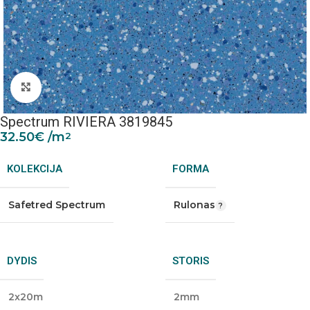
Padidinti nuotrauką
Spectrum RIVIERA 3819845
32.50
€
/m
2
KOLEKCIJA
FORMA
Safetred Spectrum
Rulonas
DYDIS
STORIS
2x20m
2mm