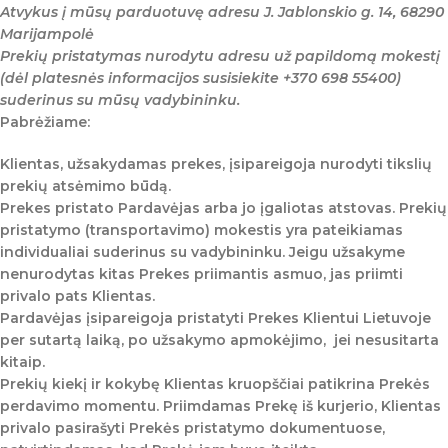
Atvykus į mūsų parduotuvę adresu J. Jablonskio g. 14, 68290
Marijampolė
Prekių pristatymas nurodytu adresu už papildomą mokestį
(dėl platesnės informacijos susisiekite +370 698 55400)
suderinus su mūsų vadybininku.
Pabrėžiame:
Klientas, užsakydamas prekes, įsipareigoja nurodyti tikslių
prekių atsėmimo būdą.
Prekes pristato Pardavėjas arba jo įgaliotas atstovas. Prekių
pristatymo (transportavimo) mokestis yra pateikiamas
individualiai suderinus su vadybininku. Jeigu užsakyme
nenurodytas kitas Prekes priimantis asmuo, jas priimti
privalo pats Klientas.
Pardavėjas įsipareigoja pristatyti Prekes Klientui Lietuvoje
per sutartą laiką, po užsakymo apmokėjimo, jei nesusitarta
kitaip.
Prekių kiekį ir kokybę Klientas kruopščiai patikrina Prekės
perdavimo momentu. Priimdamas Prekę iš kurjerio, Klientas
privalo pasirašyti Prekės pristatymo dokumentuose,