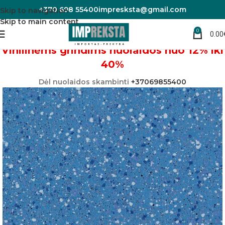
+370 698 55400
impresksta@gmail.com
Skip to navigation
Skip to main content
0
0.00
Pradžia
Vinilinės grindys
Linoleumas/PVC danga
Vinilinėms grindims nuolaidos nuo 12% iki
40%
Dėl nuolaidos skambinti
+37069855400