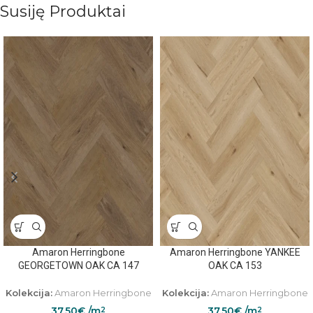
Susiję Produktai
Amaron Herringbone
Amaron Herringbone YANKEE
GEORGETOWN OAK CA 147
OAK CA 153
Kolekcija:
Amaron Herringbone
Kolekcija:
Amaron Herringbone
37.50
€
/m
37.50
€
/m
2
2