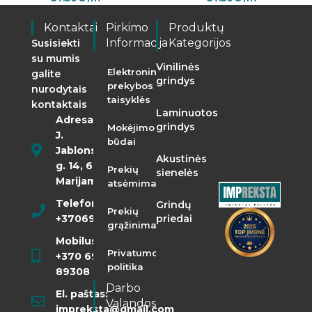
Kontaktai
Pirkimo
Produktų
Informacija
Kategorijos
Susisiekti
su mumis
Vinilinės
Elektroninės
galite
grindys
prekybos
nurodytais
taisyklės
kontaktais
Laminuotos
Adresas:
grindys
Mokėjimo
J.
būdai
Jablonskio
Akustinės
g. 14, 68290
Prekių
sienelės
Marijampolė
atsėmimas
Telefonas:
Grindų
Prekių
+37069855400
priedai
grąžinimas
Mobilusis:
Privatumo
+370 698
politika
89308
Darbo
El. paštas:
Valandos
impreksta@gmail.com