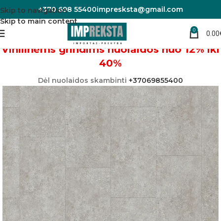
+370 698 55400
impresksta@gmail.com
Skip to navigation
Skip to main content
0
0.00
Pradžia
Vinilinės grindys
Vinilinėms grindims nuolaidos nuo 12% iki
40%
Dėl nuolaidos skambinti
+37069855400