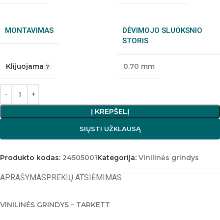
MONTAVIMAS
DĖVIMOJO SLUOKSNIO
STORIS
Klijuojama
0.70 mm
Į KREPŠELĮ
SIŲSTI UŽKLAUSĄ
Produkto kodas:
24505001
Kategorija:
Vinilinės grindys
APRAŠYMAS
PREKIŲ ATSIĖMIMAS
VINILINĖS GRINDYS – TARKETT