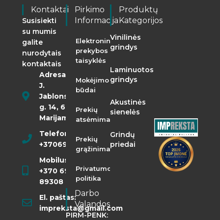
Kontaktai
Pirkimo
Produktų
Informacija
Kategorijos
Susisiekti
su mumis
Vinilinės
Elektroninės
galite
grindys
prekybos
nurodytais
taisyklės
kontaktais
Laminuotos
Adresas:
grindys
Mokėjimo
J.
būdai
Jablonskio
Akustinės
g. 14, 68290
Prekių
sienelės
Marijampolė
atsėmimas
Telefonas:
Grindų
Prekių
+37069855400
priedai
grąžinimas
Mobilusis:
Privatumo
+370 698
politika
89308
Darbo
El. paštas:
Valandos
impreksta@gmail.com
PIRM-PENK: