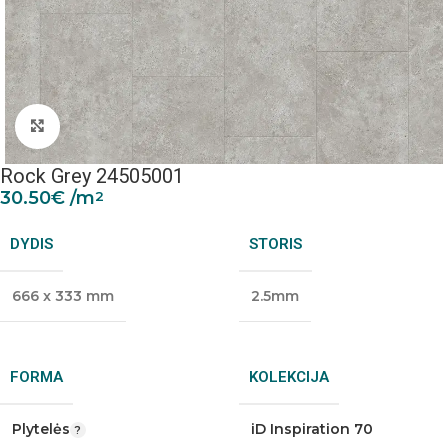
Padidinti nuotrauką
Rock Grey 24505001
30.50
€
/m
2
DYDIS
STORIS
666 x 333 mm
2.5mm
FORMA
KOLEKCIJA
Plytelės
iD Inspiration 70