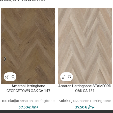
Amaron Herringbone
Amaron Herringbone STAMFORD
GEORGETOWN OAK CA 147
OAK CA 181
Kolekcija:
Amaron Herringbone
Kolekcija:
Amaron Herringbone
37.50
€
/m
37.50
€
/m
2
2