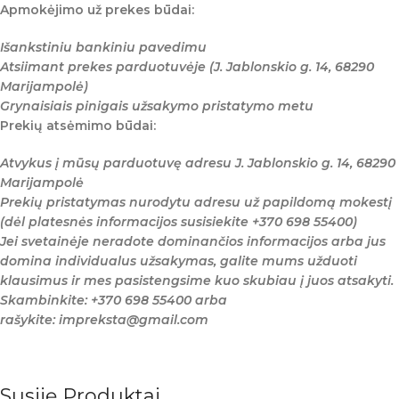
Apmokėjimo už prekes būdai:
Išankstiniu bankiniu pavedimu
Atsiimant prekes parduotuvėje (J. Jablonskio g. 14, 68290
Marijampolė)
Grynaisiais pinigais užsakymo pristatymo metu
Prekių atsėmimo būdai:
Atvykus į mūsų parduotuvę adresu J. Jablonskio g. 14, 68290
Marijampolė
Prekių pristatymas nurodytu adresu už papildomą mokestį
(dėl platesnės informacijos susisiekite +370 698 55400)
Jei svetainėje neradote dominančios informacijos arba jus
domina individualus užsakymas, galite mums užduoti
klausimus ir mes pasistengsime kuo skubiau į juos atsakyti.
Skambinkite: +370 698 55400 arba
rašykite: impreksta@gmail.com
Susiję Produktai