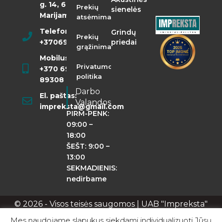
g. 14, 68290
Prekių
sienelės
Marijampolė
atsėmimas
Telefonas:
Grindų
Prekių
+37069855400
priedai
grąžinimas
Mobilusis:
Privatumo
+370 698
politika
89308
Darbo
El. paštas:
Valandos
impreksta@gmail.com
PIRM-PENK:
09:00 –
18:00
ŠEŠT: 9:00 –
13:00
SEKMADIENIS:
nedirbame
© 2026 - Visos teisės saugomos | UAB "Impreksta"
Apie mus
Kontaktai
Privatumo politika
Mes naudojame slapukus siekdami individualizuoti Jūsų