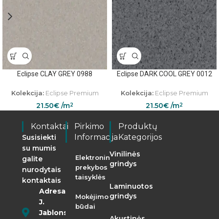
Eclipse CLAY GREY 0988
Eclipse DARK COOL GREY 0012
Kolekcija:
Eclipse Premium
Kolekcija:
Eclipse Premium
21.50
€
/m
21.50
€
/m
2
2
Kontaktai
Pirkimo
Produktų
Informacija
Kategorijos
Susisiekti
su mumis
Vinilinės
Elektroninės
galite
grindys
prekybos
nurodytais
taisyklės
kontaktais
Laminuotos
Adresas:
grindys
Mokėjimo
J.
būdai
Jablonskio
Akustinės