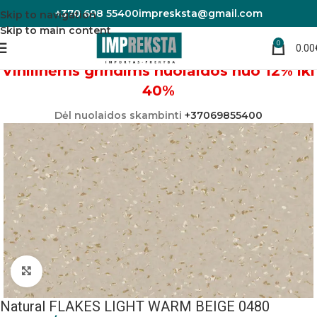
+370 698 55400
impresksta@gmail.com
Skip to navigation
Skip to main content
0
0.00
Pradžia
Linoleumas/PVC danga
Vinilinėms grindims nuolaidos nuo 12% iki
40%
Dėl nuolaidos skambinti
+37069855400
Padidinti nuotrauką
Natural FLAKES LIGHT WARM BEIGE 0480