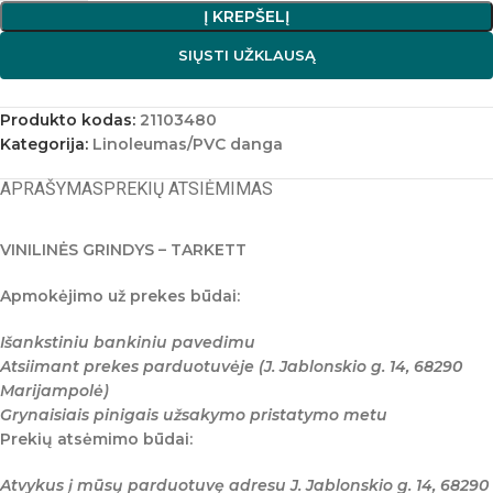
Į KREPŠELĮ
SIŲSTI UŽKLAUSĄ
Produkto kodas:
21103480
Kategorija:
Linoleumas/PVC danga
APRAŠYMAS
PREKIŲ ATSIĖMIMAS
VINILINĖS GRINDYS – TARKETT
Apmokėjimo už prekes būdai:
Išankstiniu bankiniu pavedimu
Atsiimant prekes parduotuvėje (J. Jablonskio g. 14, 68290
Marijampolė)
Grynaisiais pinigais užsakymo pristatymo metu
Prekių atsėmimo būdai:
Atvykus į mūsų parduotuvę adresu J. Jablonskio g. 14, 68290