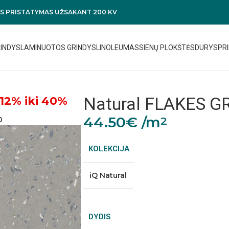
 PRISTATYMAS UŽSAKANT 200 KV
RINDYS
LAMINUOTOS GRINDYS
LINOLEUMAS
SIENŲ PLOKŠTĖS
DURYS
PRI
Natural FLAKES G
12% iki 40%
44.50
€
/m
2
0
KOLEKCIJA
iQ Natural
DYDIS