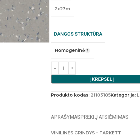
2x23m
DANGOS STRUKTŪRA
Homogeninė
Į KREPŠELĮ
Produkto kodas:
21103185
Kategorija:
L
APRAŠYMAS
PREKIŲ ATSIĖMIMAS
VINILINĖS GRINDYS – TARKETT