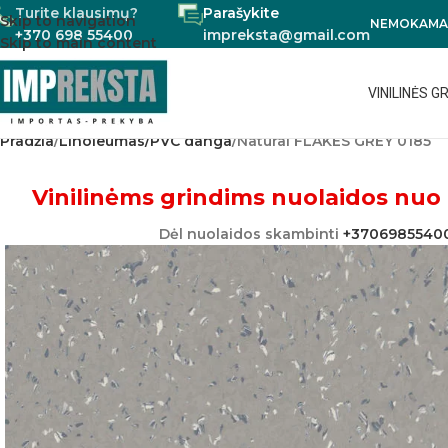
Turite klausimų?
Parašykite
Skip to navigation
NEMOKAMAS
+370 698 55400
impreksta@gmail.com
Skip to main content
VINILINĖS G
Pradžia
Linoleumas/PVC danga
Natural FLAKES GREY 0185
Vinilinėms grindims nuolaidos nuo 
Dėl nuolaidos skambinti
+3706985540