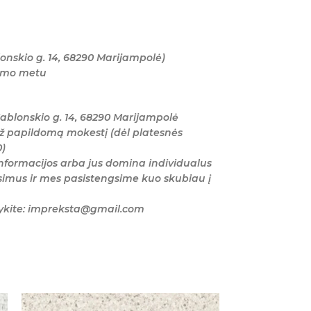
onskio g. 14, 68290 Marijampolė)
tymo metu
ablonskio g. 14, 68290 Marijampolė
ž papildomą mokestį (dėl platesnės
0)
nformacijos arba jus domina individualus
imus ir mes pasistengsime kuo skubiau į
šykite: impreksta@gmail.com