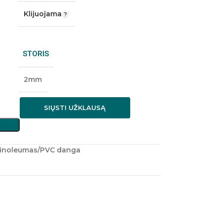
Klijuojama
STORIS
2mm
SIŲSTI UŽKLAUSĄ
inoleumas/PVC danga