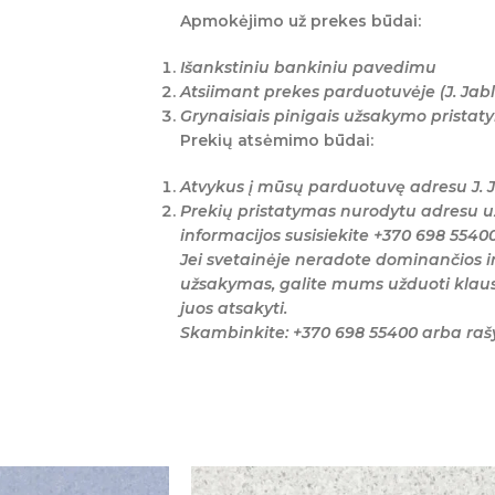
Apmokėjimo už prekes būdai:
Išankstiniu bankiniu pavedimu
Atsiimant prekes parduotuvėje (J. Jabl
Grynaisiais pinigais užsakymo prista
Prekių atsėmimo būdai:
Atvykus į mūsų parduotuvę adresu J. J
Prekių pristatymas nurodytu adresu u
informacijos susisiekite +370 698 5540
Jei svetainėje neradote dominančios i
užsakymas, galite mums užduoti klaus
juos atsakyti.
Skambinkite: +370 698 55400 arba ra