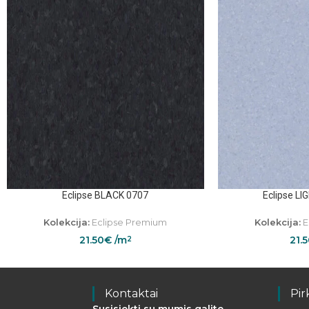
Eclipse BLACK 0707
Eclipse L
Kolekcija:
Eclipse Premium
Kolekcija:
E
21.50
€
/m
21.
2
Kontaktai
Pir
Susisiekti su mumis galite