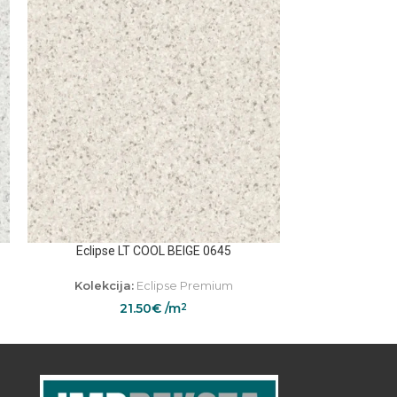
Eclipse LT COOL BEIGE 0645
Fibra
Kolekcija:
Eclipse Premium
Kolekcij
21.50
€
/m
3
2