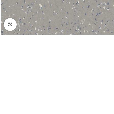
Padidinti nuotrauką