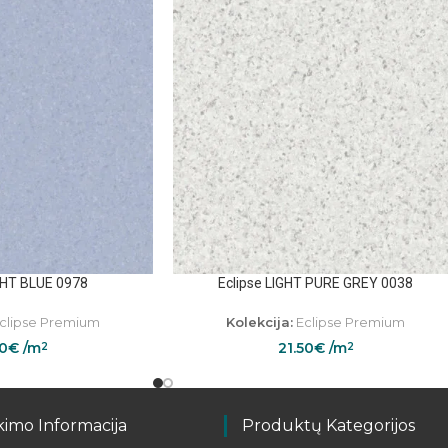
IGHT BLUE 0978
Eclipse LIGHT PURE GREY 0038
clipse Premium
Kolekcija:
Eclipse Premium
50
€
/m
21.50
€
/m
2
2
kimo Informacija
Produktų Kategorijos