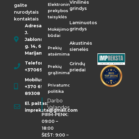
Vinilinės
Elektroninės
galite
grindys
prekybos
nurodytais
taisyklės
kontaktais
Laminuotos
Adresas:
grindys
Mokėjimo
J.
būdai
Jablonskio
Akustinės
g. 14, 68290
Prekių
sienelės
Marijampolė
atsėmimas
Telefonas:
Grindų
Prekių
+37069855400
priedai
grąžinimas
Mobilusis:
Privatumo
+370 698
politika
89308
Darbo
El. paštas:
Valandos
impreksta@gmail.com
PIRM-PENK:
09:00 –
18:00
ŠEŠT: 9:00 –