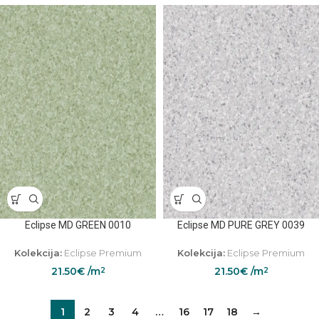
Eclipse MD GREEN 0010
Eclipse MD PURE GREY 0039
Kolekcija:
Eclipse Premium
Kolekcija:
Eclipse Premium
21.50
€
/m
21.50
€
/m
2
2
1
2
3
4
…
16
17
18
→