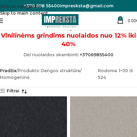
+370 698 55400
impresksta@gmail.com
Skip to navigation
Skip to main content
0
Homogeninė
0.00
Vinilinėms grindims nuolaidos nuo 12% iki
40%
Dėl nuolaidos skambinti
+37069855400
Pradžia
Produkto Dangos struktūra
Rodoma 1–30 iš
Homogeninė
524
Filtrai