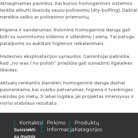
Atnaujinamas paviršius.
Kai kurios homogeninės sistemos
leidžia atkurti išvaizdą
sausu poliravimu (dry-buffing)
. Dažnai
nereikia vaško ar poliravimo priemonių.
Higiena ir sandarumas.
Ruloninė homogeninė danga gali
būti su
suvirintomis siūlėmis
ir užleidimu į sieną. Tai patogu
patalpoms su aukštais higienos reikalavimais.
Mažesnės eksploatacijos sąnaudos.
Gamintojai pabrėžia,
kad „no wax / no polish“ priežiūra gali sumažinti ilgalaikes
išlaidas.
Aktualu renkantis šiandien:
homogeninė danga dažnai
pasirenkama, kai svarbu
patvarumas
,
higiena
ir
tvarkingas
vaizdas po metų
. Ji labai logiška, jei projektas intensyvus ir
norisi stabilaus rezultato.
Kontaktai
Pirkimo
Produktų
Informacija
Kategorijos
Susisiekti
su mumis