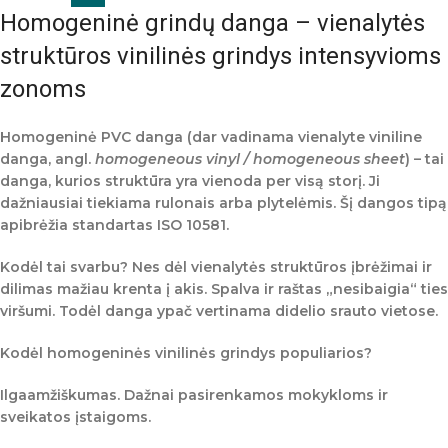
Homogeninė grindų danga – vienalytės
struktūros vinilinės grindys intensyvioms
zonoms
Homogeninė PVC danga
(dar vadinama
vienalyte viniline
danga
, angl.
homogeneous vinyl / homogeneous sheet
) – tai
danga, kurios struktūra yra
vienoda per visą storį
. Ji
dažniausiai tiekiama
rulonais
arba
plytelėmis
. Šį dangos tipą
apibrėžia standartas
ISO 10581
.
Kodėl tai svarbu? Nes dėl vienalytės struktūros
įbrėžimai ir
dilimas mažiau krenta į akis
. Spalva ir raštas „nesibaigia“ ties
viršumi. Todėl danga ypač vertinama
didelio srauto
vietose.
Kodėl homogeninės vinilinės grindys populiarios?
Ilgaamžiškumas.
Dažnai pasirenkamos mokykloms ir
sveikatos įstaigoms.