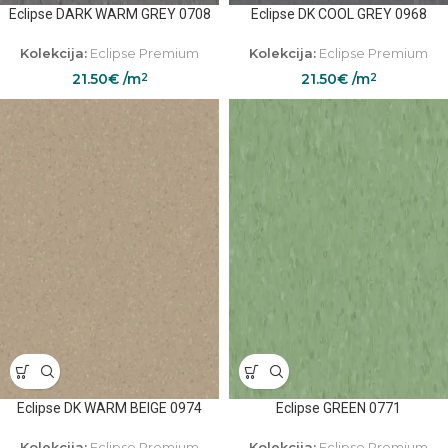
Eclipse DARK WARM GREY 0708
Eclipse DK COOL GREY 0968
Kolekcija:
Eclipse Premium
Kolekcija:
Eclipse Premium
21.50
€
/m
21.50
€
/m
2
2
Eclipse DK WARM BEIGE 0974
Eclipse GREEN 0771
Kolekcija:
Eclipse Premium
Kolekcija:
Eclipse Premium