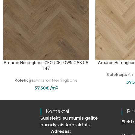
Amaron Herringbone GEORGETOWN OAK CA
Amaron Herringbo
147
Kolekcija:
Ama
Kolekcija:
Amaron Herringbone
37.
37.50
€
/m
2
Kontaktai
Pir
Susisiekti su mumis galite
Elekt
nurodytais kontaktais
Adresas: