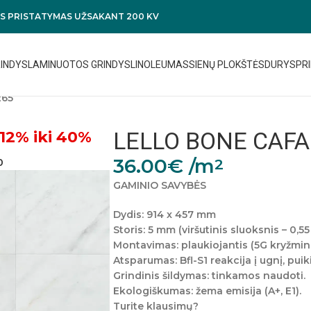
 PRISTATYMAS UŽSAKANT 200 KV
RINDYS
LAMINUOTOS GRINDYS
LINOLEUMAS
SIENŲ PLOKŠTĖS
DURYS
PRI
265
LELLO BONE CAFA
12% iki 40%
36.00
€
/m
2
0
GAMINIO SAVYBĖS
Dydis:
914 x 457 mm
Storis:
5 mm (viršutinis sluoksnis – 0,5
Montavimas:
plaukiojantis (5G kryžmin
Atsparumas:
Bfl-S1 reakcija į ugnį, puik
Grindinis šildymas:
tinkamos naudoti.
Ekologiškumas:
žema emisija (A+, E1).
Turite klausimų?