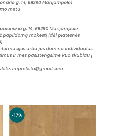
onskio g. 14, 68290 Marijampolė)
tymo metu
ablonskio g. 14, 68290 Marijampolė
ž papildomą mokestį (dėl platesnės
0)
nformacijos arba jus domina individualus
imus ir mes pasistengsime kuo skubiau į
šykite: impreksta@gmail.com
-17%
-20%