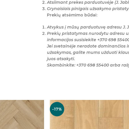
Atsiimant prekes parduotuvėje (J. Jabl
Grynaisiais pinigais užsakymo prista
Prekių atsėmimo būdai:
Atvykus į mūsų parduotuvę adresu J. J
Prekių pristatymas nurodytu adresu u
informacijos susisiekite +370 698 5540
Jei svetainėje neradote dominančios i
užsakymas, galite mums užduoti klaus
juos atsakyti.
Skambinkite: +370 698 55400 arba ra
-17%