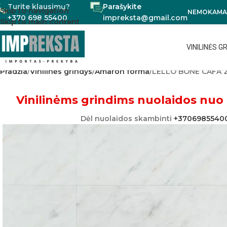
Turite klausimų?
Parašykite
Skip to navigation
NEMOKAMAS
+370 698 55400
impreksta@gmail.com
Skip to main content
VINILINĖS G
Pradžia
Vinilinės grindys
Amaron forma
LELLO BONE CAFA 
Vinilinėms grindims nuolaidos nuo 
Dėl nuolaidos skambinti
+3706985540