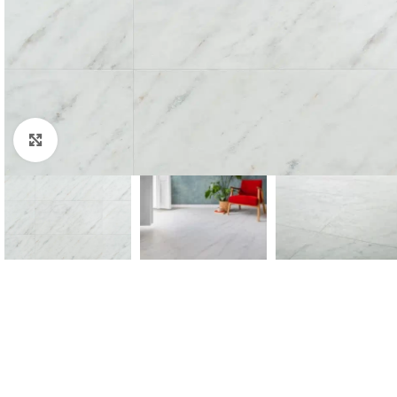
Padidinti nuotrauką