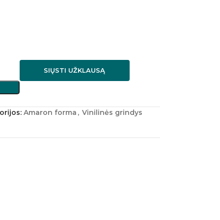
SIŲSTI UŽKLAUSĄ
rijos:
Amaron forma
,
Vinilinės grindys