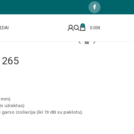
0
EDAI
0.00
€
 265
5 mm)
is užraktas)
i garso izoliacija (iki 19 dB su paklotu).