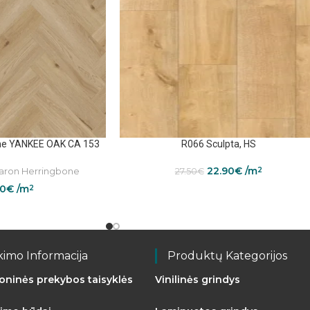
ne YANKEE OAK CA 153
R066 Sculpta, HS
22.90
€
/m
ron Herringbone
2
27.50
€
50
€
/m
2
kimo Informacija
Produktų Kategorijos
roninės prekybos taisyklės
Vinilinės grindys