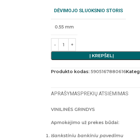
DĖVIMOJO SLUOKSNIO STORIS
0.55 mm
Į KREPŠELĮ
Produkto kodas:
5905167880616
Katego
APRAŠYMAS
PREKIŲ ATSIĖMIMAS
VINILINĖS GRINDYS
Apmokėjimo už prekes būdai:
Išankstiniu bankiniu pavedimu