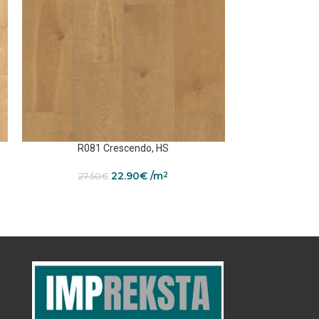
R081 Crescendo, HS
R174
22.90
€
/m
2
27.50
€
28.5