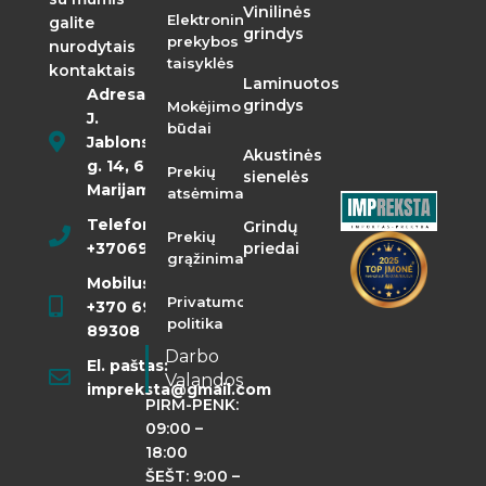
Vinilinės
Elektroninės
galite
grindys
prekybos
nurodytais
taisyklės
kontaktais
Laminuotos
Adresas:
grindys
Mokėjimo
J.
būdai
Jablonskio
Akustinės
g. 14, 68290
Prekių
sienelės
Marijampolė
atsėmimas
Telefonas:
Grindų
Prekių
+37069855400
priedai
grąžinimas
Mobilusis:
Privatumo
+370 698
politika
89308
Darbo
El. paštas:
Valandos
impreksta@gmail.com
PIRM-PENK:
09:00 –
18:00
ŠEŠT: 9:00 –