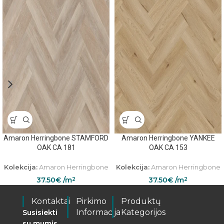
Amaron Herringbone STAMFORD
Amaron Herringbone YANKEE
OAK CA 181
OAK CA 153
Kolekcija:
Amaron Herringbone
Kolekcija:
Amaron Herringbone
37.50
€
/m
37.50
€
/m
2
2
Kontaktai
Pirkimo
Produktų
Informacija
Kategorijos
Susisiekti
su mumis