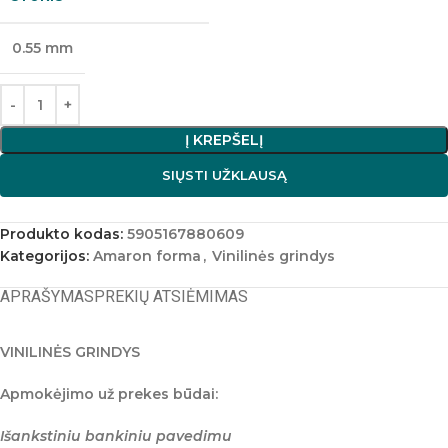
0.55 mm
Į KREPŠELĮ
SIŲSTI UŽKLAUSĄ
Produkto kodas:
5905167880609
Kategorijos:
Amaron forma
,
Vinilinės grindys
APRAŠYMAS
PREKIŲ ATSIĖMIMAS
VINILINĖS GRINDYS
Apmokėjimo už prekes būdai:
Išankstiniu bankiniu pavedimu