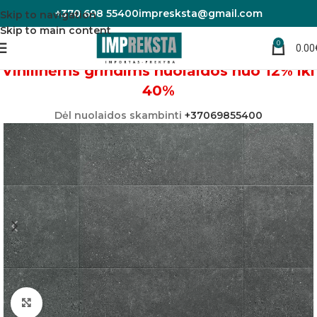
+370 698 55400
impresksta@gmail.com
Skip to navigation
Skip to main content
0
0.00
Pradžia
Vinilinės grindys
Amaron forma
Vinilinėms grindims nuolaidos nuo 12% iki
40%
Dėl nuolaidos skambinti
+37069855400
Padidinti nuotrauką