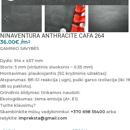
NINAVENTURA ANTHRACITE CAFA 264
36.00
€
/m
2
GAMINIO SAVYBĖS
Dydis:
914 x 457 mm
Storis:
5 mm (viršutinis sluoksnis – 0,55 mm)
Montavimas:
plaukiojantis (5G kryžminis užraktas)
Atsparumas:
Bfl-S1 reakcija į ugnį, puiki garso izoliacija (iki 19
dB su paklotu).
Grindinis šildymas:
tinkamos naudoti.
Ekologiškumas:
žema emisija (A+, E1).
Turite klausimų?
Skambinkite mūsų vadybininkui:
+370 698 55400
arba
rašykite:
impreksta@gmail.com