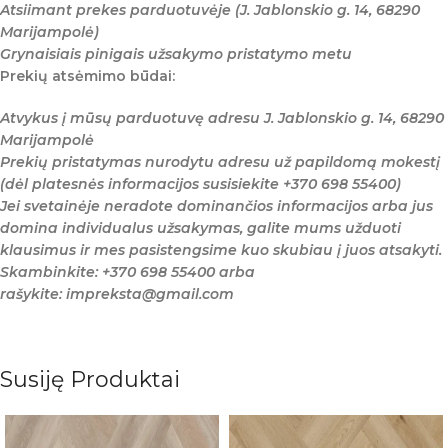
Atsiimant prekes parduotuvėje (J. Jablonskio g. 14, 68290
Marijampolė)
Grynaisiais pinigais užsakymo pristatymo metu
Prekių atsėmimo būdai:
Atvykus į mūsų parduotuvę adresu J. Jablonskio g. 14, 68290
Marijampolė
Prekių pristatymas nurodytu adresu už papildomą mokestį
(dėl platesnės informacijos susisiekite +370 698 55400)
Jei svetainėje neradote dominančios informacijos arba jus
domina individualus užsakymas, galite mums užduoti
klausimus ir mes pasistengsime kuo skubiau į juos atsakyti.
Skambinkite: +370 698 55400 arba
rašykite: impreksta@gmail.com
Susiję Produktai