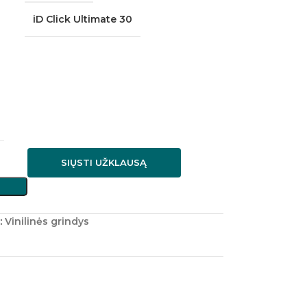
iD Click Ultimate 30
SIŲSTI UŽKLAUSĄ
:
Vinilinės grindys