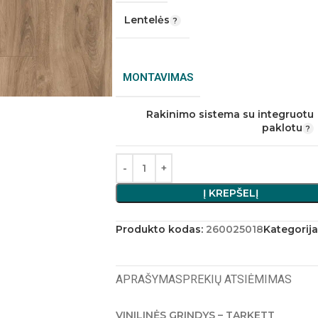
Lentelės
MONTAVIMAS
Rakinimo sistema su integruotu
paklotu
Į KREPŠELĮ
Produkto kodas:
260025018
Kategorija
APRAŠYMAS
PREKIŲ ATSIĖMIMAS
VINILINĖS GRINDYS – TARKETT