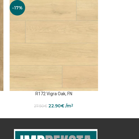
-17%
-20%
R172 Vigra Oak, FN
R174
22.90
€
/m
2
27.50
€
28.5