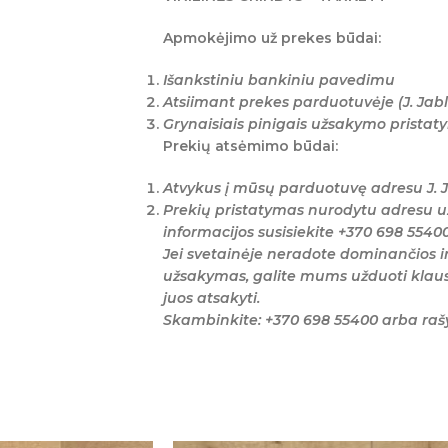
Apmokėjimo už prekes būdai:
Išankstiniu bankiniu pavedimu
Atsiimant prekes parduotuvėje (J. Jabl
Grynaisiais pinigais užsakymo prista
Prekių atsėmimo būdai:
Atvykus į mūsų parduotuvę adresu J. J
Prekių pristatymas nurodytu adresu u
informacijos susisiekite +370 698 5540
Jei svetainėje neradote dominančios i
užsakymas, galite mums užduoti klaus
juos atsakyti.
Skambinkite: +370 698 55400 arba ra