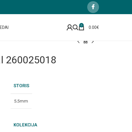
0
EDAI
0.00
€
al 260025018
STORIS
5.5mm
KOLEKCIJA