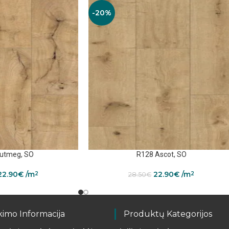
-20%
utmeg, SO
R128 Ascot, SO
22.90
€
/m
22.90
€
/m
2
2
28.50
€
kimo Informacija
Produktų Kategorijos