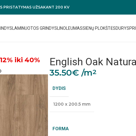
 PRISTATYMAS UŽSAKANT 200 KV
RINDYS
LAMINUOTOS GRINDYS
LINOLEUMAS
SIENŲ PLOKŠTĖS
DURYS
PRI
English Oak Natur
12% iki 40%
35.50
€
/m
2
0
DYDIS
1200 x 200.5 mm
FORMA