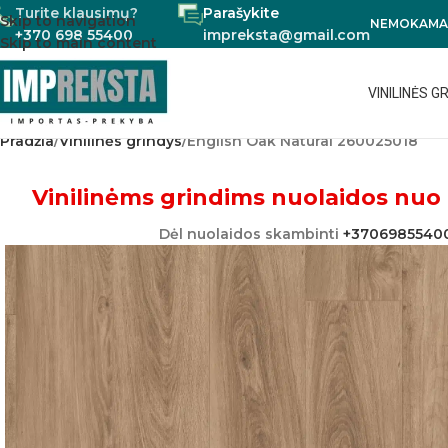
Turite klausimų?
Parašykite
Skip to navigation
NEMOKAMAS
+370 698 55400
impreksta@gmail.com
Skip to main content
VINILINĖS G
Pradžia
Vinilinės grindys
English Oak Natural 260025018
Vinilinėms grindims nuolaidos nuo 
Dėl nuolaidos skambinti
+3706985540