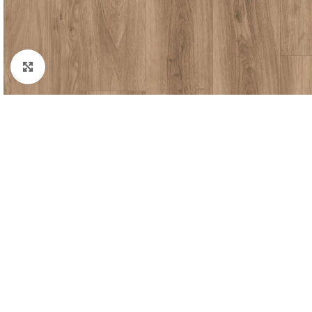
Padidinti nuotrauką