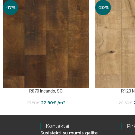
-17%
-20%
R070 Incando, SO
R123 N
22.90
€
/m
2
27.50
€
28.50
€
Kontaktai
Pir
Susisiekti su mumis galite