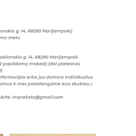
onskio g. 14, 68290 Marijampolė)
tymo metu
ablonskio g. 14, 68290 Marijampolė
ž papildomą mokestį (dėl platesnės
0)
nformacijos arba jus domina individualus
imus ir mes pasistengsime kuo skubiau į
šykite: impreksta@gmail.com