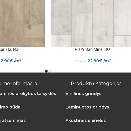
arista, HS
R079 Salt Mine, SO
22.90
€
/m
22.90
€
/m
2
2
27.50
€
kimo Informacija
Produktų Kategorijos
roninės prekybos taisyklės
Vinilinės grindys
imo būdai
Laminuotos grindys
ų atsėmimas
Akustinės sienelės