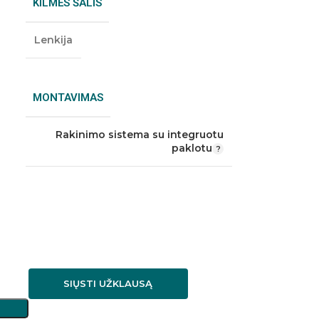
KILMĖS ŠALIS
Lenkija
MONTAVIMAS
Rakinimo sistema su integruotu
paklotu
SIŲSTI UŽKLAUSĄ