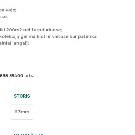
palvoje;
ėse;
iki 200m2 net tarpduriuose;
olekciją galima kloti ir vietose kur patenka
iniai langai);
 698 55400
arba
STORIS
6.3mm