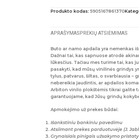
Produkto kodas:
5905167861370
Katego
APRAŠYMAS
PREKIŲ ATSIĖMIMAS
Buto ar namo apdaila yra nemenkas iššūki
Dažnai tai, kas sapnuose atrodė akinanti
lūkesčius. Tačiau mes turime tai, kas j
pasakyti, kad mūsų vinilinės grindys y
tylus, patvarus, šiltas, o svarbiausia 
nebereikia jaudintis, ar apdailos kom
Arbiton vinilo plokštėmis tikrai galite 
garantuojame, kad Jūsų grindų kokyb
Apmokėjimo už prekes būdai:
Išankstiniu bankiniu pavedimu
Atsiimant prekes parduotuvėje (J. Jabl
Grynaisiais pinigais užsakymo prista