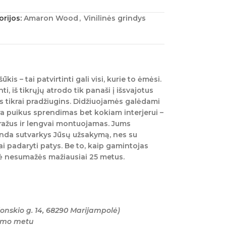
rijos:
Amaron Wood
,
Vinilinės grindys
s – tai patvirtinti gali visi, kurie to ėmėsi.
, iš tikrųjų atrodo tik panaši į išsvajotus
us tikrai pradžiugins. Didžiuojamės galėdami
ra puikus sprendimas bet kokiam interjerui –
– gražus ir lengvai montuojamas. Jums
anda sutvarkys Jūsų užsakymą, nes su
tai padaryti patys. Be to, kaip gamintojas
ė nesumažės mažiausiai 25 metus.
onskio g. 14, 68290 Marijampolė)
tymo metu