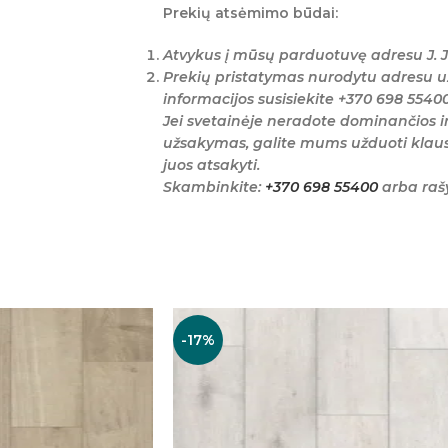
Prekių atsėmimo būdai:
Atvykus į mūsų parduotuvę adresu J. J
Prekių pristatymas nurodytu adresu u
informacijos susisiekite +370 698 5540
Jei svetainėje neradote dominančios i
užsakymas, galite mums užduoti klaus
juos atsakyti.
Skambinkite:
+370 698 55400
arba raš
-17%