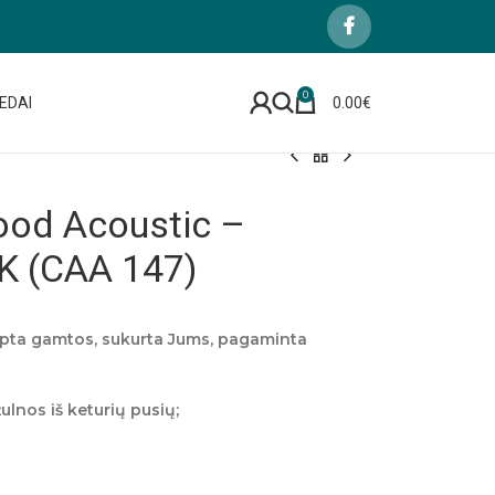
0
EDAI
0.00
€
ood Acoustic –
 (CAA 147)
ėpta gamtos, sukurta Jums, pagaminta
lnos iš keturių pusių;