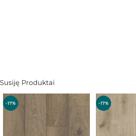
Susiję Produktai
-17%
-17%