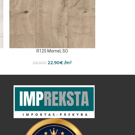
R125 Mornel, SO
R129 
22.90
€
/m
2
28.50
€
28.5