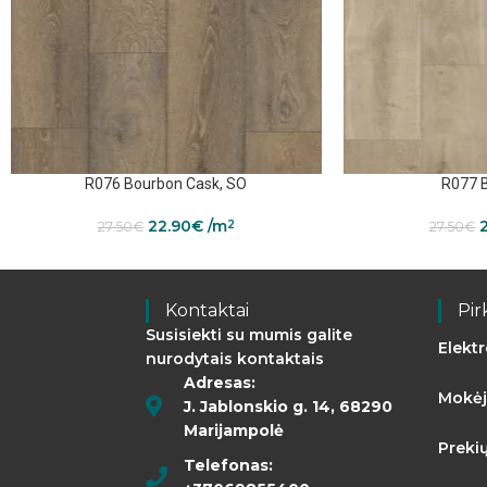
R076 Bourbon Cask, SO
R077 B
22.90
€
/m
2
27.50
€
27.50
€
Kontaktai
Pir
Susisiekti su mumis galite
Elekt
nurodytais kontaktais
Adresas:
Mokėj
J. Jablonskio g. 14, 68290
Marijampolė
Preki
Telefonas: