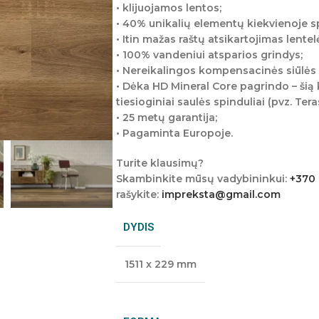
• klijuojamos lentos;
• 40% unikalių elementų kiekvienoje s
• Itin mažas raštų atsikartojimas lentel
• 100% vandeniui atsparios grindys;
• Nereikalingos kompensacinės siūlės 
• Dėka HD Mineral Core pagrindo – šią k
tiesioginiai saulės spinduliai (pvz. Teras
• 25 metų garantija;
• Pagaminta Europoje.
Turite klausimų?
Skambinkite mūsų vadybininkui:
+370
rašykite:
impreksta@gmail.com
DYDIS
1511 x 229 mm