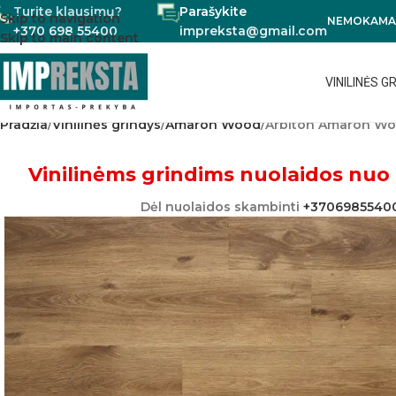
Turite klausimų?
Parašykite
Skip to navigation
NEMOKAMAS
+370 698 55400
impreksta@gmail.com
Skip to main content
VINILINĖS G
Pradžia
Vinilinės grindys
Amaron Wood
Arbiton Amaron Wo
Vinilinėms grindims nuolaidos nuo 
Dėl nuolaidos skambinti
+3706985540