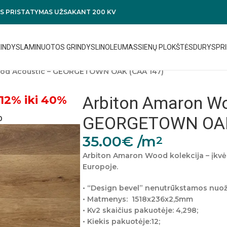
 PRISTATYMAS UŽSAKANT 200 KV
RINDYS
LAMINUOTOS GRINDYS
LINOLEUMAS
SIENŲ PLOKŠTĖS
DURYS
PRI
od Acoustic – GEORGETOWN OAK (CAA 147)
Arbiton Amaron W
12% iki 40%
GEORGETOWN OAK
0
35.00
€
/m
2
Arbiton Amaron Wood kolekcija – įkv
Europoje.
• “Design bevel” nenutrūkstamos nuožu
• Matmenys:
1518x236x2,5mm
• Kv2 skaičius pakuotėje: 4,298;
• Kiekis pakuotėje:12;