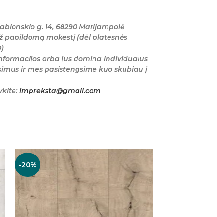
ablonskio g. 14, 68290 Marijampolė
ž papildomą mokestį (dėl platesnės
0)
nformacijos arba jus domina individualus
imus ir mes pasistengsime kuo skubiau į
ykite:
impreksta@gmail.com
-20%
-20%