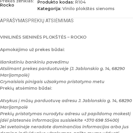
Prekės ženklas:
Produkto kodas:
R104
Rocko
Kategorija:
Vinilo plokštės sienoms
APRAŠYMAS
PREKIŲ ATSIĖMIMAS
VINILINĖS SIENINĖS PLOKŠTĖS – ROCKO
Apmokėjimo už prekes būdai:
Išankstiniu bankiniu pavedimu
Atsiimant prekes parduotuvėje (J. Jablonskio g. 14, 68290
Marijampolė)
Grynaisiais pinigais užsakymo pristatymo metu
Prekių atsėmimo būdai:
Atvykus į mūsų parduotuvę adresu J. Jablonskio g. 14, 68290
Marijampolė
Prekių pristatymas nurodytu adresu už papildomą mokestį
(dėl platesnės informacijos susisiekite +370 698 55400)
Jei svetainėje neradote dominančios informacijos arba jus