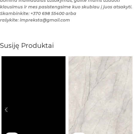
domina individualus užsakymas, galite mums užduoti
klausimus ir mes pasistengsime kuo skubiau į juos atsakyti.
Skambinkite: +370 698 55400 arba
rašykite: impreksta@gmail.com
Susiję Produktai