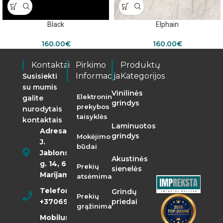
Black
Elphain
160.00
€
160.00
€
Kontaktai
Pirkimo
Produktų
Informacija
Kategorijos
Susisiekti
su mumis
Vinilinės
Elektroninės
galite
grindys
prekybos
nurodytais
taisyklės
kontaktais
Laminuotos
Adresas:
grindys
Mokėjimo
J.
būdai
Jablonskio
Akustinės
g. 14, 68290
Prekių
sienelės
Marijampolė
atsėmimas
Telefonas:
Grindų
Prekių
+37069855400
priedai
grąžinimas
Mobilusis: