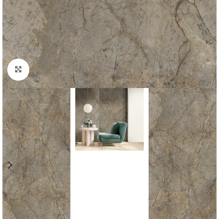
Padidinti nuotrauką