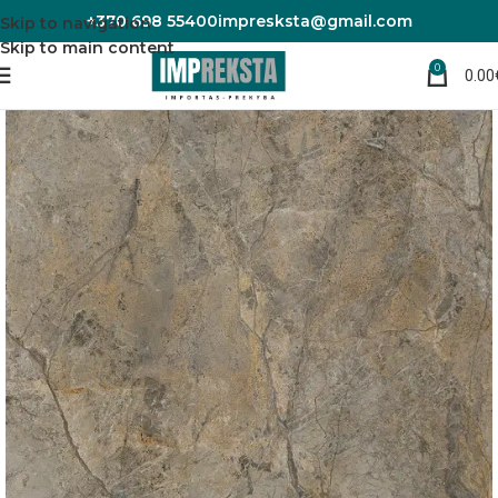
+370 698 55400
impresksta@gmail.com
Skip to navigation
Skip to main content
0
0.00
Pradžia
Sienų plokštės
Vinilo plokštės sienoms