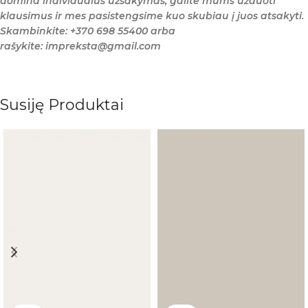
domina individualus užsakymas, galite mums užduoti
klausimus ir mes pasistengsime kuo skubiau į juos atsakyti.
Skambinkite: +370 698 55400 arba
rašykite: impreksta@gmail.com
Susiję Produktai