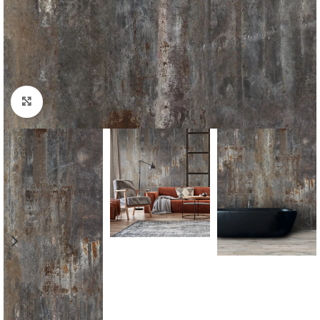
Padidinti nuotrauką