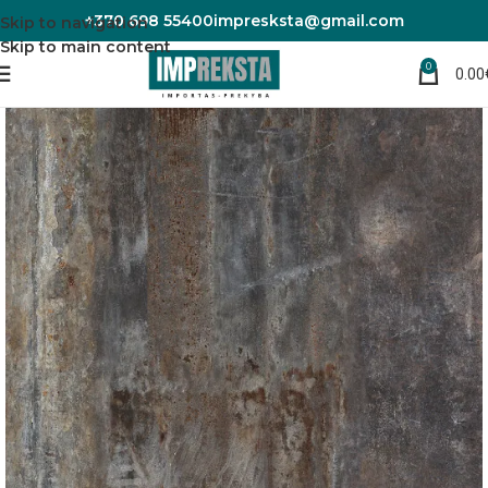
+370 698 55400
impresksta@gmail.com
Skip to navigation
Skip to main content
0
0.00
Pradžia
Sienų plokštės
Vinilo plokštės sienoms