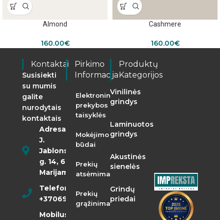
Almond
Cashmere
160.00
€
160.00
€
Kontaktai
Pirkimo
Produktų
Informacija
Kategorijos
Susisiekti
su mumis
Vinilinės
Elektroninės
galite
grindys
prekybos
nurodytais
taisyklės
kontaktais
Laminuotos
Adresas:
grindys
Mokėjimo
J.
būdai
Jablonskio
Akustinės
g. 14, 68290
Prekių
sienelės
Marijampolė
atsėmimas
Telefonas:
Grindų
Prekių
+37069855400
priedai
grąžinimas
Mobilusis: