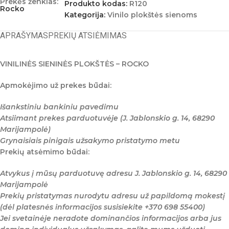
Prekės ženklas:
Produkto kodas:
R120
Rocko
Kategorija:
Vinilo plokštės sienoms
APRAŠYMAS
PREKIŲ ATSIĖMIMAS
VINILINĖS SIENINĖS PLOKŠTĖS – ROCKO
Apmokėjimo už prekes būdai:
Išankstiniu bankiniu pavedimu
Atsiimant prekes parduotuvėje (J. Jablonskio g. 14, 68290
Marijampolė)
Grynaisiais pinigais užsakymo pristatymo metu
Prekių atsėmimo būdai:
Atvykus į mūsų parduotuvę adresu J. Jablonskio g. 14, 68290
Marijampolė
Prekių pristatymas nurodytu adresu už papildomą mokestį
(dėl platesnės informacijos susisiekite +370 698 55400)
Jei svetainėje neradote dominančios informacijos arba jus