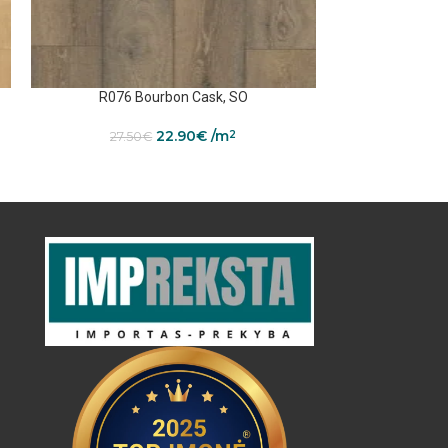
R076 Bourbon Cask, SO
R07
22.90
€
/m
2
27.50
€
27.50