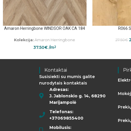
Amaron Herringbone WINDSOR OAK CA 184
R066 S
Kolekcija:
Amaron Herringbone
27.50
€
37.50
€
/m
2
Kontaktai
Pir
Susisiekti su mumis galite
Elekt
nurodytais kontaktais
Adresas:
Mokėj
J. Jablonskio g. 14, 68290
Marijampolė
Preki
Telefonas:
+37069855400
Preki
Mobilusis: