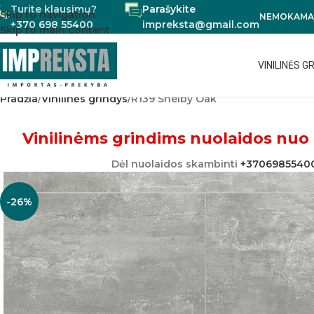
Turite klausimų?
Parašykite
Skip to navigation
NEMOKAMAS
+370 698 55400
impreksta@gmail.com
Skip to main content
VINILINĖS G
Pradžia
Vinilinės grindys
R139 Shelby Oak
Vinilinėms grindims nuolaidos nuo 
Dėl nuolaidos skambinti
+3706985540
-26%