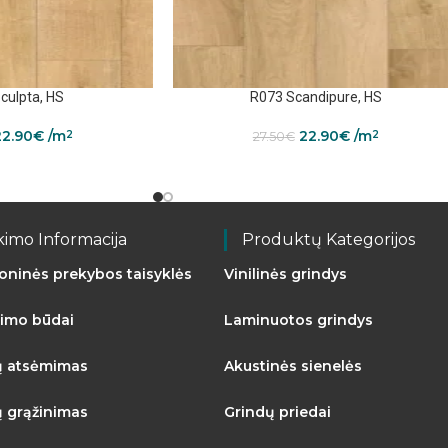
culpta, HS
R073 Scandipure, HS
22.90
€
/m
22.90
€
/m
2
2
27.50
€
kimo Informacija
Produktų Kategorijos
roninės prekybos taisyklės
Vinilinės grindys
imo būdai
Laminuotos grindys
ų atsėmimas
Akustinės sienelės
ų grąžinimas
Grindų priedai