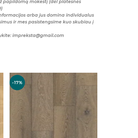
ž papildomą mokestį (dėl platesnės
0)
nformacijos arba jus domina individualus
imus ir mes pasistengsime kuo skubiau į
šykite: impreksta@gmail.com
-17%
-17%