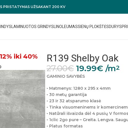
 PRISTATYMAS UŽSAKANT 200 KV
RINDYS
LAMINUOTOS GRINDYS
LINOLEUMAS
SIENŲ PLOKŠTĖS
DURYS
PRI
R139 Shelby Oak
12% iki 40%
27.00
€
19.99
€
/m
2
0
GAMINIO SAVYBĖS
• Matmenys: 1280 x 295 x 4mm
• 30 metų garantija
• 23 ir 32 atsparumo klasė
• Tinka visuomeninems ir komercine
• Natūrali išvaizda dėl 4 pusių V formos
• 1clic 2go pure – Greita. Lengva. Sau
• Platus formatas