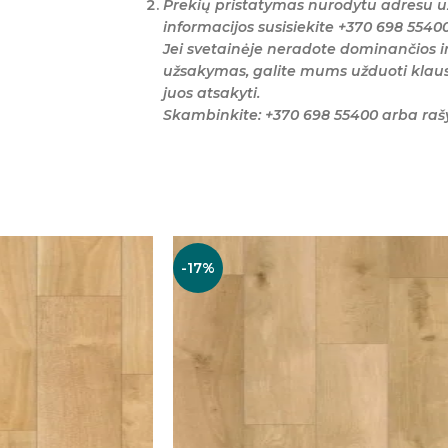
Prekių pristatymas nurodytu adresu u
informacijos susisiekite +370 698 5540
Jei svetainėje neradote dominančios i
užsakymas, galite mums užduoti klaus
juos atsakyti.
Skambinkite: +370 698 55400 arba ra
-17%