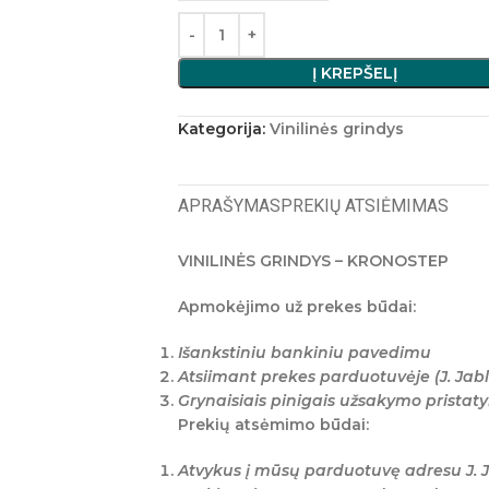
Į KREPŠELĮ
Kategorija:
Vinilinės grindys
APRAŠYMAS
PREKIŲ ATSIĖMIMAS
VINILINĖS GRINDYS – KRONOSTEP
Apmokėjimo už prekes būdai:
Išankstiniu bankiniu pavedimu
Atsiimant prekes parduotuvėje (J. Jabl
Grynaisiais pinigais užsakymo prista
Prekių atsėmimo būdai:
Atvykus į mūsų parduotuvę adresu J. J