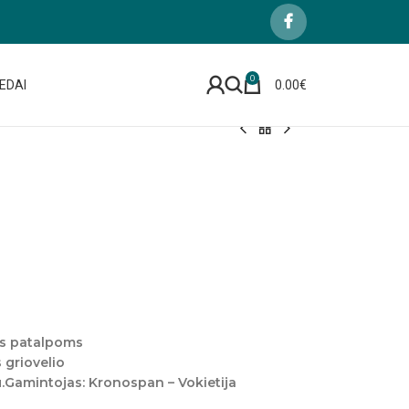
0
EDAI
0.00
€
ms patalpoms
 griovelio
gu.Gamintojas: Kronospan – Vokietija