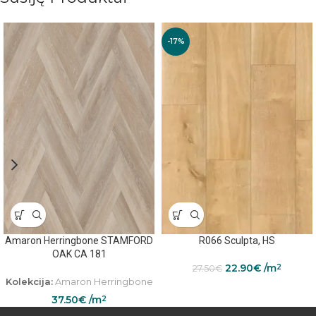
-17%
Amaron Herringbone STAMFORD
R066 Sculpta, HS
OAK CA 181
22.90
€
/m
2
27.50
€
Kolekcija:
Amaron Herringbone
37.50
€
/m
2