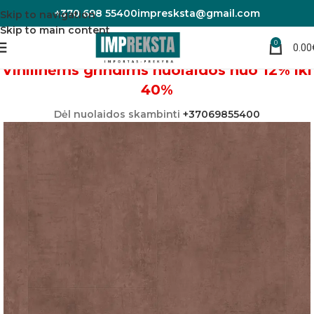
+370 698 55400
impresksta@gmail.com
Skip to navigation
Skip to main content
0
0.00
Pradžia
Vinilinės grindys
Vinilinėms grindims nuolaidos nuo 12% iki
40%
Dėl nuolaidos skambinti
+37069855400