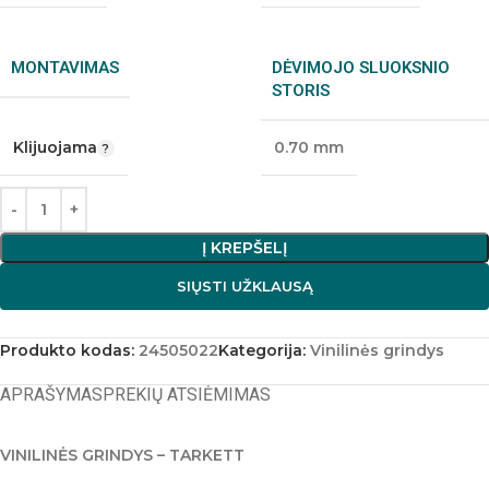
MONTAVIMAS
DĖVIMOJO SLUOKSNIO
STORIS
Klijuojama
0.70 mm
Į KREPŠELĮ
SIŲSTI UŽKLAUSĄ
Produkto kodas:
24505022
Kategorija:
Vinilinės grindys
APRAŠYMAS
PREKIŲ ATSIĖMIMAS
VINILINĖS GRINDYS – TARKETT