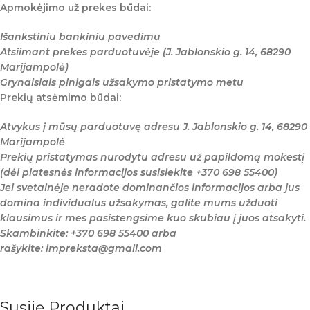
Apmokėjimo už prekes būdai:
Išankstiniu bankiniu pavedimu
Atsiimant prekes parduotuvėje (J. Jablonskio g. 14, 68290
Marijampolė)
Grynaisiais pinigais užsakymo pristatymo metu
Prekių atsėmimo būdai:
Atvykus į mūsų parduotuvę adresu J. Jablonskio g. 14, 68290
Marijampolė
Prekių pristatymas nurodytu adresu už papildomą mokestį
(dėl platesnės informacijos susisiekite +370 698 55400)
Jei svetainėje neradote dominančios informacijos arba jus
domina individualus užsakymas, galite mums užduoti
klausimus ir mes pasistengsime kuo skubiau į juos atsakyti.
Skambinkite: +370 698 55400 arba
rašykite: impreksta@gmail.com
Susiję Produktai