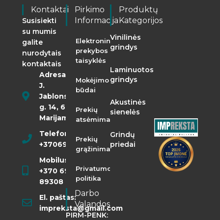
Kontaktai
Pirkimo
Produktų
Informacija
Kategorijos
Susisiekti
su mumis
Vinilinės
Elektroninės
galite
grindys
prekybos
nurodytais
taisyklės
kontaktais
Laminuotos
Adresas:
grindys
Mokėjimo
J.
būdai
Jablonskio
Akustinės
g. 14, 68290
Prekių
sienelės
Marijampolė
atsėmimas
Telefonas:
Grindų
Prekių
+37069855400
priedai
grąžinimas
Mobilusis:
Privatumo
+370 698
politika
89308
Darbo
El. paštas:
Valandos
impreksta@gmail.com
PIRM-PENK: