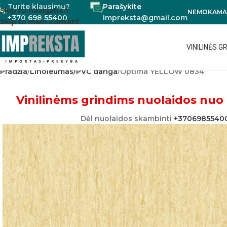
Turite klausimų?
Parašykite
Skip to navigation
NEMOKAMAS
+370 698 55400
impreksta@gmail.com
Skip to main content
VINILINĖS G
Pradžia
Linoleumas/PVC danga
Optima YELLOW 0834
Vinilinėms grindims nuolaidos nuo 
Dėl nuolaidos skambinti
+3706985540