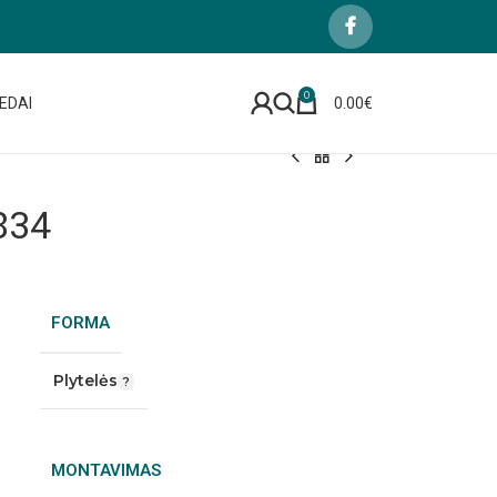
0
EDAI
0.00
€
834
FORMA
Plytelės
MONTAVIMAS