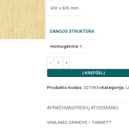
610 x 610 mm
DANGOS STRUKTŪRA
Homogeninė
Į KREPŠELĮ
Produkto kodas:
3217834
Kategorija:
L
APRAŠYMAS
PREKIŲ ATSIĖMIMAS
VINILINĖS GRINDYS – TARKETT