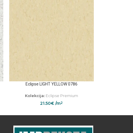
Eclipse LIGHT YELLOW 0786
Eclipse 
Kolekcija:
Eclipse Premium
Kolekcij
21.50
€
/m
2
2