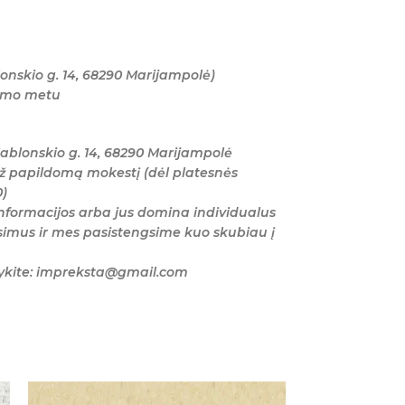
onskio g. 14, 68290 Marijampolė)
tymo metu
ablonskio g. 14, 68290 Marijampolė
ž papildomą mokestį (dėl platesnės
0)
nformacijos arba jus domina individualus
imus ir mes pasistengsime kuo skubiau į
šykite: impreksta@gmail.com