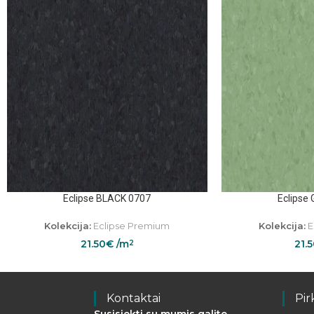
Eclipse BLACK 0707
Eclipse
Kolekcija:
Eclipse Premium
Kolekcija:
E
21.50
€
/m
21.
2
Kontaktai
Pir
Susisiekti su mumis galite