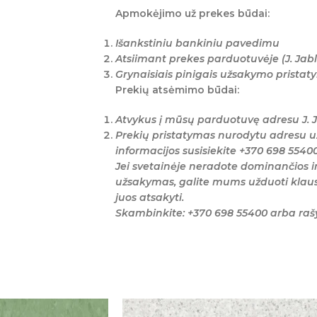
Apmokėjimo už prekes būdai:
Išankstiniu bankiniu pavedimu
Atsiimant prekes parduotuvėje (J. Jabl
Grynaisiais pinigais užsakymo prista
Prekių atsėmimo būdai:
Atvykus į mūsų parduotuvę adresu J. J
Prekių pristatymas nurodytu adresu u
informacijos susisiekite +370 698 5540
Jei svetainėje neradote dominančios i
užsakymas, galite mums užduoti klaus
juos atsakyti.
Skambinkite: +370 698 55400 arba ra