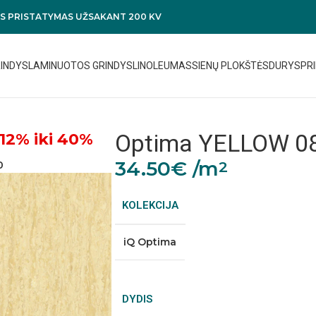
 PRISTATYMAS UŽSAKANT 200 KV
RINDYS
LAMINUOTOS GRINDYS
LINOLEUMAS
SIENŲ PLOKŠTĖS
DURYS
PRI
Optima YELLOW 0
12% iki 40%
34.50
€
/m
2
0
KOLEKCIJA
iQ Optima
DYDIS