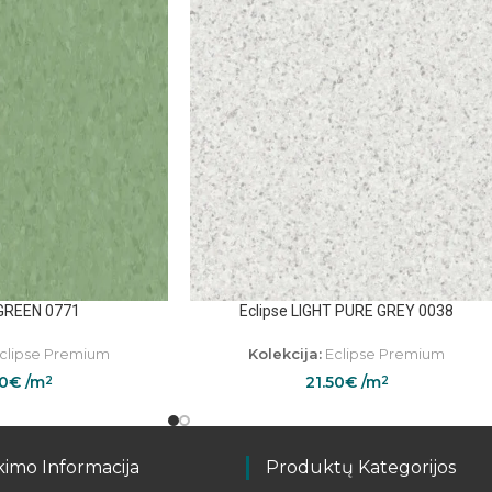
 GREEN 0771
Eclipse LIGHT PURE GREY 0038
clipse Premium
Kolekcija:
Eclipse Premium
50
€
/m
21.50
€
/m
2
2
kimo Informacija
Produktų Kategorijos