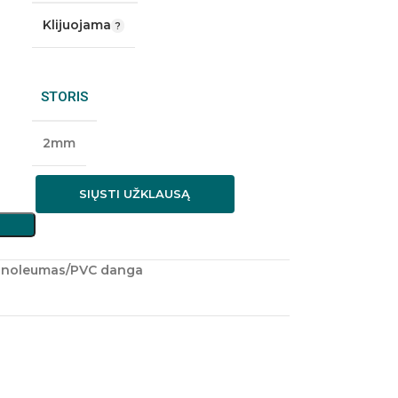
Klijuojama
STORIS
2mm
SIŲSTI UŽKLAUSĄ
inoleumas/PVC danga