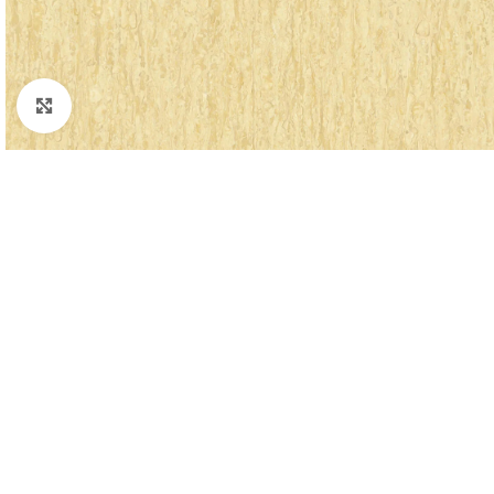
Padidinti nuotrauką