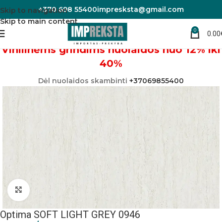
+370 698 55400
impresksta@gmail.com
Skip to navigation
Skip to main content
0
0.00
Pradžia
Linoleumas/PVC danga
Vinilinėms grindims nuolaidos nuo 12% iki
40%
Dėl nuolaidos skambinti
+37069855400
Padidinti nuotrauką
Optima SOFT LIGHT GREY 0946