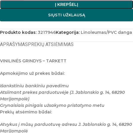
Į KREPŠELĮ
SIŲSTI UŽKLAUSĄ
Produkto kodas:
3217946
Kategorija:
Linoleumas/PVC danga
APRAŠYMAS
PREKIŲ ATSIĖMIMAS
VINILINĖS GRINDYS – TARKETT
Apmokėjimo už prekes būdai:
Išankstiniu bankiniu pavedimu
Atsiimant prekes parduotuvėje (J. Jablonskio g. 14, 68290
Marijampolė)
Grynaisiais pinigais užsakymo pristatymo metu
Prekių atsėmimo būdai:
Atvykus į mūsų parduotuvę adresu J. Jablonskio g. 14, 68290
Marijampolė