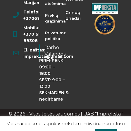
Marijampolė
atsėmimas
Telefonas:
Grindų
Prekių
+37069855400
priedai
grąžinimas
Mobilusis:
Privatumo
+370 698
politika
89308
Darbo
El. paštas:
Valandos
impreksta@gmail.com
PIRM-PENK:
09:00 –
18:00
ŠEŠT: 9:00 –
13:00
SEKMADIENIS:
nedirbame
© 2026 - Visos teisės saugomos | UAB "Impreksta"
Apie mus
Kontaktai
Privatumo politika
Mes naudojame slapukus siekdami individualizuoti Jūsų