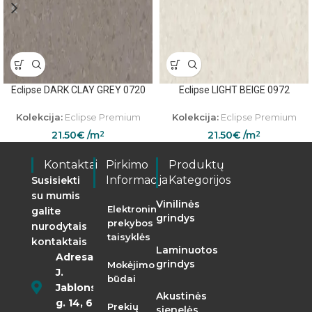
Eclipse DARK CLAY GREY 0720
Eclipse LIGHT BEIGE 0972
Kolekcija:
Eclipse Premium
Kolekcija:
Eclipse Premium
21.50
€
/m
21.50
€
/m
2
2
Kontaktai
Pirkimo
Produktų
Informacija
Kategorijos
Susisiekti
su mumis
Vinilinės
Elektroninės
galite
grindys
prekybos
nurodytais
taisyklės
kontaktais
Laminuotos
Adresas:
grindys
Mokėjimo
J.
būdai
Jablonskio
Akustinės
g. 14, 68290
Prekių
sienelės