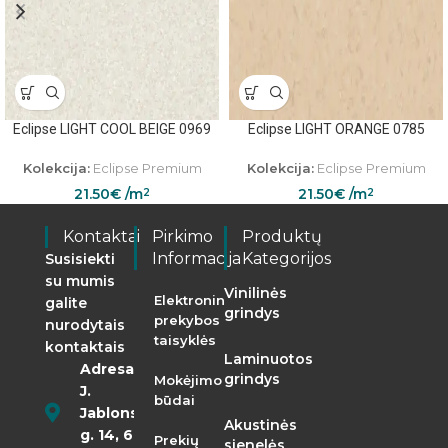
Eclipse LIGHT COOL BEIGE 0969
Eclipse LIGHT ORANGE 0785
Kolekcija:
Eclipse Premium
Kolekcija:
Eclipse Premium
21.50
€
/m
21.50
€
/m
2
2
Kontaktai
Pirkimo
Produktų
Informacija
Kategorijos
Susisiekti
su mumis
Vinilinės
Elektroninės
galite
grindys
prekybos
nurodytais
taisyklės
kontaktais
Laminuotos
Adresas:
grindys
Mokėjimo
J.
būdai
Jablonskio
Akustinės
g. 14, 68290
Prekių
sienelės