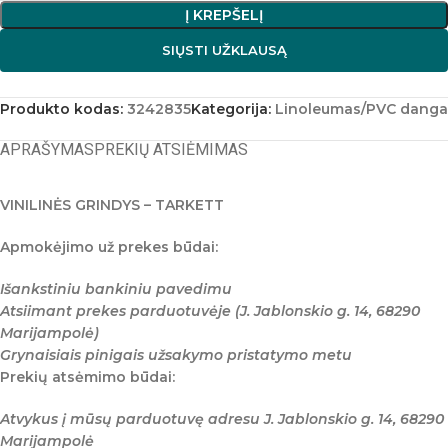
Į KREPŠELĮ
SIŲSTI UŽKLAUSĄ
Produkto kodas:
3242835
Kategorija:
Linoleumas/PVC danga
APRAŠYMAS
PREKIŲ ATSIĖMIMAS
VINILINĖS GRINDYS – TARKETT
Apmokėjimo už prekes būdai:
Išankstiniu bankiniu pavedimu
Atsiimant prekes parduotuvėje (J. Jablonskio g. 14, 68290
Marijampolė)
Grynaisiais pinigais užsakymo pristatymo metu
Prekių atsėmimo būdai:
Atvykus į mūsų parduotuvę adresu J. Jablonskio g. 14, 68290
Marijampolė