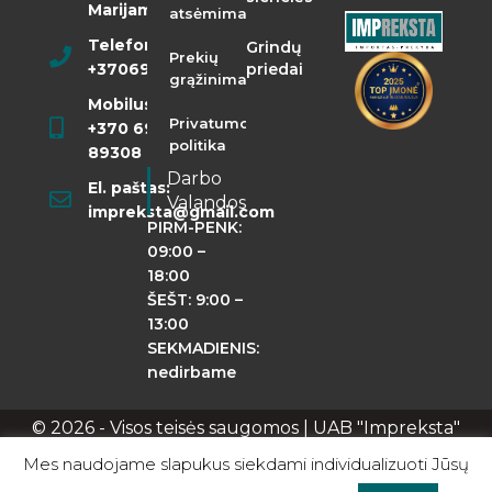
Marijampolė
atsėmimas
Telefonas:
Grindų
Prekių
+37069855400
priedai
grąžinimas
Mobilusis:
Privatumo
+370 698
politika
89308
Darbo
El. paštas:
Valandos
impreksta@gmail.com
PIRM-PENK:
09:00 –
18:00
ŠEŠT: 9:00 –
13:00
SEKMADIENIS:
nedirbame
© 2026 - Visos teisės saugomos | UAB "Impreksta"
Apie mus
Kontaktai
Privatumo politika
Mes naudojame slapukus siekdami individualizuoti Jūsų