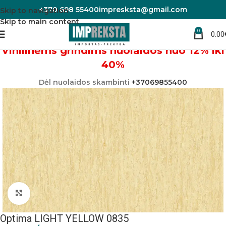
+370 698 55400
impresksta@gmail.com
Skip to navigation
Skip to main content
0
0.00
Pradžia
Linoleumas/PVC danga
Vinilinėms grindims nuolaidos nuo 12% iki
40%
Dėl nuolaidos skambinti
+37069855400
Padidinti nuotrauką
Optima LIGHT YELLOW 0835