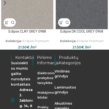
Eclipse CLAY GREY 0988
Eclipse DK COOL GREY 0968
Kolekcija:
Eclipse Premium
Kolekcija:
Eclipse Premium
21.50
€
/m
21.50
€
/m
2
2
Kontaktai
Pirkimo
Produktų
Informacija
Kategorijos
Susisiekti
su mumis
Vinilinės
Elektroninės
galite
grindys
prekybos
nurodytais
taisyklės
kontaktais
Laminuotos
Adresas:
grindys
Mokėjimo
J.
būdai
Jablonskio
Akustinės
g. 14, 68290
Prekių
sienelės