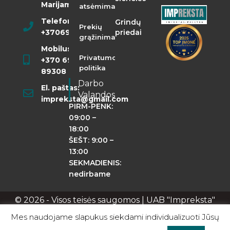
Marijampolė
atsėmimas
Telefonas:
Grindų
Prekių
+37069855400
priedai
grąžinimas
Mobilusis:
Privatumo
+370 698
politika
89308
Darbo
El. paštas:
Valandos
impreksta@gmail.com
PIRM-PENK:
09:00 –
18:00
ŠEŠT: 9:00 –
13:00
SEKMADIENIS:
nedirbame
© 2026 - Visos teisės saugomos | UAB "Impreksta"
Apie mus
Kontaktai
Privatumo politika
Mes naudojame slapukus siekdami individualizuoti Jūsų