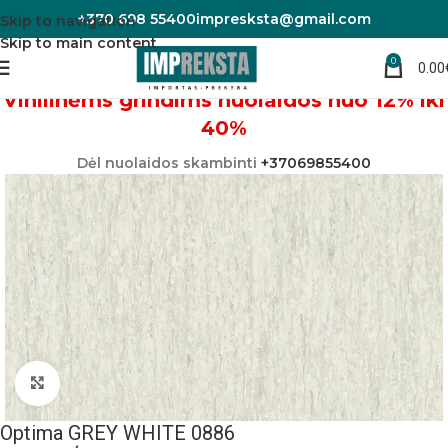
+370 698 55400
impresksta@gmail.com
Skip to navigation
Skip to main content
0
0.00
Pradžia
Linoleumas/PVC danga
Vinilinėms grindims nuolaidos nuo 12% iki
40%
Dėl nuolaidos skambinti
+37069855400
Padidinti nuotrauką
Optima GREY WHITE 0886