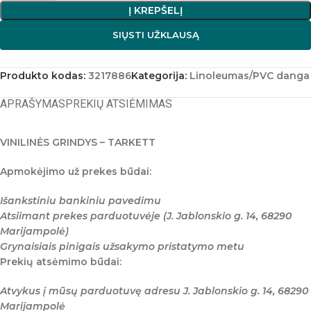
Į KREPŠELĮ
SIŲSTI UŽKLAUSĄ
Produkto kodas:
3217886
Kategorija:
Linoleumas/PVC danga
APRAŠYMAS
PREKIŲ ATSIĖMIMAS
VINILINĖS GRINDYS – TARKETT
Apmokėjimo už prekes būdai:
Išankstiniu bankiniu pavedimu
Atsiimant prekes parduotuvėje (J. Jablonskio g. 14, 68290
Marijampolė)
Grynaisiais pinigais užsakymo pristatymo metu
Prekių atsėmimo būdai:
Atvykus į mūsų parduotuvę adresu J. Jablonskio g. 14, 68290
Marijampolė