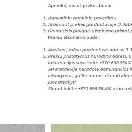
Apmokėjimo už prekes būdai:
Išankstiniu bankiniu pavedimu
Atsiimant prekes parduotuvėje (J. Jabl
Grynaisiais pinigais užsakymo prista
Prekių atsėmimo būdai:
Atvykus į mūsų parduotuvę adresu J. J
Prekių pristatymas nurodytu adresu u
informacijos susisiekite +370 698 5540
Jei svetainėje neradote dominančios i
užsakymas, galite mums užduoti klaus
juos atsakyti.
Skambinkite: +370 698 55400 arba ra