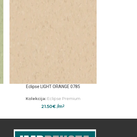
Eclipse LIGHT ORANGE 0785
Eclipse L
Kolekcija:
Eclipse Premium
Kolekcij
21.50
€
/m
2
2