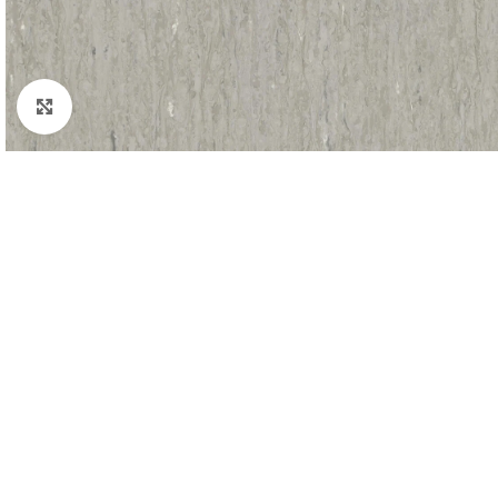
Padidinti nuotrauką