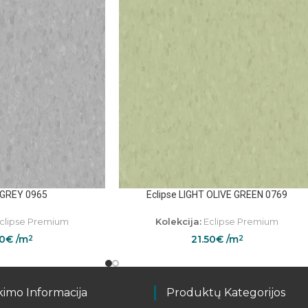
 GREY 0965
Eclipse LIGHT OLIVE GREEN 0769
clipse Premium
Kolekcija:
Eclipse Premium
50
€
/m
21.50
€
/m
2
2
kimo Informacija
Produktų Kategorijos