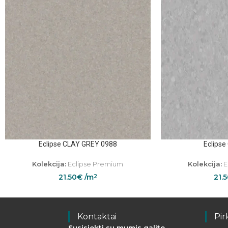
Eclipse CLAY GREY 0988
Eclipse
Kolekcija:
Eclipse Premium
Kolekcija:
E
21.50
€
/m
21.
2
Kontaktai
Pir
Susisiekti su mumis galite