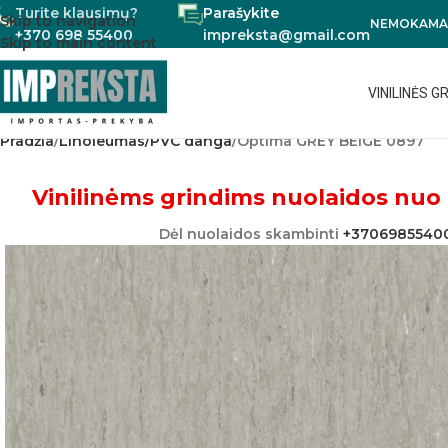
Turite klausimų?
Parašykite
Skip to navigation
NEMOKAMAS
+370 698 55400
impreksta@gmail.com
Skip to main content
VINILINĖS G
Pradžia
Linoleumas/PVC danga
Optima GREY BEIGE 0897
Vinilinėms grindims nuolaidos nuo 
Dėl nuolaidos skambinti
+3706985540