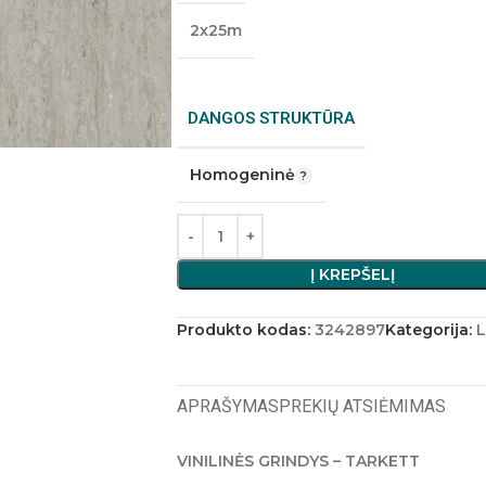
2x25m
DANGOS STRUKTŪRA
Homogeninė
Į KREPŠELĮ
Produkto kodas:
3242897
Kategorija:
L
APRAŠYMAS
PREKIŲ ATSIĖMIMAS
VINILINĖS GRINDYS – TARKETT