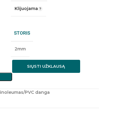
Klijuojama
STORIS
2mm
SIŲSTI UŽKLAUSĄ
inoleumas/PVC danga