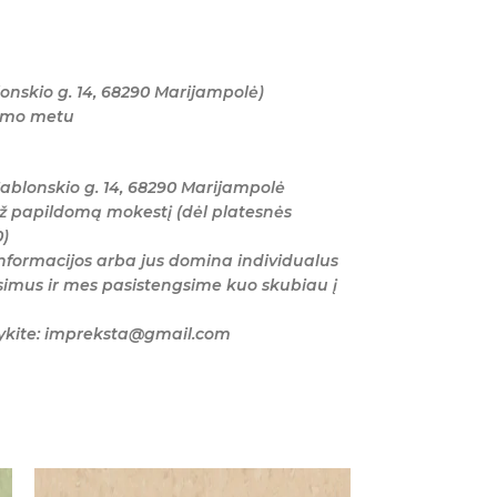
onskio g. 14, 68290 Marijampolė)
tymo metu
ablonskio g. 14, 68290 Marijampolė
ž papildomą mokestį (dėl platesnės
0)
nformacijos arba jus domina individualus
imus ir mes pasistengsime kuo skubiau į
šykite: impreksta@gmail.com