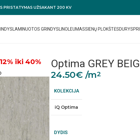
 PRISTATYMAS UŽSAKANT 200 KV
RINDYS
LAMINUOTOS GRINDYS
LINOLEUMAS
SIENŲ PLOKŠTĖS
DURYS
PRI
Optima GREY BEIG
12% iki 40%
24.50
€
/m
2
0
KOLEKCIJA
iQ Optima
DYDIS