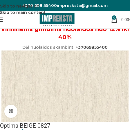
+370 698 55400
impresksta@gmail.com
Skip to navigation
Skip to main content
0
0.00
Pradžia
Linoleumas/PVC danga
Vinilinėms grindims nuolaidos nuo 12% iki
40%
Dėl nuolaidos skambinti
+37069855400
Padidinti nuotrauką
Optima BEIGE 0827