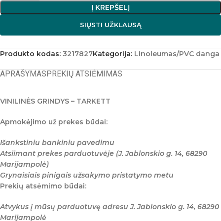
Į KREPŠELĮ
SIŲSTI UŽKLAUSĄ
Produkto kodas:
3217827
Kategorija:
Linoleumas/PVC danga
APRAŠYMAS
PREKIŲ ATSIĖMIMAS
VINILINĖS GRINDYS – TARKETT
Apmokėjimo už prekes būdai:
Išankstiniu bankiniu pavedimu
Atsiimant prekes parduotuvėje (J. Jablonskio g. 14, 68290
Marijampolė)
Grynaisiais pinigais užsakymo pristatymo metu
Prekių atsėmimo būdai:
Atvykus į mūsų parduotuvę adresu J. Jablonskio g. 14, 68290
Marijampolė