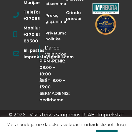
Marijampolė
atsėmimas
Telefonas:
Grindų
Prekių
+37069855400
priedai
grąžinimas
Mobilusis:
Privatumo
+370 698
politika
89308
Darbo
El. paštas:
Valandos
impreksta@gmail.com
PIRM-PENK:
09:00 –
18:00
ŠEŠT: 9:00 –
13:00
SEKMADIENIS:
nedirbame
© 2026 - Visos teisės saugomos | UAB "Impreksta"
Apie mus
Kontaktai
Privatumo politika
Mes naudojame slapukus siekdami individualizuoti Jūsų