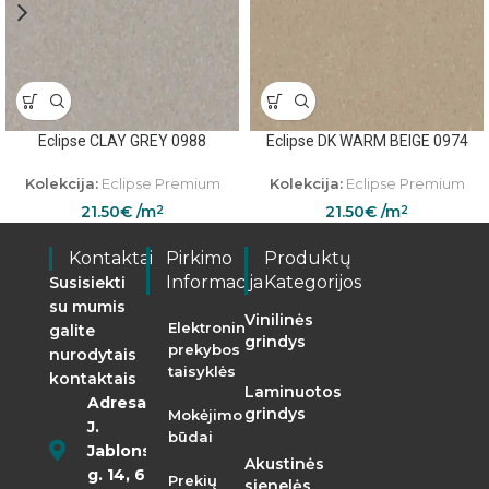
Eclipse CLAY GREY 0988
Eclipse DK WARM BEIGE 0974
Kolekcija:
Eclipse Premium
Kolekcija:
Eclipse Premium
21.50
€
/m
21.50
€
/m
2
2
Kontaktai
Pirkimo
Produktų
Informacija
Kategorijos
Susisiekti
su mumis
Vinilinės
Elektroninės
galite
grindys
prekybos
nurodytais
taisyklės
kontaktais
Laminuotos
Adresas:
grindys
Mokėjimo
J.
būdai
Jablonskio
Akustinės
g. 14, 68290
Prekių
sienelės