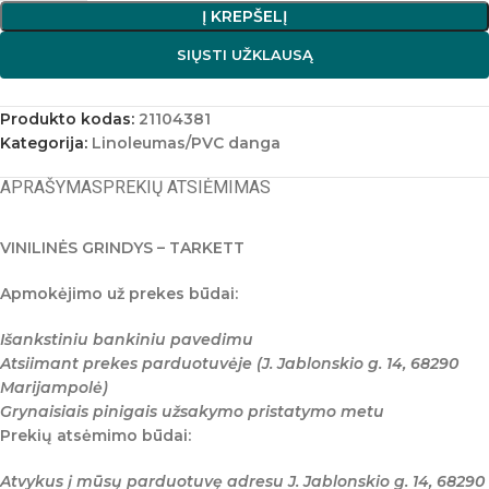
Į KREPŠELĮ
SIŲSTI UŽKLAUSĄ
Produkto kodas:
21104381
Kategorija:
Linoleumas/PVC danga
APRAŠYMAS
PREKIŲ ATSIĖMIMAS
VINILINĖS GRINDYS – TARKETT
Apmokėjimo už prekes būdai:
Išankstiniu bankiniu pavedimu
Atsiimant prekes parduotuvėje (J. Jablonskio g. 14, 68290
Marijampolė)
Grynaisiais pinigais užsakymo pristatymo metu
Prekių atsėmimo būdai:
Atvykus į mūsų parduotuvę adresu J. Jablonskio g. 14, 68290