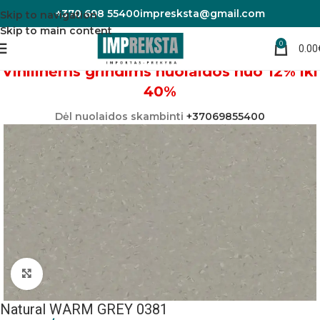
+370 698 55400
impresksta@gmail.com
Skip to navigation
Skip to main content
0
0.00
Pradžia
Linoleumas/PVC danga
Vinilinėms grindims nuolaidos nuo 12% iki
40%
Dėl nuolaidos skambinti
+37069855400
Padidinti nuotrauką
Natural WARM GREY 0381