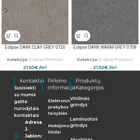
Eclipse DARK CLAY GREY 0720
Eclipse DARK WARM GREY 0708
Kolekcija:
Eclipse Premium
Kolekcija:
Eclipse Premium
21.50
€
/m
21.50
€
/m
2
2
Kontaktai
Pirkimo
Produktų
Informacija
Kategorijos
Susisiekti
su mumis
Vinilinės
Elektroninės
galite
grindys
prekybos
nurodytais
taisyklės
kontaktais
Laminuotos
Adresas:
grindys
Mokėjimo
J.
būdai
Jablonskio
Akustinės