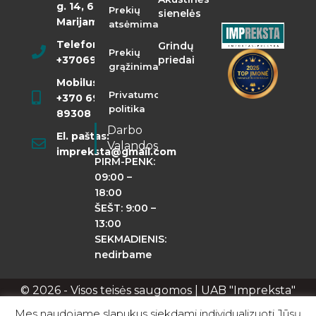
g. 14, 68290
Prekių
sienelės
Marijampolė
atsėmimas
Telefonas:
Grindų
Prekių
+37069855400
priedai
grąžinimas
Mobilusis:
Privatumo
+370 698
politika
89308
Darbo
El. paštas:
Valandos
impreksta@gmail.com
PIRM-PENK:
09:00 –
18:00
ŠEŠT: 9:00 –
13:00
SEKMADIENIS:
nedirbame
© 2026 - Visos teisės saugomos | UAB "Impreksta"
Apie mus
Kontaktai
Privatumo politika
Mes naudojame slapukus siekdami individualizuoti Jūsų