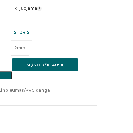
Klijuojama
STORIS
2mm
SIŲSTI UŽKLAUSĄ
Linoleumas/PVC danga