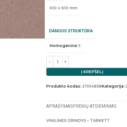
610 x 610 mm
DANGOS STRUKTŪRA
Homogeninė
Į KREPŠELĮ
Produkto kodas:
21104858
Kategorija:
APRAŠYMAS
PREKIŲ ATSIĖMIMAS
VINILINĖS GRINDYS – TARKETT