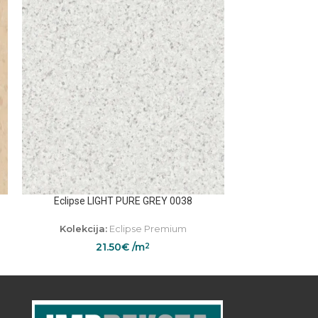
Eclipse LIGHT PURE GREY 0038
Fibra
Kolekcija:
Eclipse Premium
Kolekcij
21.50
€
/m
3
2