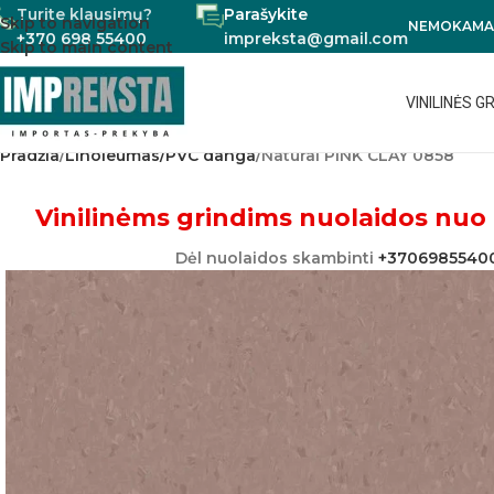
Turite klausimų?
Parašykite
Skip to navigation
NEMOKAMAS
+370 698 55400
impreksta@gmail.com
Skip to main content
VINILINĖS G
Pradžia
Linoleumas/PVC danga
Natural PINK CLAY 0858
Vinilinėms grindims nuolaidos nuo 
Dėl nuolaidos skambinti
+3706985540