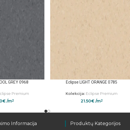
COOL GREY 0968
Eclipse LIGHT ORANGE 0785
clipse Premium
Kolekcija:
Eclipse Premium
50
€
/m
21.50
€
/m
2
2
kimo Informacija
Produktų Kategorijos