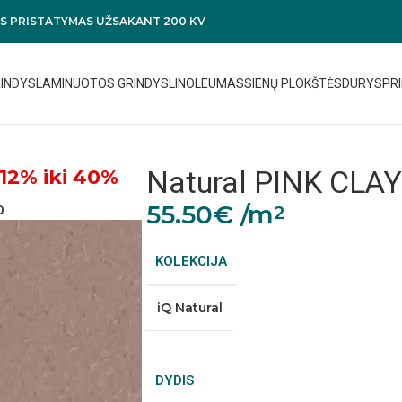
 PRISTATYMAS UŽSAKANT 200 KV
RINDYS
LAMINUOTOS GRINDYS
LINOLEUMAS
SIENŲ PLOKŠTĖS
DURYS
PRI
Natural PINK CLA
12% iki 40%
55.50
€
/m
2
0
KOLEKCIJA
iQ Natural
DYDIS