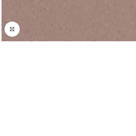
Padidinti nuotrauką