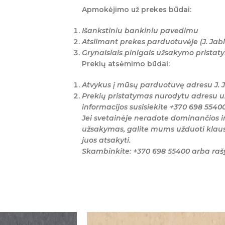
Apmokėjimo už prekes būdai:
Išankstiniu bankiniu pavedimu
Atsiimant prekes parduotuvėje (J. Jabl
Grynaisiais pinigais užsakymo prista
Prekių atsėmimo būdai:
Atvykus į mūsų parduotuvę adresu J. J
Prekių pristatymas nurodytu adresu u
informacijos susisiekite +370 698 5540
Jei svetainėje neradote dominančios i
užsakymas, galite mums užduoti klaus
juos atsakyti.
Skambinkite: +370 698 55400 arba ra