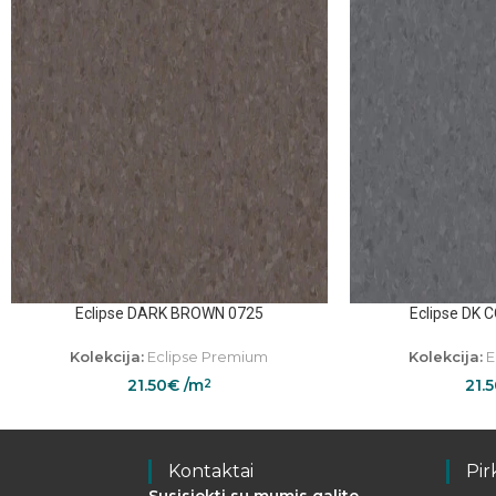
Eclipse DARK BROWN 0725
Eclipse DK 
Kolekcija:
Eclipse Premium
Kolekcija:
E
21.50
€
/m
21.
2
Kontaktai
Pir
Susisiekti su mumis galite