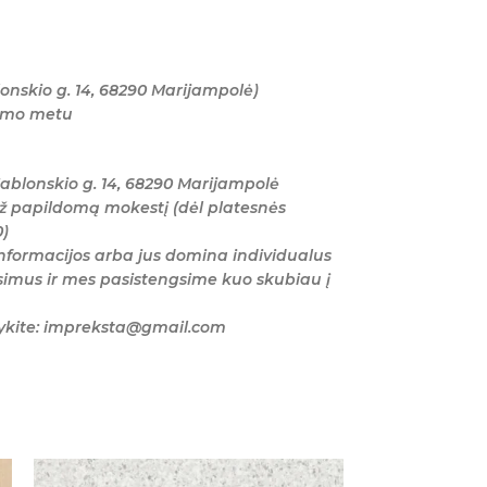
onskio g. 14, 68290 Marijampolė)
tymo metu
ablonskio g. 14, 68290 Marijampolė
ž papildomą mokestį (dėl platesnės
0)
nformacijos arba jus domina individualus
imus ir mes pasistengsime kuo skubiau į
šykite: impreksta@gmail.com