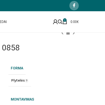
0
EDAI
0.00
€
Y 0858
FORMA
Plytelės
MONTAVIMAS