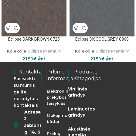
Eclipse DARK BROWN 0725
Eclipse DK COOL GREY 0968
Kolekcija:
Eclipse Premium
Kolekcija:
Eclipse Premium
21.50
€
/m
21.50
€
/m
2
2
Kontaktai
Pirkimo
Produktų
Informacija
Kategorijos
Susisiekti
su mumis
Vinilinės
Elektroninės
galite
grindys
prekybos
nurodytais
taisyklės
kontaktais
Laminuotos
Adresas:
grindys
Mokėjimo
J.
būdai
Jablonskio
Akustinės
g. 14, 68290
Prekių
sienelės