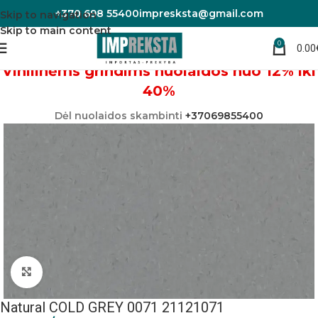
+370 698 55400
impresksta@gmail.com
Skip to navigation
Skip to main content
0
0.00
Pradžia
Linoleumas/PVC danga
Vinilinėms grindims nuolaidos nuo 12% iki
40%
Dėl nuolaidos skambinti
+37069855400
Padidinti nuotrauką
Natural COLD GREY 0071 21121071