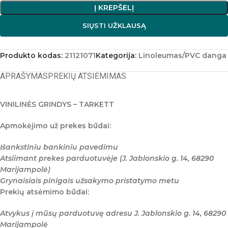
Į KREPŠELĮ
SIŲSTI UŽKLAUSĄ
Produkto kodas:
21121071
Kategorija:
Linoleumas/PVC danga
APRAŠYMAS
PREKIŲ ATSIĖMIMAS
VINILINĖS GRINDYS – TARKETT
Apmokėjimo už prekes būdai:
Išankstiniu bankiniu pavedimu
Atsiimant prekes parduotuvėje (J. Jablonskio g. 14, 68290
Marijampolė)
Grynaisiais pinigais užsakymo pristatymo metu
Prekių atsėmimo būdai:
Atvykus į mūsų parduotuvę adresu J. Jablonskio g. 14, 68290
Marijampolė