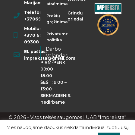
Marijampolė
atsėmimas
Telefonas:
Grindų
Prekių
+37069855400
priedai
grąžinimas
Mobilusis:
Privatumo
+370 698
politika
89308
Darbo
El. paštas:
Valandos
impreksta@gmail.com
PIRM-PENK:
09:00 –
18:00
ŠEŠT: 9:00 –
13:00
SEKMADIENIS:
nedirbame
© 2026 - Visos teisės saugomos | UAB "Impreksta"
Apie mus
Kontaktai
Privatumo politika
Mes naudojame slapukus siekdami individualizuoti Jūsų