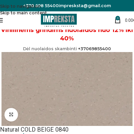
+370 698 55400
impresksta@gmail.com
Skip to navigation
Skip to main content
0
0.00
Pradžia
Linoleumas/PVC danga
Vinilinėms grindims nuolaidos nuo 12% iki
40%
Dėl nuolaidos skambinti
+37069855400
Padidinti nuotrauką
Natural COLD BEIGE 0840