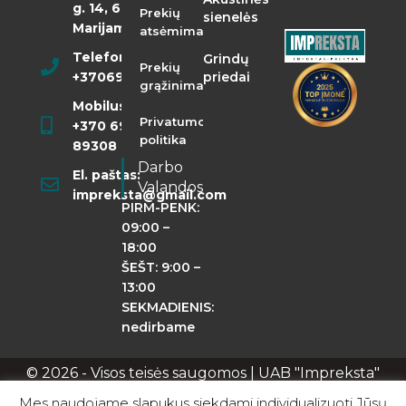
g. 14, 68290
Prekių
sienelės
Marijampolė
atsėmimas
Telefonas:
Grindų
Prekių
+37069855400
priedai
grąžinimas
Mobilusis:
Privatumo
+370 698
politika
89308
Darbo
El. paštas:
Valandos
impreksta@gmail.com
PIRM-PENK:
09:00 –
18:00
ŠEŠT: 9:00 –
13:00
SEKMADIENIS:
nedirbame
© 2026 - Visos teisės saugomos | UAB "Impreksta"
Apie mus
Kontaktai
Privatumo politika
Mes naudojame slapukus siekdami individualizuoti Jūsų