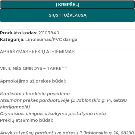
Į KREPŠELĮ
SIŲSTI UŽKLAUSĄ
Produkto kodas:
21103840
Kategorija:
Linoleumas/PVC danga
APRAŠYMAS
PREKIŲ ATSIĖMIMAS
VINILINĖS GRINDYS – TARKETT
Apmokėjimo už prekes būdai:
Išankstiniu bankiniu pavedimu
Atsiimant prekes parduotuvėje (J. Jablonskio g. 14, 68290
Marijampolė)
Grynaisiais pinigais užsakymo pristatymo metu
Prekių atsėmimo būdai:
Atvykus į mūsų parduotuvę adresu J. Jablonskio g. 14, 68290