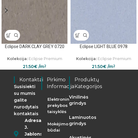
Eclipse DARK CLAY GREY 0720
Eclipse LIGHT BLUE 0978
Kolekcija:
Eclipse Premium
Kolekcija:
Eclipse Premium
21.50
€
/m
21.50
€
/m
2
2
Kontaktai
Pirkimo
Produktų
Informacija
Kategorijos
Susisiekti
su mumis
Vinilinės
Elektroninės
galite
grindys
prekybos
nurodytais
taisyklės
kontaktais
Laminuotos
Adresas:
grindys
Mokėjimo
J.
būdai
Jablonskio
Akustinės