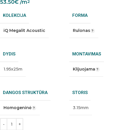
53.50
€
/m
2
KOLEKCIJA
FORMA
iQ Megalit Acoustic
Rulonas
DYDIS
MONTAVIMAS
1.95x25m
Klijuojama
DANGOS STRUKTŪRA
STORIS
Homogeninė
3.15mm