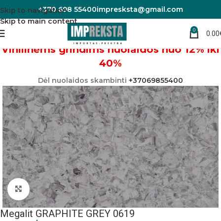
+370 698 55400
impresksta@gmail.com
Skip to navigation
Skip to main content
0
0.00
Pradžia
Linoleumas/PVC danga
Vinilinėms grindims nuolaidos nuo 12% iki
40%
Dėl nuolaidos skambinti
+37069855400
Padidinti nuotrauką
Megalit GRAPHITE GREY 0619