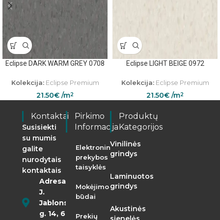
Eclipse DARK WARM GREY 0708
Eclipse LIGHT BEIGE 0972
Kolekcija:
Eclipse Premium
Kolekcija:
Eclipse Premium
21.50
€
/m
21.50
€
/m
2
2
Kontaktai
Pirkimo
Produktų
Informacija
Kategorijos
Susisiekti
su mumis
Vinilinės
Elektroninės
galite
grindys
prekybos
nurodytais
taisyklės
kontaktais
Laminuotos
Adresas:
grindys
Mokėjimo
J.
būdai
Jablonskio
Akustinės
g. 14, 68290
Prekių
sienelės