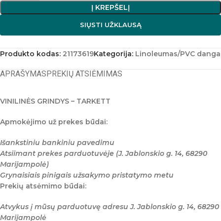
Į KREPŠELĮ
SIŲSTI UŽKLAUSĄ
Produkto kodas:
21173619
Kategorija:
Linoleumas/PVC danga
APRAŠYMAS
PREKIŲ ATSIĖMIMAS
VINILINĖS GRINDYS – TARKETT
Apmokėjimo už prekes būdai:
Išankstiniu bankiniu pavedimu
Atsiimant prekes parduotuvėje (J. Jablonskio g. 14, 68290
Marijampolė)
Grynaisiais pinigais užsakymo pristatymo metu
Prekių atsėmimo būdai:
Atvykus į mūsų parduotuvę adresu J. Jablonskio g. 14, 68290
Marijampolė