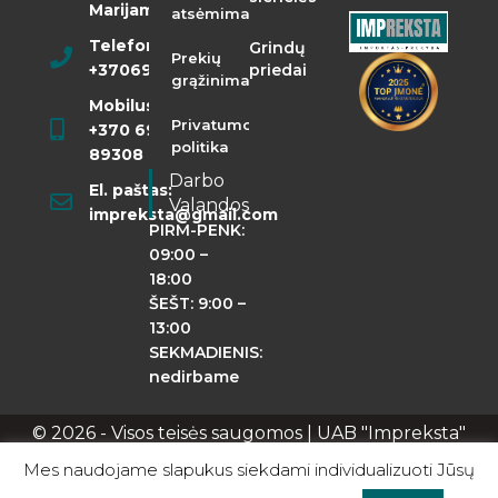
Marijampolė
atsėmimas
Telefonas:
Grindų
Prekių
+37069855400
priedai
grąžinimas
Mobilusis:
Privatumo
+370 698
politika
89308
Darbo
El. paštas:
Valandos
impreksta@gmail.com
PIRM-PENK:
09:00 –
18:00
ŠEŠT: 9:00 –
13:00
SEKMADIENIS:
nedirbame
© 2026 - Visos teisės saugomos | UAB "Impreksta"
Apie mus
Kontaktai
Privatumo politika
Mes naudojame slapukus siekdami individualizuoti Jūsų