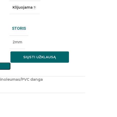
Klijuojama
STORIS
2mm
SIŲSTI UŽKLAUSĄ
inoleumas/PVC danga