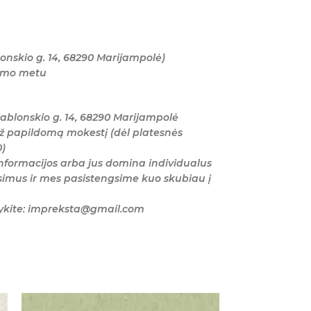
onskio g. 14, 68290 Marijampolė)
tymo metu
ablonskio g. 14, 68290 Marijampolė
ž papildomą mokestį (dėl platesnės
0)
nformacijos arba jus domina individualus
imus ir mes pasistengsime kuo skubiau į
šykite: impreksta@gmail.com