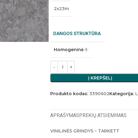
2x23m
DANGOS STRUKTŪRA
Homogeninė
Į KREPŠELĮ
Produkto kodas:
3390602
Kategorija:
L
APRAŠYMAS
PREKIŲ ATSIĖMIMAS
VINILINĖS GRINDYS – TARKETT