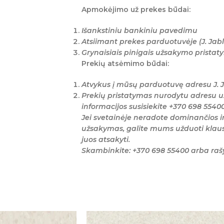
Apmokėjimo už prekes būdai:
Išankstiniu bankiniu pavedimu
Atsiimant prekes parduotuvėje (J. Jabl
Grynaisiais pinigais užsakymo prista
Prekių atsėmimo būdai:
Atvykus į mūsų parduotuvę adresu J. J
Prekių pristatymas nurodytu adresu u
informacijos susisiekite +370 698 5540
Jei svetainėje neradote dominančios i
užsakymas, galite mums užduoti klaus
juos atsakyti.
Skambinkite: +370 698 55400 arba ra