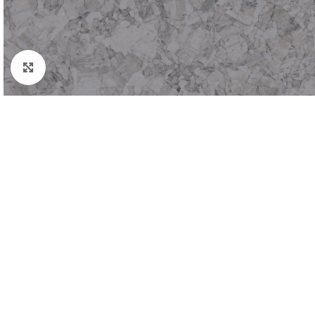
Padidinti nuotrauką