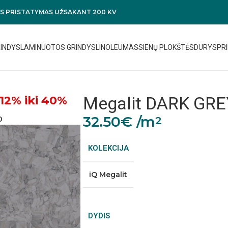
 PRISTATYMAS UŽSAKANT 200 KV
RINDYS
LAMINUOTOS GRINDYS
LINOLEUMAS
SIENŲ PLOKŠTĖS
DURYS
PRI
Megalit DARK GRE
12% iki 40%
32.50
€
/m
2
0
KOLEKCIJA
iQ Megalit
DYDIS