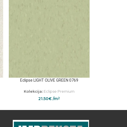
Eclipse LIGHT OLIVE GREEN 0769
Eclipse L
Kolekcija:
Eclipse Premium
Kolekcij
21.50
€
/m
2
2