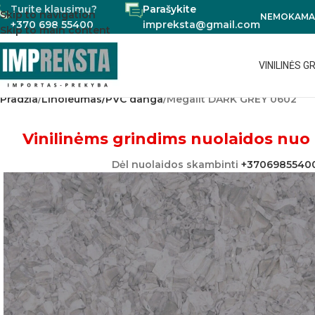
Turite klausimų?
Parašykite
Skip to navigation
NEMOKAMAS
+370 698 55400
impreksta@gmail.com
Skip to main content
VINILINĖS G
Pradžia
Linoleumas/PVC danga
Megalit DARK GREY 0602
Vinilinėms grindims nuolaidos nuo 
Dėl nuolaidos skambinti
+3706985540