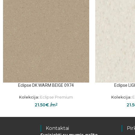
Eclipse DK WARM BEIGE 0974
Eclipse LI
Kolekcija:
Eclipse Premium
Kolekcija:
E
21.50
€
/m
21.
2
Kontaktai
Pir
Susisiekti su mumis galite