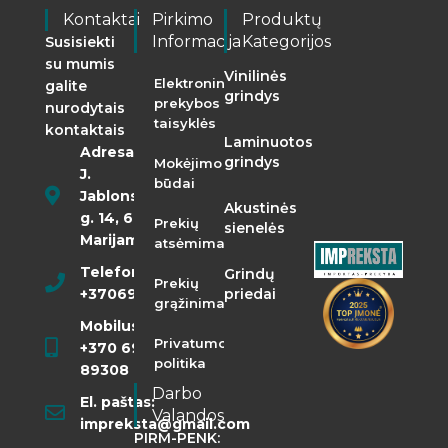
Kontaktai
Pirkimo
Produktų
Informacija
Kategorijos
Susisiekti
su mumis
Vinilinės
Elektroninės
galite
grindys
prekybos
nurodytais
taisyklės
kontaktais
Laminuotos
Adresas:
grindys
Mokėjimo
J.
būdai
Jablonskio
Akustinės
g. 14, 68290
Prekių
sienelės
Marijampolė
atsėmimas
Telefonas:
Grindų
Prekių
+37069855400
priedai
grąžinimas
Mobilusis:
Privatumo
+370 698
politika
89308
Darbo
El. paštas:
Valandos
impreksta@gmail.com
PIRM-PENK: