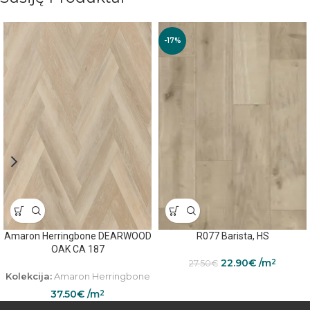
-17%
Amaron Herringbone DEARWOOD
R077 Barista, HS
OAK CA 187
22.90
€
/m
2
27.50
€
Kolekcija:
Amaron Herringbone
37.50
€
/m
2