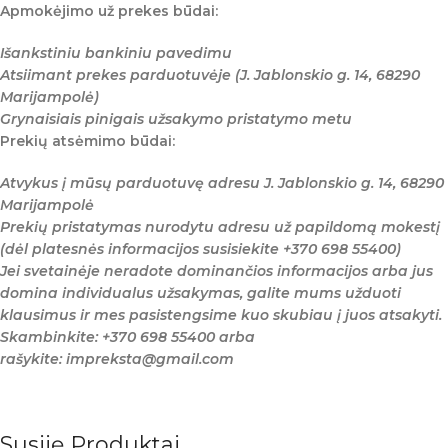
Apmokėjimo už prekes būdai:
Išankstiniu bankiniu pavedimu
Atsiimant prekes parduotuvėje (J. Jablonskio g. 14, 68290
Marijampolė)
Grynaisiais pinigais užsakymo pristatymo metu
Prekių atsėmimo būdai:
Atvykus į mūsų parduotuvę adresu J. Jablonskio g. 14, 68290
Marijampolė
Prekių pristatymas nurodytu adresu už papildomą mokestį
(dėl platesnės informacijos susisiekite +370 698 55400)
Jei svetainėje neradote dominančios informacijos arba jus
domina individualus užsakymas, galite mums užduoti
klausimus ir mes pasistengsime kuo skubiau į juos atsakyti.
Skambinkite: +370 698 55400 arba
rašykite: impreksta@gmail.com
Susiję Produktai