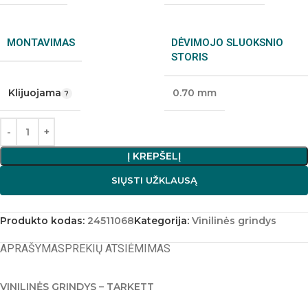
MONTAVIMAS
DĖVIMOJO SLUOKSNIO
STORIS
Klijuojama
0.70 mm
Į KREPŠELĮ
SIŲSTI UŽKLAUSĄ
Produkto kodas:
24511068
Kategorija:
Vinilinės grindys
APRAŠYMAS
PREKIŲ ATSIĖMIMAS
VINILINĖS GRINDYS – TARKETT