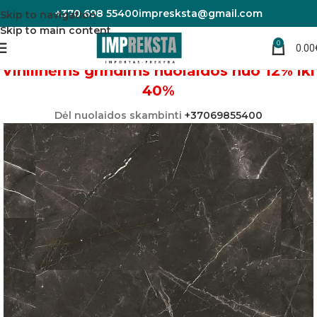
+370 698 55400
impresksta@gmail.com
Skip to navigation
Skip to main content
0
0.00
Pradžia
Vinilinės grindys
Vinilinėms grindims nuolaidos nuo 12% iki
40%
Dėl nuolaidos skambinti
+37069855400