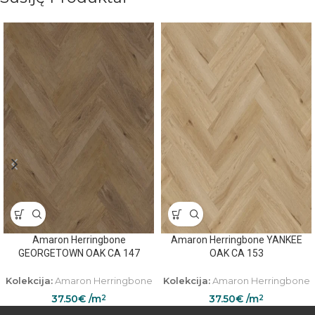
Amaron Herringbone
Amaron Herringbone YANKEE
GEORGETOWN OAK CA 147
OAK CA 153
Kolekcija:
Amaron Herringbone
Kolekcija:
Amaron Herringbone
37.50
€
/m
37.50
€
/m
2
2