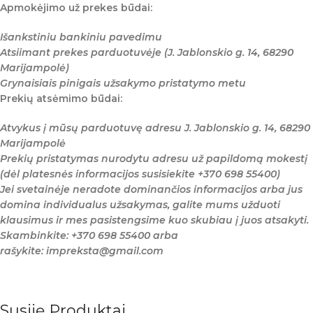
Apmokėjimo už prekes būdai:
Išankstiniu bankiniu pavedimu
Atsiimant prekes parduotuvėje (J. Jablonskio g. 14, 68290
Marijampolė)
Grynaisiais pinigais užsakymo pristatymo metu
Prekių atsėmimo būdai:
Atvykus į mūsų parduotuvę adresu J. Jablonskio g. 14, 68290
Marijampolė
Prekių pristatymas nurodytu adresu už papildomą mokestį
(dėl platesnės informacijos susisiekite +370 698 55400)
Jei svetainėje neradote dominančios informacijos arba jus
domina individualus užsakymas, galite mums užduoti
klausimus ir mes pasistengsime kuo skubiau į juos atsakyti.
Skambinkite: +370 698 55400 arba
rašykite: impreksta@gmail.com
Susiję Produktai