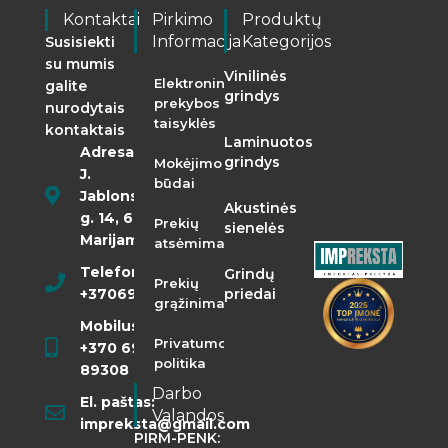
Kontaktai
Pirkimo
Produktų
Informacija
Kategorijos
Susisiekti
su mumis
Vinilinės
Elektroninės
galite
grindys
prekybos
nurodytais
taisyklės
kontaktais
Laminuotos
Adresas:
grindys
Mokėjimo
J.
būdai
Jablonskio
Akustinės
g. 14, 68290
Prekių
sienelės
Marijampolė
atsėmimas
Telefonas:
Grindų
Prekių
+37069855400
priedai
grąžinimas
Mobilusis:
Privatumo
+370 698
politika
89308
Darbo
El. paštas:
Valandos
impreksta@gmail.com
PIRM-PENK: