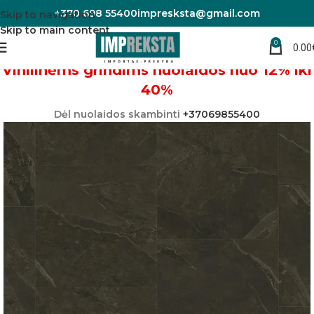
+370 698 55400
impresksta@gmail.com
Skip to navigation
Skip to main content
0
0.00
Pradžia
Vinilinės grindys
Vinilinėms grindims nuolaidos nuo 12% iki
40%
Dėl nuolaidos skambinti
+37069855400