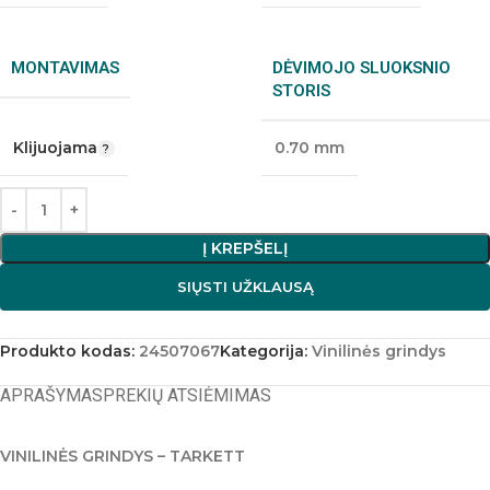
MONTAVIMAS
DĖVIMOJO SLUOKSNIO
STORIS
Klijuojama
0.70 mm
Į KREPŠELĮ
SIŲSTI UŽKLAUSĄ
Produkto kodas:
24507067
Kategorija:
Vinilinės grindys
APRAŠYMAS
PREKIŲ ATSIĖMIMAS
VINILINĖS GRINDYS – TARKETT