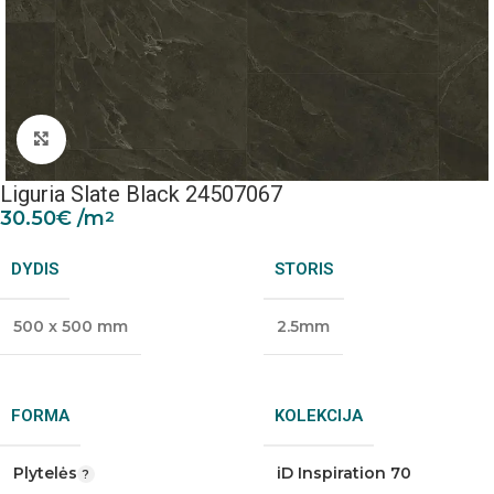
Padidinti nuotrauką
Liguria Slate Black 24507067
30.50
€
/m
2
DYDIS
STORIS
500 x 500 mm
2.5mm
FORMA
KOLEKCIJA
Plytelės
iD Inspiration 70