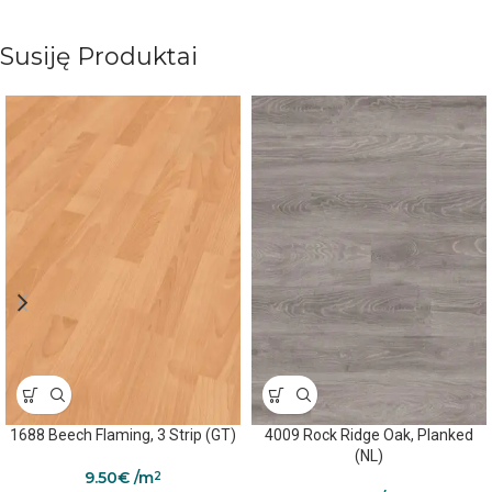
Susiję Produktai
1688 Beech Flaming, 3 Strip (GT)
4009 Rock Ridge Oak, Planked
(NL)
9.50
€
/m
2