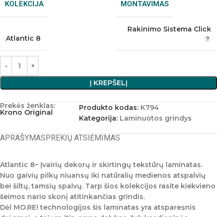
KOLEKCIJA
MONTAVIMAS
Rakinimo Sistema Click
Atlantic 8
Į KREPŠELĮ
Prekės ženklas:
Produkto kodas:
K794
Krono Original
Kategorija:
Laminuotos grindys
APRAŠYMAS
PREKIŲ ATSIĖMIMAS
Atlantic 8
– Įvairių dekorų ir skirtingų tekstūrų laminatas.
Nuo gaivių pilkų niuansų iki natūralių medienos atspalvių
bei šiltų, tamsių spalvų. Tarp šios kolekcijos rasite kiekvieno
šeimos nario skonį atitinkančias grindis.
Dėl MO.RE! technologijos šis laminatas yra atsparesnis