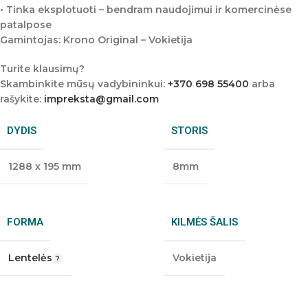
• Tinka eksplotuoti – bendram naudojimui ir komercinėse
patalpose
Gamintojas: Krono Original – Vokietija
Turite klausimų?
Skambinkite mūsų vadybininkui:
+370 698 55400
arba
rašykite:
impreksta@gmail.com
DYDIS
STORIS
1288 x 195 mm
8mm
FORMA
KILMĖS ŠALIS
Lentelės
Vokietija