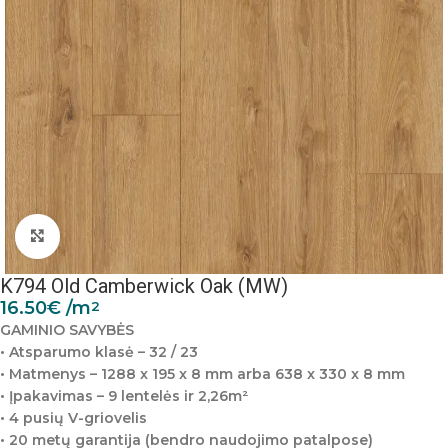
Padidinti nuotrauką
K794 Old Camberwick Oak (MW)
16.50
€
/m
2
GAMINIO SAVYBĖS
• Atsparumo klasė – 32 / 23
• Matmenys – 1288 x 195 x 8 mm arba 638 x 330 x 8 mm
• Įpakavimas – 9 lentelės ir 2,26m²
• 4 pusių V-griovelis
• 20 metų garantija (bendro naudojimo patalpose)