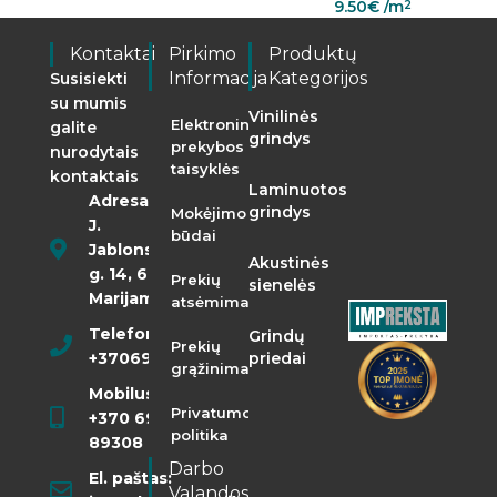
9.50
€
/m
2
Kontaktai
Pirkimo
Produktų
Informacija
Kategorijos
Susisiekti
su mumis
Vinilinės
Elektroninės
galite
grindys
prekybos
nurodytais
taisyklės
kontaktais
Laminuotos
Adresas:
grindys
Mokėjimo
J.
būdai
Jablonskio
Akustinės
g. 14, 68290
Prekių
sienelės
Marijampolė
atsėmimas
Telefonas:
Grindų
Prekių
+37069855400
priedai
grąžinimas
Mobilusis:
Privatumo
+370 698
politika
89308
Darbo
El. paštas:
Valandos