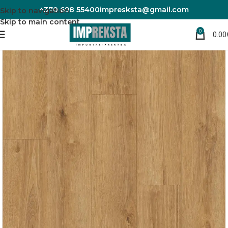
+370 698 55400
impresksta@gmail.com
Skip to navigation
Skip to main content
0
0.00
Pradžia
Laminuotos grindys