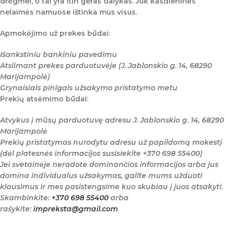
drėgmei, o tai yra itin geras dalykas. Juk kasdieninės
nelaimės namuose ištinka mus visus.
Apmokėjimo už prekes būdai:
Išankstiniu bankiniu pavedimu
Atsiimant prekes parduotuvėje (J. Jablonskio g. 14, 68290
Marijampolė)
Grynaisiais pinigais užsakymo pristatymo metu
Prekių atsėmimo būdai:
Atvykus į mūsų parduotuvę adresu J. Jablonskio g. 14, 68290
Marijampolė
Prekių pristatymas nurodytu adresu už papildomą mokestį
(dėl platesnės informacijos susisiekite +370 698 55400)
Jei svetainėje neradote dominančios informacijos arba jus
domina individualus užsakymas, galite mums užduoti
klausimus ir mes pasistengsime kuo skubiau į juos atsakyti.
Skambinkite:
+370 698 55400
arba
rašykite:
impreksta@gmail.com