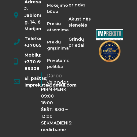
Adresas:
grindys
Mokėjimo
J.
būdai
Jablonskio
Akustinės
g. 14, 68290
Prekių
sienelės
Marijampolė
atsėmimas
Telefonas:
Grindų
Prekių
+37069855400
priedai
grąžinimas
Mobilusis:
Privatumo
+370 698
politika
89308
Darbo
El. paštas:
Valandos
impreksta@gmail.com
PIRM-PENK:
09:00 –
18:00
ŠEŠT: 9:00 –
13:00
SEKMADIENIS:
nedirbame