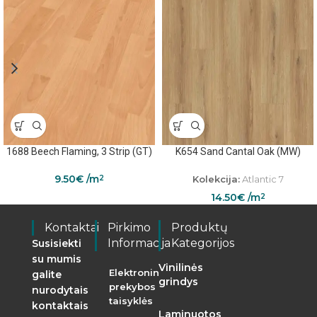
1688 Beech Flaming, 3 Strip (GT)
K654 Sand Cantal Oak (MW)
9.50
€
/m
Kolekcija:
Atlantic 7
2
14.50
€
/m
2
Kontaktai
Pirkimo
Produktų
Informacija
Kategorijos
Susisiekti
su mumis
Vinilinės
Elektroninės
galite
grindys
prekybos
nurodytais
taisyklės
kontaktais
Laminuotos