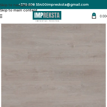
+370 698 55400
impresksta@gmail.com
Skip to navigation
Skip to main content
0
0.00
Pradžia
Laminuotos grindys