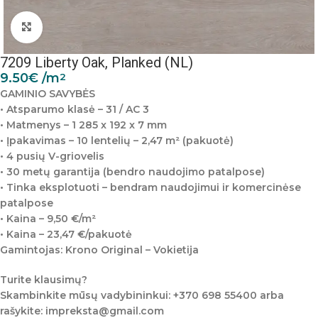
Padidinti nuotrauką
7209 Liberty Oak, Planked (NL)
9.50
€
/m
2
GAMINIO SAVYBĖS
• Atsparumo klasė – 31 / AC 3
• Matmenys – 1 285 x 192 x 7 mm
• Įpakavimas – 10 lentelių – 2,47 m² (pakuotė)
• 4 pusių V-griovelis
• 30 metų garantija (bendro naudojimo patalpose)
• Tinka eksplotuoti – bendram naudojimui ir komercinėse
patalpose
• Kaina – 9,50 €/m²
• Kaina – 23,47 €/pakuotė
Gamintojas: Krono Original – Vokietija
Turite klausimų?
Skambinkite mūsų vadybininkui: +370 698 55400 arba
rašykite: impreksta@gmail.com