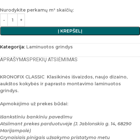
Nurodykite perkamų m² skaičių:
Į KREPŠELĮ
Kategorija:
Laminuotos grindys
APRAŠYMAS
PREKIŲ ATSIĖMIMAS
KRONOFIX CLASSIC
Klasikinės išvaizdos, naujo dizaino,
aukštos kokybės ir paprasto montavimo laminuotos
grindys.
Apmokėjimo už prekes būdai:
Išankstiniu bankiniu pavedimu
Atsiimant prekes parduotuvėje (J. Jablonskio g. 14, 68290
Marijampolė)
Grynaisiais pinigais užsakymo pristatymo metu