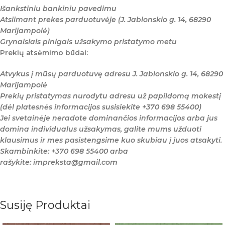
Išankstiniu bankiniu pavedimu
Atsiimant prekes parduotuvėje (J. Jablonskio g. 14, 68290
Marijampolė)
Grynaisiais pinigais užsakymo pristatymo metu
Prekių atsėmimo būdai:
Atvykus į mūsų parduotuvę adresu J. Jablonskio g. 14, 68290
Marijampolė
Prekių pristatymas nurodytu adresu už papildomą mokestį
(dėl platesnės informacijos susisiekite +370 698 55400)
Jei svetainėje neradote dominančios informacijos arba jus
domina individualus užsakymas, galite mums užduoti
klausimus ir mes pasistengsime kuo skubiau į juos atsakyti.
Skambinkite: +370 698 55400 arba
rašykite: impreksta@gmail.com
Susiję Produktai