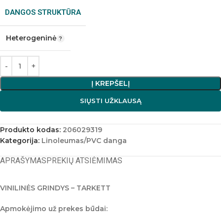
DANGOS STRUKTŪRA
Heterogeninė
Į KREPŠELĮ
SIŲSTI UŽKLAUSĄ
Produkto kodas:
206029319
Kategorija:
Linoleumas/PVC danga
APRAŠYMAS
PREKIŲ ATSIĖMIMAS
VINILINĖS GRINDYS – TARKETT
Apmokėjimo už prekes būdai: