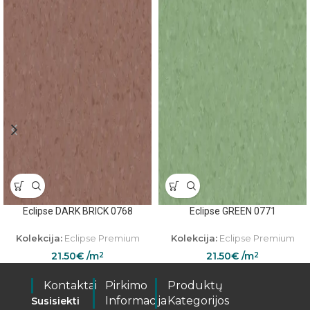
Eclipse DARK BRICK 0768
Eclipse GREEN 0771
Kolekcija:
Eclipse Premium
Kolekcija:
Eclipse Premium
21.50
€
/m
21.50
€
/m
2
2
Kontaktai
Pirkimo
Produktų
Informacija
Kategorijos
Susisiekti