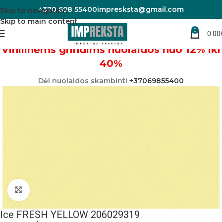
+370 698 55400
impresksta@gmail.com
Skip to navigation
Skip to main content
0
0.00
Pradžia
Linoleumas/PVC danga
Vinilinėms grindims nuolaidos nuo 12% iki
40%
Dėl nuolaidos skambinti
+37069855400
Padidinti nuotrauką
Ice FRESH YELLOW 206029319