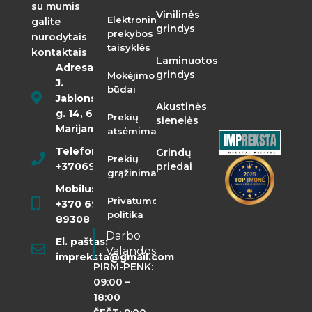
su mumis
Vinilinės
Elektroninės
galite
grindys
prekybos
nurodytais
taisyklės
kontaktais
Laminuotos
Adresas:
grindys
Mokėjimo
J.
būdai
Jablonskio
Akustinės
g. 14, 68290
Prekių
sienelės
Marijampolė
atsėmimas
Telefonas:
Grindų
Prekių
+37069855400
priedai
grąžinimas
Mobilusis:
Privatumo
+370 698
politika
89308
Darbo
El. paštas:
Valandos
impreksta@gmail.com
PIRM-PENK:
09:00 –
18:00