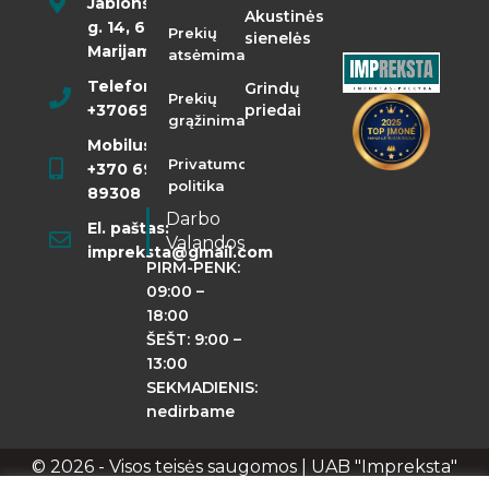
Jablonskio
Akustinės
g. 14, 68290
Prekių
sienelės
Marijampolė
atsėmimas
Telefonas:
Grindų
Prekių
+37069855400
priedai
grąžinimas
Mobilusis:
Privatumo
+370 698
politika
89308
Darbo
El. paštas:
Valandos
impreksta@gmail.com
PIRM-PENK:
09:00 –
18:00
ŠEŠT: 9:00 –
13:00
SEKMADIENIS:
nedirbame
© 2026 - Visos teisės saugomos | UAB "Impreksta"