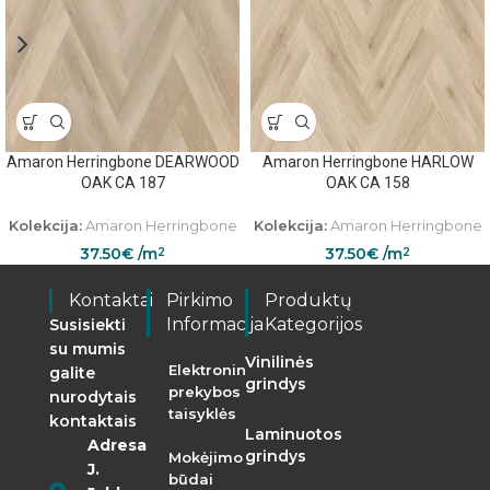
Amaron Herringbone DEARWOOD
Amaron Herringbone HARLOW
OAK CA 187
OAK CA 158
Kolekcija:
Amaron Herringbone
Kolekcija:
Amaron Herringbone
37.50
€
/m
37.50
€
/m
2
2
Kontaktai
Pirkimo
Produktų
Informacija
Kategorijos
Susisiekti
su mumis
Vinilinės
Elektroninės
galite
grindys
prekybos
nurodytais
taisyklės
kontaktais
Laminuotos
Adresas:
grindys
Mokėjimo
J.
būdai