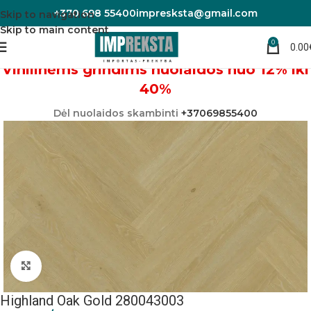
+370 698 55400
impresksta@gmail.com
Skip to navigation
Skip to main content
0
0.00
Pradžia
Vinilinės grindys
Vinilinėms grindims nuolaidos nuo 12% iki
40%
Dėl nuolaidos skambinti
+37069855400
Padidinti nuotrauką
Highland Oak Gold 280043003