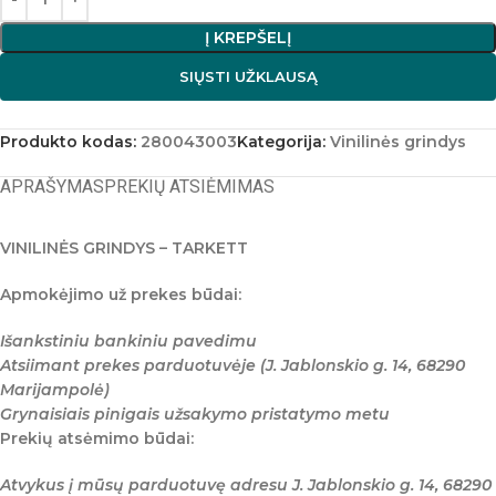
Į KREPŠELĮ
SIŲSTI UŽKLAUSĄ
Produkto kodas:
280043003
Kategorija:
Vinilinės grindys
APRAŠYMAS
PREKIŲ ATSIĖMIMAS
VINILINĖS GRINDYS – TARKETT
Apmokėjimo už prekes būdai:
Išankstiniu bankiniu pavedimu
Atsiimant prekes parduotuvėje (J. Jablonskio g. 14, 68290
Marijampolė)
Grynaisiais pinigais užsakymo pristatymo metu
Prekių atsėmimo būdai:
Atvykus į mūsų parduotuvę adresu J. Jablonskio g. 14, 68290