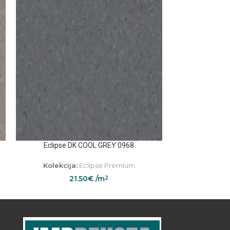
Eclipse DK COOL GREY 0968
Eclipse 
Kolekcija:
Eclipse Premium
Kolekcij
21.50
€
/m
2
2