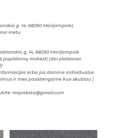
onskio g. 14, 68290 Marijampolė)
tymo metu
ablonskio g. 14, 68290 Marijampolė
ž papildomą mokestį (dėl platesnės
0)
nformacijos arba jus domina individualus
imus ir mes pasistengsime kuo skubiau į
šykite: impreksta@gmail.com