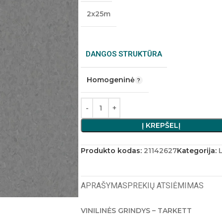
2x25m
DANGOS STRUKTŪRA
Homogeninė
Į KREPŠELĮ
Produkto kodas:
21142627
Kategorija:
APRAŠYMAS
PREKIŲ ATSIĖMIMAS
VINILINĖS GRINDYS – TARKETT