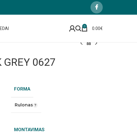
0
EDAI
0.00
€
K GREY 0627
FORMA
Rulonas
MONTAVIMAS