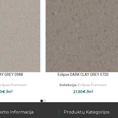
LAY GREY 0988
Eclipse DARK CLAY GREY 0720
clipse Premium
Kolekcija:
Eclipse Premium
50
€
/m
21.50
€
/m
2
2
kimo Informacija
Produktų Kategorijos