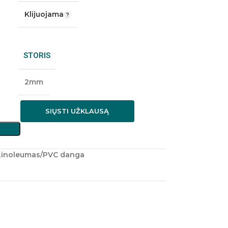
Klijuojama
STORIS
2mm
SIŲSTI UŽKLAUSĄ
Linoleumas/PVC danga