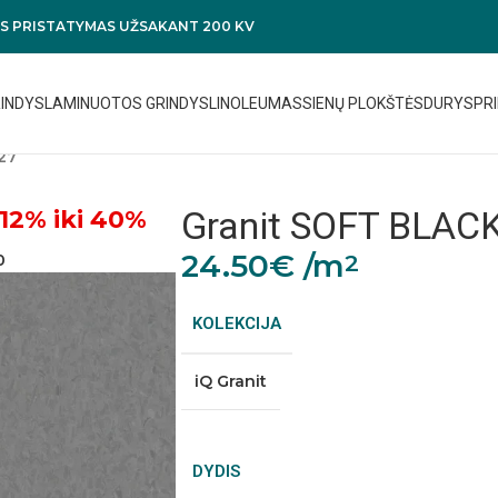
 PRISTATYMAS UŽSAKANT 200 KV
RINDYS
LAMINUOTOS GRINDYS
LINOLEUMAS
SIENŲ PLOKŠTĖS
DURYS
PRI
27
Granit SOFT BLAC
12% iki 40%
24.50
€
/m
2
0
KOLEKCIJA
iQ Granit
DYDIS