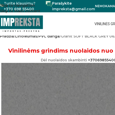
Turite klausimų?
Parašykite
Skip to navigation
NEMOKAMAS
+370 698 55400
impreksta@gmail.com
Skip to main content
VINILINĖS G
Pradžia
Linoleumas/PVC danga
Granit SOFT BLACK GREY 06
Vinilinėms grindims nuolaidos nuo 
Dėl nuolaidos skambinti
+3706985540