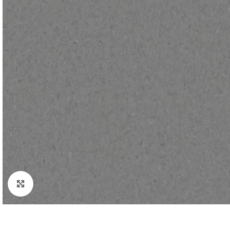
Padidinti nuotrauką