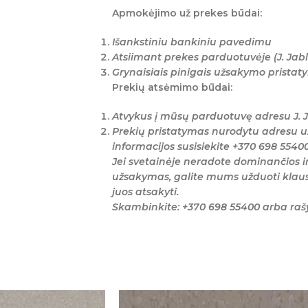
Apmokėjimo už prekes būdai:
Išankstiniu bankiniu pavedimu
Atsiimant prekes parduotuvėje (J. Jabl
Grynaisiais pinigais užsakymo prista
Prekių atsėmimo būdai:
Atvykus į mūsų parduotuvę adresu J. J
Prekių pristatymas nurodytu adresu u
informacijos susisiekite +370 698 5540
Jei svetainėje neradote dominančios i
užsakymas, galite mums užduoti klaus
juos atsakyti.
Skambinkite: +370 698 55400 arba ra