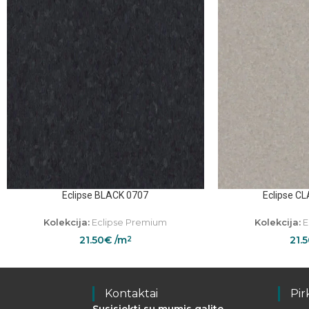
Eclipse BLACK 0707
Eclipse C
Kolekcija:
Eclipse Premium
Kolekcija:
E
21.50
€
/m
21.
2
Kontaktai
Pir
Susisiekti su mumis galite