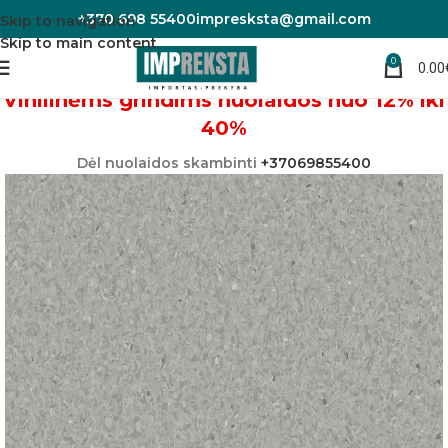
+370 698 55400
impresksta@gmail.com
Skip to navigation
Skip to main content
0
0.00
Pradžia
Linoleumas/PVC danga
Vinilinėms grindims nuolaidos nuo 12% iki
40%
Dėl nuolaidos skambinti
+37069855400