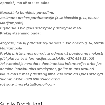
Apmokėjimo už prekes būdai:
Išankstiniu bankiniu pavedimu
Atsiimant prekes parduotuvėje (J. Jablonskio g. 14, 68290
Marijampolė)
Grynaisiais pinigais užsakymo pristatymo metu
Prekių atsėmimo būdai:
Atvykus į mūsų parduotuvę adresu J. Jablonskio g. 14, 68290
Marijampolė
Prekių pristatymas nurodytu adresu už papildomą mokestį
(dėl platesnės informacijos susisiekite +370 698 55400)
Jei svetainėje neradote dominančios informacijos arba jus
domina individualus užsakymas, galite mums užduoti
klausimus ir mes pasistengsime kuo skubiau į juos atsakyti.
Skambinkite: +370 698 55400 arba
rašykite: impreksta@gmail.com
Susiję Produktai