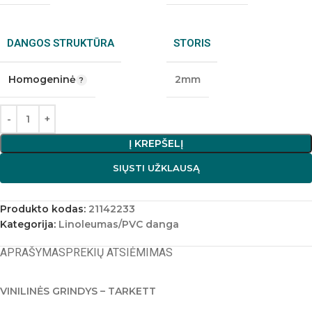
DANGOS STRUKTŪRA
STORIS
Homogeninė
2mm
Į KREPŠELĮ
SIŲSTI UŽKLAUSĄ
Produkto kodas:
21142233
Kategorija:
Linoleumas/PVC danga
APRAŠYMAS
PREKIŲ ATSIĖMIMAS
VINILINĖS GRINDYS – TARKETT