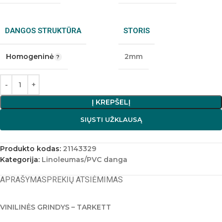
DANGOS STRUKTŪRA
STORIS
Homogeninė
2mm
Į KREPŠELĮ
SIŲSTI UŽKLAUSĄ
Produkto kodas:
21143329
Kategorija:
Linoleumas/PVC danga
APRAŠYMAS
PREKIŲ ATSIĖMIMAS
VINILINĖS GRINDYS – TARKETT