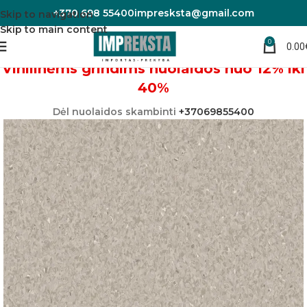
+370 698 55400
impresksta@gmail.com
Skip to navigation
Skip to main content
0
0.00
Pradžia
Linoleumas/PVC danga
Vinilinėms grindims nuolaidos nuo 12% iki
40%
Dėl nuolaidos skambinti
+37069855400