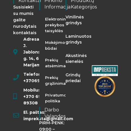
Kontaktai
Pirkimo
Produktų
Informacija
Kategorijos
Susisiekti
su mumis
Vinilinės
Elektroninės
galite
grindys
prekybos
nurodytais
taisyklės
kontaktais
Laminuotos
Adresas:
grindys
Mokėjimo
J.
būdai
Jablonskio
Akustinės
g. 14, 68290
Prekių
sienelės
Marijampolė
atsėmimas
Telefonas:
Grindų
Prekių
+37069855400
priedai
grąžinimas
Mobilusis:
Privatumo
+370 698
politika
89308
Darbo
El. paštas:
Valandos
impreksta@gmail.com
PIRM-PENK:
09:00 –