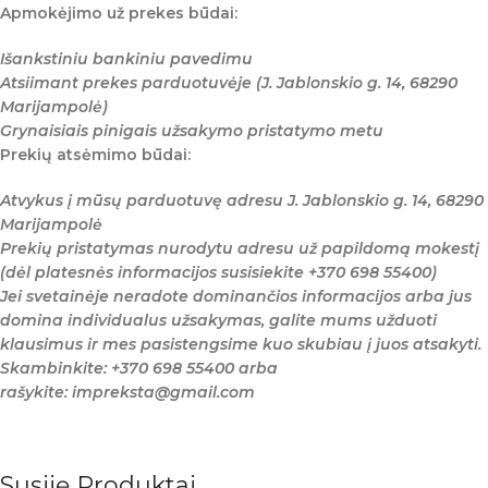
Apmokėjimo už prekes būdai:
Išankstiniu bankiniu pavedimu
Atsiimant prekes parduotuvėje (J. Jablonskio g. 14, 68290
Marijampolė)
Grynaisiais pinigais užsakymo pristatymo metu
Prekių atsėmimo būdai:
Atvykus į mūsų parduotuvę adresu J. Jablonskio g. 14, 68290
Marijampolė
Prekių pristatymas nurodytu adresu už papildomą mokestį
(dėl platesnės informacijos susisiekite +370 698 55400)
Jei svetainėje neradote dominančios informacijos arba jus
domina individualus užsakymas, galite mums užduoti
klausimus ir mes pasistengsime kuo skubiau į juos atsakyti.
Skambinkite: +370 698 55400 arba
rašykite: impreksta@gmail.com
Susiję Produktai