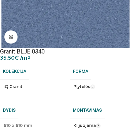
Padidinti nuotrauką
Granit BLUE 0340
35.50
€
/m
2
KOLEKCIJA
FORMA
iQ Granit
Plytelės
DYDIS
MONTAVIMAS
610 x 610 mm
Klijuojama