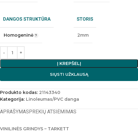
DANGOS STRUKTŪRA
STORIS
Homogeninė
2mm
Į KREPŠELĮ
SIŲSTI UŽKLAUSĄ
Produkto kodas:
21143340
Kategorija:
Linoleumas/PVC danga
APRAŠYMAS
PREKIŲ ATSIĖMIMAS
VINILINĖS GRINDYS – TARKETT