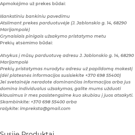
Apmokėjimo už prekes būdai:
Išankstiniu bankiniu pavedimu
Atsiimant prekes parduotuvėje (J. Jablonskio g. 14, 68290
Marijampolė)
Grynaisiais pinigais užsakymo pristatymo metu
Prekių atsėmimo būdai:
Atvykus į mūsų parduotuvę adresu J. Jablonskio g. 14, 68290
Marijampolė
Prekių pristatymas nurodytu adresu už papildomą mokestį
(dėl platesnės informacijos susisiekite +370 698 55400)
Jei svetainėje neradote dominančios informacijos arba jus
domina individualus užsakymas, galite mums užduoti
klausimus ir mes pasistengsime kuo skubiau į juos atsakyti.
Skambinkite: +370 698 55400 arba
rašykite: impreksta@gmail.com
Susiję Produktai