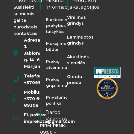
Kontaktai
Pirkimo
Produktų
Informacija
Kategorijos
Susisiekti
su mumis
Vinilinės
Elektroninės
galite
grindys
prekybos
nurodytais
taisyklės
kontaktais
Laminuotos
Adresas:
grindys
Mokėjimo
J.
būdai
Jablonskio
Akustinės
g. 14, 68290
Prekių
sienelės
Marijampolė
atsėmimas
Telefonas:
Grindų
Prekių
+37069855400
priedai
grąžinimas
Mobilusis:
Privatumo
+370 698
politika
89308
Darbo
El. paštas:
Valandos
impreksta@gmail.com
PIRM-PENK:
09:00 –