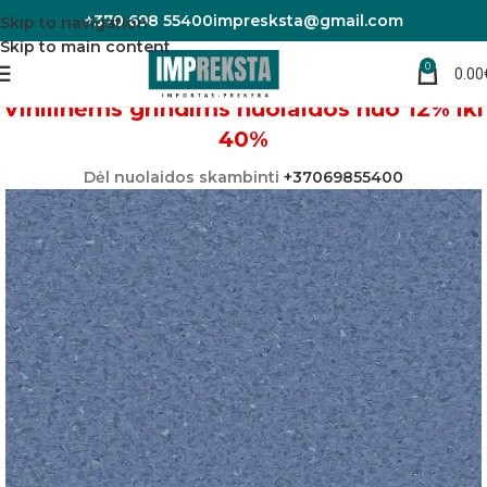
+370 698 55400
impresksta@gmail.com
Skip to navigation
Skip to main content
0
0.00
Pradžia
Linoleumas/PVC danga
Vinilinėms grindims nuolaidos nuo 12% iki
40%
Dėl nuolaidos skambinti
+37069855400