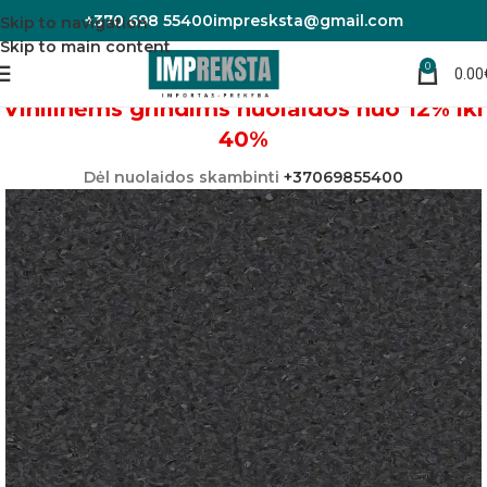
+370 698 55400
impresksta@gmail.com
Skip to navigation
Skip to main content
0
0.00
Pradžia
Linoleumas/PVC danga
Vinilinėms grindims nuolaidos nuo 12% iki
40%
Dėl nuolaidos skambinti
+37069855400