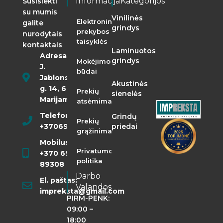
Informacija
Kategorijos
Susisiekti
su mumis
Vinilinės
Elektroninės
galite
grindys
prekybos
nurodytais
taisyklės
kontaktais
Laminuotos
Adresas:
grindys
Mokėjimo
J.
būdai
Jablonskio
Akustinės
g. 14, 68290
Prekių
sienelės
Marijampolė
atsėmimas
Telefonas:
Grindų
Prekių
+37069855400
priedai
grąžinimas
Mobilusis:
Privatumo
+370 698
politika
89308
Darbo
El. paštas:
Valandos
impreksta@gmail.com
PIRM-PENK:
09:00 –
18:00