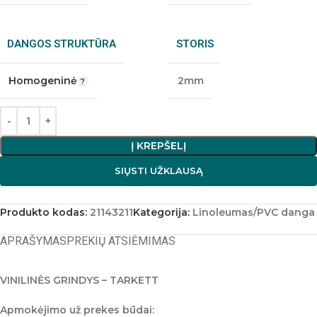
DANGOS STRUKTŪRA
STORIS
Homogeninė
2mm
Į KREPŠELĮ
SIŲSTI UŽKLAUSĄ
Produkto kodas:
21143211
Kategorija:
Linoleumas/PVC danga
APRAŠYMAS
PREKIŲ ATSIĖMIMAS
VINILINĖS GRINDYS – TARKETT
Apmokėjimo už prekes būdai: