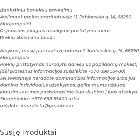
Išankstiniu bankiniu pavedimu
Atsiimant prekes parduotuvėje (J. Jablonskio g. 14, 68290
Marijampolė)
Grynaisiais pinigais užsakymo pristatymo metu
Prekių atsėmimo būdai:
Atvykus į mūsų parduotuvę adresu J. Jablonskio g. 14, 68290
Marijampolė
Prekių pristatymas nurodytu adresu už papildomą mokestį
(dėl platesnės informacijos susisiekite +370 698 55400)
Jei svetainėje neradote dominančios informacijos arba jus
domina individualus užsakymas, galite mums užduoti
klausimus ir mes pasistengsime kuo skubiau į juos atsakyti.
Skambinkite: +370 698 55400 arba
rašykite: impreksta@gmail.com
Susiję Produktai