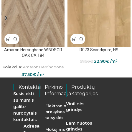
Amaron Herringbone WINDSOR
R073 Scandipure, HS
OAK CA 184
22.90
€
/m
2
27.50
€
Kolekcija:
Amaron Herringbone
37.50
€
/m
2
Kontaktai
Pirkimo
Produktų
Informacija
Kategorijos
Susisiekti
su mumis
Vinilinės
Elektroninės
galite
grindys
prekybos
nurodytais
taisyklės
kontaktais
Laminuotos
Adresas:
grindys
Mokėjimo