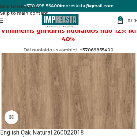
+370 698 55400
impresksta@gmail.com
Skip to navigation
Skip to main content
0
0.00
Pradžia
Vinilinės grindys
Vinilinėms grindims nuolaidos nuo 12% iki
40%
Dėl nuolaidos skambinti
+37069855400
Padidinti nuotrauką
English Oak Natural 260022018