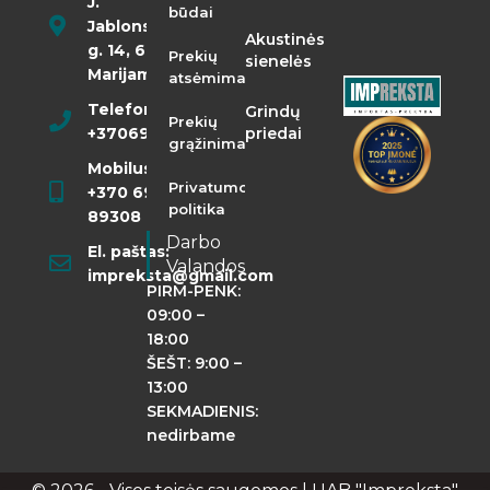
J.
būdai
Jablonskio
Akustinės
g. 14, 68290
Prekių
sienelės
Marijampolė
atsėmimas
Telefonas:
Grindų
Prekių
+37069855400
priedai
grąžinimas
Mobilusis:
Privatumo
+370 698
politika
89308
Darbo
El. paštas:
Valandos
impreksta@gmail.com
PIRM-PENK:
09:00 –
18:00
ŠEŠT: 9:00 –
13:00
SEKMADIENIS:
nedirbame