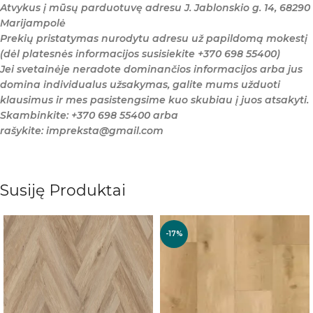
Atvykus į mūsų parduotuvę adresu J. Jablonskio g. 14, 68290
Marijampolė
Prekių pristatymas nurodytu adresu už papildomą mokestį
(dėl platesnės informacijos susisiekite +370 698 55400)
Jei svetainėje neradote dominančios informacijos arba jus
domina individualus užsakymas, galite mums užduoti
klausimus ir mes pasistengsime kuo skubiau į juos atsakyti.
Skambinkite: +370 698 55400 arba
rašykite: impreksta@gmail.com
Susiję Produktai
-17%