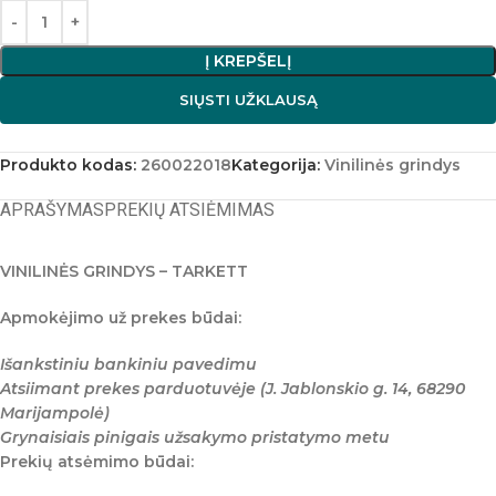
Į KREPŠELĮ
SIŲSTI UŽKLAUSĄ
Produkto kodas:
260022018
Kategorija:
Vinilinės grindys
APRAŠYMAS
PREKIŲ ATSIĖMIMAS
VINILINĖS GRINDYS – TARKETT
Apmokėjimo už prekes būdai:
Išankstiniu bankiniu pavedimu
Atsiimant prekes parduotuvėje (J. Jablonskio g. 14, 68290
Marijampolė)
Grynaisiais pinigais užsakymo pristatymo metu
Prekių atsėmimo būdai: