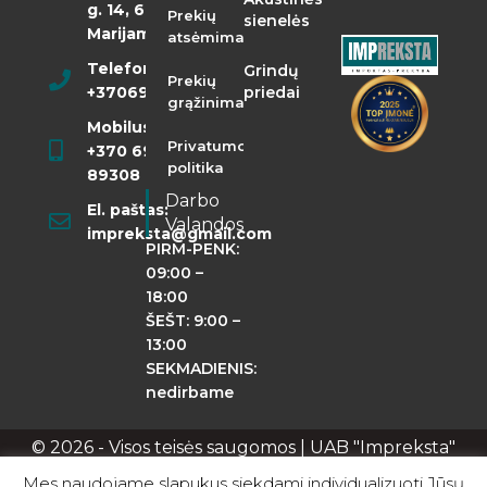
g. 14, 68290
Prekių
sienelės
Marijampolė
atsėmimas
Telefonas:
Grindų
Prekių
+37069855400
priedai
grąžinimas
Mobilusis:
Privatumo
+370 698
politika
89308
Darbo
El. paštas:
Valandos
impreksta@gmail.com
PIRM-PENK:
09:00 –
18:00
ŠEŠT: 9:00 –
13:00
SEKMADIENIS:
nedirbame
© 2026 - Visos teisės saugomos | UAB "Impreksta"
Apie mus
Kontaktai
Privatumo politika
Mes naudojame slapukus siekdami individualizuoti Jūsų