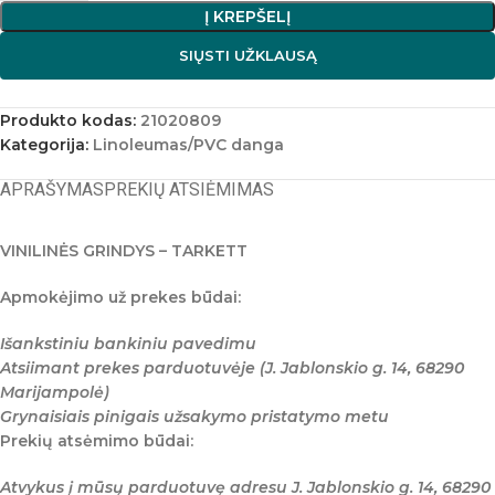
Į KREPŠELĮ
SIŲSTI UŽKLAUSĄ
Produkto kodas:
21020809
Kategorija:
Linoleumas/PVC danga
APRAŠYMAS
PREKIŲ ATSIĖMIMAS
VINILINĖS GRINDYS – TARKETT
Apmokėjimo už prekes būdai:
Išankstiniu bankiniu pavedimu
Atsiimant prekes parduotuvėje (J. Jablonskio g. 14, 68290
Marijampolė)
Grynaisiais pinigais užsakymo pristatymo metu
Prekių atsėmimo būdai:
Atvykus į mūsų parduotuvę adresu J. Jablonskio g. 14, 68290