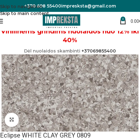
+370 698 55400
impresksta@gmail.com
Skip to navigation
Skip to main content
0
0.00
Pradžia
Linoleumas/PVC danga
Vinilinėms grindims nuolaidos nuo 12% iki
40%
Dėl nuolaidos skambinti
+37069855400
Padidinti nuotrauką
Eclipse WHITE CLAY GREY 0809