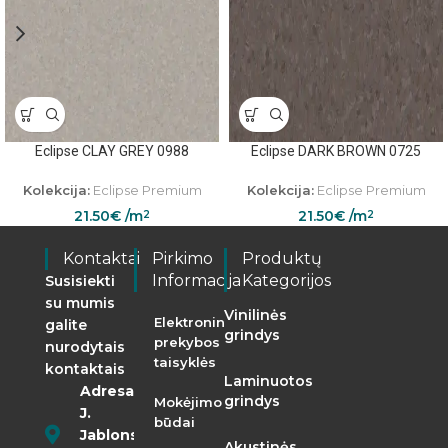
Eclipse CLAY GREY 0988
Eclipse DARK BROWN 0725
Kolekcija:
Eclipse Premium
Kolekcija:
Eclipse Premium
21.50
€
/m
21.50
€
/m
2
2
Kontaktai
Pirkimo
Produktų
Informacija
Kategorijos
Susisiekti
su mumis
Vinilinės
Elektroninės
galite
grindys
prekybos
nurodytais
taisyklės
kontaktais
Laminuotos
Adresas:
grindys
Mokėjimo
J.
būdai
Jablonskio
Akustinės